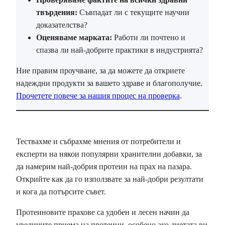
твърдения:
Съвпадат ли с текущите научни
доказателства?
Оценяваме марката:
Работи ли почтено и
спазва ли най-добрите практики в индустрията?
Ние правим проучване, за да можете да откриете
надеждни продукти за вашето здраве и благополучие.
Прочетете повече за нашия процес на проверка
.
Тествахме и събрахме мнения от потребители и
експерти на някои популярни хранителни добавки, за
да намерим най-добрия протеин на прах на пазара.
Открийте как да го използвате за най-добри резултати
и кога да потърсите съвет.
Протеиновите прахове са удобен и лесен начин да
увеличите приема на протеини, особено ако диетата ви