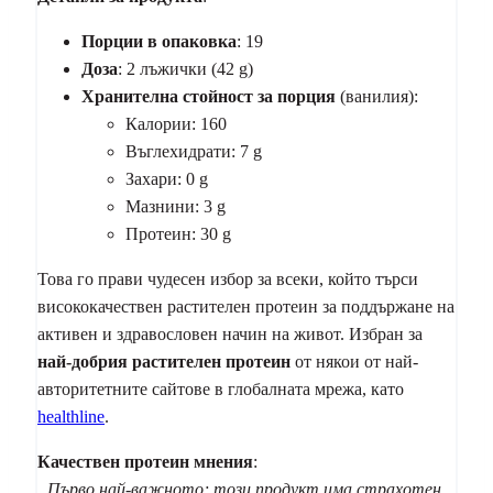
Порции в опаковка
: 19
Доза
: 2 лъжички (42 g)
Хранителна стойност за порция
(ванилия):
Калории: 160
Въглехидрати: 7 g
Захари: 0 g
Мазнини: 3 g
Протеин: 30 g
Това го прави чудесен избор за всеки, който търси
висококачествен растителен протеин за поддържане на
активен и здравословен начин на живот. Избран за
най-добрия растителен протеин
от някои от най-
авторитетните сайтове в глобалната мрежа, като
healthline
.
Качествен
протеин
мнения
:
„Първо най-важното; този продукт има страхотен