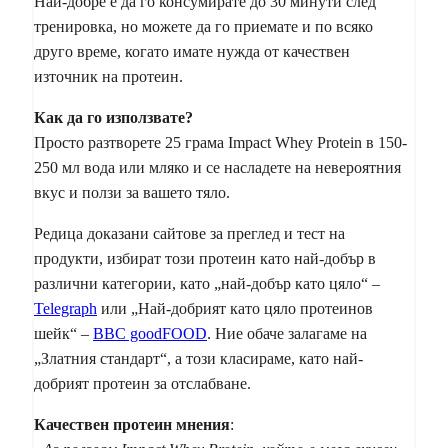
Най-добре е да го консумирате до 30 минути след
тренировка, но можете да го приемате и по всяко
друго време, когато имате нужда от качествен
източник на протеин.
Как да го използвате?
Просто разтворете 25 грама Impact Whey Protein в 150-
250 мл вода или мляко и се насладете на невероятния
вкус и ползи за вашето тяло.
Редица доказани сайтове за преглед и тест на
продукти, избират този протеин като най-добър в
различни категории, като „най-добър като цяло“ –
Telegraph
или „Най-добрият като цяло протеинов
шейк“ –
BBC goodFOOD
. Ние обаче залагаме на
„Златния стандарт“, а този класираме, като най-
добрият протеин за отслабване.
Качествен
протеин
мнения
: