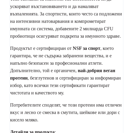
ускоряват възстановяването и да намаляват
възпаленията. За спортисти, които често са подложени
на интензивни натоварвания и компрометират
имунната си система, добавените 2 милиарда CFU
пробиотици осигуряват подкрепа за имунното здраве.
Продуктът е сертифициран от
NSF за спорт
, което
гарантира, че не съдържа забранени вещества, и е
напълно безопасен за професионални атлети.
Допълнително, той е органичен,
най-добрия веган
протеин
, безглутенов и сертифициран за информиран
избор, като всички тези сертификати гарантират
чистотата и качеството му.
Потребителите споделят, че този протеин има отличен
вкус и лесно се смесва в смутита, шейкове или дори с
кисело мляко.
Детайли за продукта
: