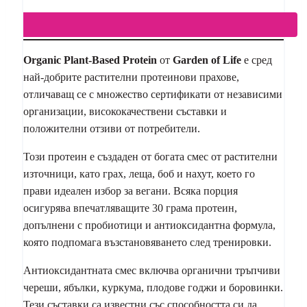
Organic Plant-Based Protein
от
Garden of Life
е сред
най-добрите растителни протеинови прахове,
отличаващ се с множество сертификати от независими
организации, висококачествени съставки и
положителни отзиви от потребители.
Този протеин е създаден от богата смес от растителни
източници, като грах, леща, боб и нахут, което го
прави идеален избор за вегани. Всяка порция
осигурява впечатляващите 30 грама протеин,
допълнени с пробиотици и антиоксидантна формула,
която подпомага възстановяването след тренировки.
Антиоксидантната смес включва органични тръпчиви
череши, ябълки, куркума, плодове годжи и боровинки.
Тези съставки са известни със способността си да