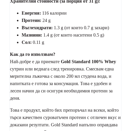
Хранителни стойности (за порция от 31 g):
Енергия:
116 калории
Протеин:
24 g
Въглехидрати:
1.3 g (от които 0.7 g захари)
Мазнини:
1.4 g (от които наситени 0.5 g)
Сол:
0.11 g
Как да го използвам?
Най-добре е да приемате
Gold Standard 100% Whey
сутрин или веднага след тренировка. Смесвам една
мерителна лъжичка с около 200 мл студена вода, и
напитката е готова за консумация. Това е удобен и
лесен начин да си осигуря необходимия протеин за
деня.
Това е продукт, който бих препоръчал на всеки, който
търси качествен суроватъчен протеин с отличен вкус и
доказани резултати. Gold Standard напълно оправдава