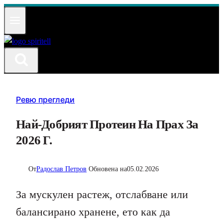
Към
съдържанието
Ревю прегледи
Най-Добрият Протеин На Прах За
2026 Г.
От
Радослав Петров
Обновена на
05.02.2026
За мускулен растеж, отслабване или
балансирано хранене, ето как да