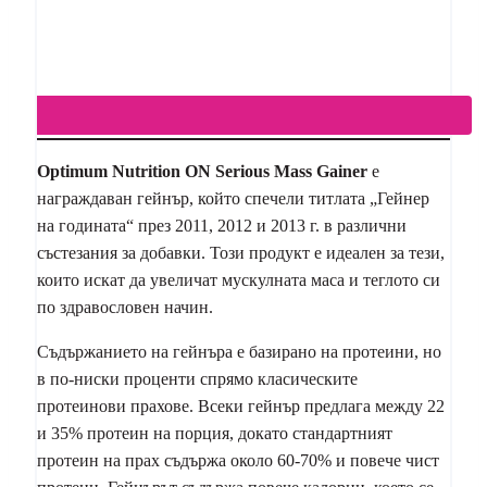
Optimum Nutrition ON Serious Mass Gainer
е
награждаван гейнър, който спечели титлата „Гейнер
на годината“ през 2011, 2012 и 2013 г. в различни
състезания за добавки. Този продукт е идеален за тези,
които искат да увеличат мускулната маса и теглото си
по здравословен начин.
Съдържанието на гейнъра е базирано на протеини, но
в по-ниски проценти спрямо класическите
протеинови прахове. Всеки гейнър предлага между 22
и 35% протеин на порция, докато стандартният
протеин на прах съдържа около 60-70% и повече чист