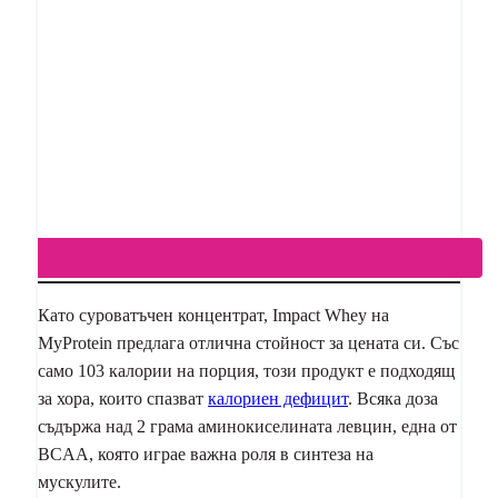
Като суроватъчен концентрат, Impact Whey на
MyProtein предлага отлична стойност за цената си. Със
само 103 калории на порция, този продукт е подходящ
за хора, които спазват
калориен дефицит
. Всяка доза
съдържа над 2 грама аминокиселината левцин, една от
BCAA, която играе важна роля в синтеза на
мускулите.