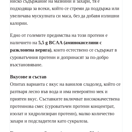
ниско съдържание на мазнини и захари, тя е
подходяща за всеки, който се стреми да поддържа или
увеличава мускулната си маса, без да добавя излишни
калории.
Едно от големите предимства на този протеин е
наличието на
5,5 g BCAA (аминокиселини с
разклонена верига)
, които естествено се съдържат в
суроватъчния протеин и допринасят за по-добро
възстановяване.
Вкусове и състав
Опитах варианта с вкус на ванилов сладолед, който се
разтваря лесно във вода и има невероятно мек и
приятен вкус. Съставките включват висококачествена
протеинова смес (суроватъчен протеин концентрат,
изолат и хидролизиран протеин), малко количество
захари и подсладители като сукралоза.