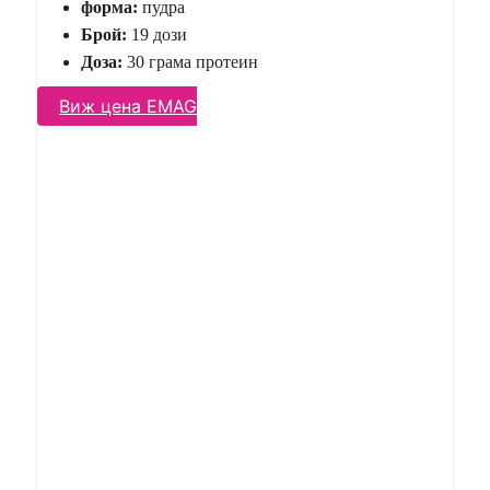
форма:
пудра
Брой:
19 дози
Доза:
30 грама протеин
Виж цена EMAG