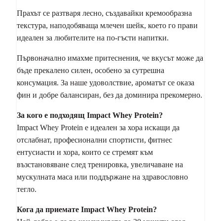
Прахът се разтваря лесно, създавайки кремообразна
текстура, наподобяваща млечен шейк, което го прави
идеален за любителите на по-гъсти напитки.
Първоначално имахме притеснения, че вкусът може да
бъде прекалено силен, особено за сутрешна
консумация. За наше удоволствие, ароматът се оказа
фин и добре балансиран, без да доминира прекомерно.
За кого е подходящ Impact Whey Protein?
Impact Whey Protein е идеален за хора искащи да
отслабнат, професионални спортисти, фитнес
ентусиасти и хора, които се стремят към
възстановяване след тренировка, увеличаване на
мускулната маса или поддържане на здравословно
тегло.
Кога да приемате Impact Whey Protein?