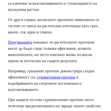
са ключови за възстановяването и стимулирането на
мускулния растеж.
От друга страна, веганските протеини обикновено се
състоят от смеси на растителни източници като грах,
коноп, соя, ядки и семена.
Проучванията
показват, че растителните протеини
могат да бъдат също толкова ефективни, колкото
животинските, но често изискват малко по-висок
прием за постигане на същите резултати.
Например, граховият протеин демонстрира сходна
ефективност със
суроватъчния протеин
в
подобряването на спортните постижения и
възстановяването.
При нашите тестове суроватъчният протеин често
печелеше предпочитанията ни заради своите свойства