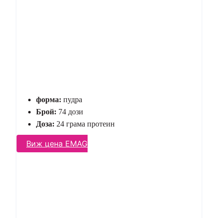
форма:
пудра
Брой:
74 дози
Доза:
24 грама протеин
Виж цена EMAG