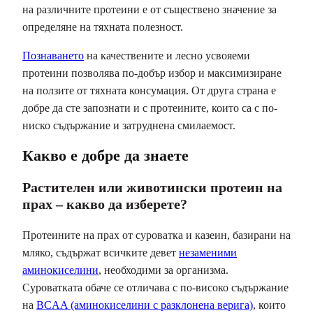
на различните протеини е от съществено значение за
определяне на тяхната полезност.
Познаването
на качествените и лесно усвояеми
протеини позволява по-добър избор и максимизиране
на ползите от тяхната консумация. От друга страна е
добре да сте запознати и с протеините, които са с по-
ниско съдържание и затруднена смилаемост.
Какво е добре да знаете
Растителен или животински протеин на
прах – какво да изберете?
Протеините на прах от суроватка и казеин, базирани на
мляко, съдържат всичките девет
незаменими
аминокиселини
, необходими за организма.
Суроватката обаче се отличава с по-високо съдържание
на
BCAA (аминокиселини с разклонена верига)
, които