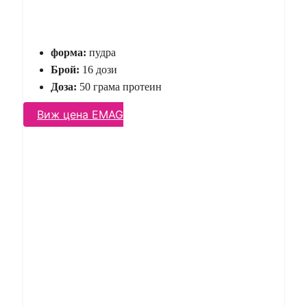
форма:
пудра
Брой:
16 дози
Доза:
50 грама протеин
Виж цена EMAG