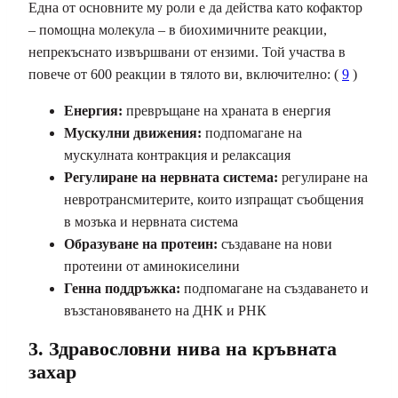
Една от основните му роли е да действа като кофактор
– помощна молекула – в биохимичните реакции,
непрекъснато извършвани от ензими. Той участва в
повече от 600 реакции в тялото ви, включително: (
9
)
Енергия:
превръщане на храната в енергия
Мускулни движения:
подпомагане на
мускулната контракция и релаксация
Регулиране на нервната система:
регулиране на
невротрансмитерите, които изпращат съобщения
в мозъка и нервната система
Образуване на протеин:
създаване на нови
протеини от
аминокиселини
Генна поддръжка:
подпомагане на създаването и
възстановяването на ДНК и РНК
3. Здравословни нива на кръвната
захар