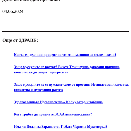
04.06.2024
Още от ЗДРАВЕ:
Какъв е идеалния процент на телесни мазнини за мъже и жени?
Защо мускулите не растат? Вижте Тези научно доказани причини,
които може да спират прогреса ви
Защо мускулите не се нуждаят само от протеин: Истината за глюкозата,
гликогена и мускулния растеж
Здравословното Идеално тегло – Калкулатор и таблица
Кога трябва да приемате BCAA аминокиселини?
Има ли Ползи за Здравето от Гъбата Червена Мухоморка?