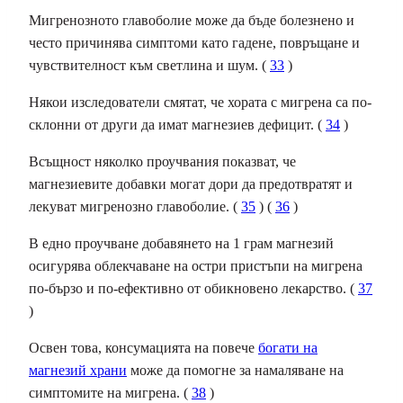
Мигренозното главоболие може да бъде болезнено и
често причинява симптоми като
гадене
, повръщане и
чувствителност към светлина и шум. (
33
)
Някои изследователи смятат, че хората с мигрена са по-
склонни от други да имат магнезиев дефицит. (
34
)
Всъщност няколко проучвания показват, че
магнезиевите добавки могат дори да предотвратят и
лекуват мигренозно главоболие. (
35
) (
36
)
В едно проучване добавянето на 1 грам магнезий
осигурява облекчаване на остри пристъпи на мигрена
по-бързо и по-ефективно от обикновено лекарство. (
37
)
Освен това, консумацията на повече
богати на
магнезий храни
може да помогне за
намаляване на
симптомите на мигрена.
(
38
)