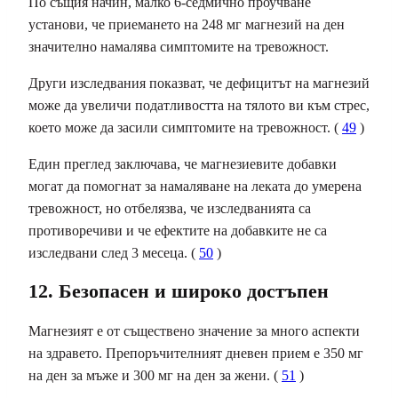
По същия начин, малко 6-седмично проучване
установи, че приемането на 248 мг магнезий на ден
значително намалява симптомите на тревожност.
Други изследвания показват, че дефицитът на магнезий
може да увеличи податливостта на тялото ви към стрес,
което може да засили симптомите на тревожност. (
49
)
Един преглед заключава, че магнезиевите добавки
могат да помогнат за намаляване на леката до умерена
тревожност, но отбелязва, че изследванията са
противоречиви и че ефектите на добавките не са
изследвани след 3 месеца. (
50
)
12. Безопасен и широко достъпен
Магнезият е от съществено значение за много аспекти
на здравето. Препоръчителният
дневен прием
е 350 мг
на ден за мъже и 300 мг на ден за жени. (
51
)