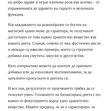
на добро здраве и играе ключова роля във всичко – от
упражненията до здравето на сърцето и мозъчната
функция.
Наслаждаването на разнообразие от
богати на
магнезий храни
може да гарантира, че получавате
достатъчно от това важно хранително вещество във
вашата диета. Спанак, семена от чиа, фъстъчено масло
и авокадо са няколко примера, които са страхотни
добавки към смутита, закуски и други ястия.
Като алтернатива можете да опитате да приемате
добавки или да използвате мултивитамини, за да
запълните пропуските в диетата си.
И все пак, резултатите от проучването трябва да се
тълкуват умно. Спазването на балансирана диета е по-
важно от фокусирането върху едно хранително
вещество. Имайте предвид, че не е гарантирано, че