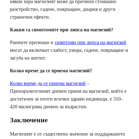
някои хора магнезият може да причини стомашно
разстройство, гадене, повръщане, диария и други
странични ефекти.
Какви са симптомите при липса на магнезий?
Ранните признаци и
симптоми при липса на магнезий
могат да включват слабост, умора, гадене, повръщане и
загуба на апетит.
Колко време да се приема магнезий?
Колко време да се приема магнезий
–
Препоръчителният дневен прием на магнезий, който е
достатъчен за почти всички здрави индивиди, е 310–
420 милиграма дневно за възрастни.
Заключение
Магнезият е от съществено значение за поддържането