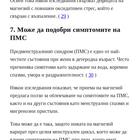
Освен това някои изследвания свързват дефицита на
магнезий с повишен оксидативен стрес, който е
свързан с възпаление. (
29
)
7. Може да подобри симптомите на
ПМС
Предменструалният синдром (ПМС) е едно от най-
честите състояния при жени в детеродна възраст. Често
причинява симптоми като
задържане на вода
, коремни
спазми, умора и раздразнителност. (
30
)
Някои изследвания показват, че приема на магнезий
предлага ползи за облекчаване на
симптомите на ПМС
,
както и на други състояния като менструални спазми и
мигренозни пристъпи.
Това може да е така, защото нивата на магнезий
варират през целия менструален цикъл, което може да
влоши симптомите на ПМС при тези, които имат