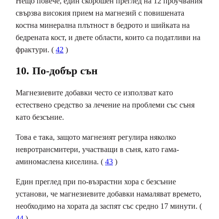
Нещо повече, един скорошен преглед на 12 проучвания
свързва високия прием на магнезий с повишената
костна минерална плътност в бедрото и шийката на
бедрената кост, и двете области, които са податливи на
фрактури. (
42
)
10. По-добър сън
Магнезиевите добавки често се използват като
естествено средство за лечение на проблеми със съня
като безсъние.
Това е така, защото магнезият регулира няколко
невротрансмитери, участващи в съня, като
гама-
аминомаслена киселина.
(
43
)
Един преглед при по-възрастни хора с безсъние
установи, че магнезиевите добавки намаляват времето,
необходимо на хората да заспят със средно 17 минути. (
44
)