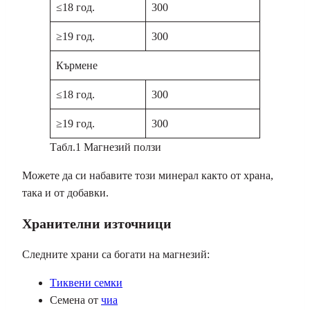
≤18 год.
300
≥19 год.
300
Кърмене
≤18 год.
300
≥19 год.
300
Табл.1 Магнезий ползи
Можете да си набавите този минерал както от храна,
така и от добавки.
Хранителни източници
Следните храни са богати на магнезий
:
Тиквени семки
Семена от
чиа