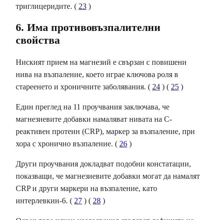
триглицеридите. (
23
)
6. Има противовъзпалителни
свойства
Ниският прием на магнезий е свързан с повишени
нива на възпаление, което играе ключова роля в
стареенето и хроничните заболявания. (
24
) (
25
)
Един преглед на 11 проучвания заключава, че
магнезиевите добавки намаляват нивата на
С-
реактивен протеин (CRP)
, маркер за възпаление, при
хора с хронично възпаление. (
26
)
Други проучвания докладват подобни констатации,
показващи, че магнезиевите добавки могат да намалят
CRP и други маркери на
възпаление
, като
интерлевкин-6. (
27
) (
28
)