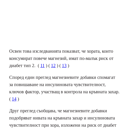
Освен това изследванията показват, че хората, които
консумират повече магнезий, имат по-малък риск от
диабет тип 2.
(
11
) (
12
) (
13
)
Според един преглед магнезиевите добавки спомагат
за повишаване на
инсулиновата чувствителност
,
ключов фактор, участващ в контрола на кръвната захар.
(
14
)
Друг преглед съобщава, че магнезиевите добавки
подобряват нивата на кръвната захар и инсулиновата
чувствителност при хора, изложени на риск от диабет