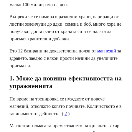
малко 100 милиграма на ден.
Въпреки че се намира в различни храни, вариращи от
листни зеленчуци до ядки, семена и боб, много хора не
получават достатъчно от храната си и се налага да
приемат хранителни добавки.
Ето 12 базирани на доказателства ползи от
магнезий
за
здравето, заедно с някои прости начини да увеличите
приема си.
1. Може да повиши ефективността на
упражненията
По време на
тренировка
се нуждаете от повече
магнезий, отколкото когато почивате. Количеството е в
зависимост от дейността. (
2
)
Магнезият помага за преместването на кръвната захар