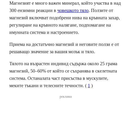
Магнезият е много важен минерал, който участва в над
300 ензимни реакции в
човешкото тяло
. Ползите от
магнезий включват подобрени нива на кръвната захар,
регулиране на кръвното налягане, подпомагане на
имунната система и настроението.
Приема на достатъчно магнезий и неговите ползи е от
решаващо значение за вашия мозък и тяло.
Тялото на възрастен индивид съдържа около 25 грама
магнезий, 50–60% от който се съхранява в скелетната
система. Останалата част присъства в мускулите,
меките тъкани и телесните течности. (
1
)
реклама