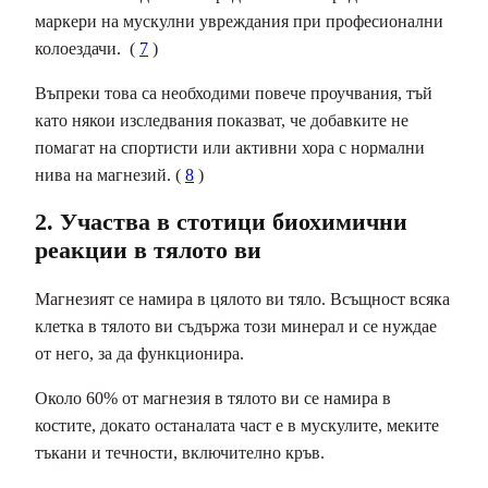
маркери на мускулни увреждания при професионални
колоездачи.
(
7
)
Въпреки това са необходими повече проучвания, тъй
като някои изследвания показват, че добавките не
помагат на спортисти или активни хора с нормални
нива на магнезий. (
8
)
2. Участва в стотици биохимични
реакции в тялото ви
Магнезият се намира в цялото ви тяло. Всъщност всяка
клетка в тялото ви съдържа този минерал и се нуждае
от него, за да функционира.
Около 60% от магнезия в тялото ви се намира в
костите, докато останалата част е в мускулите, меките
тъкани и течности, включително кръв.