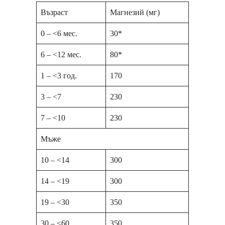
Възраст
Магнезий (мг)
0 – <6 мес.
30*
6 – <12 мес.
80*
1 – <3 год.
170
3 – <7
230
7 – <10
230
Мъже
10 – <14
300
14 – <19
300
19 – <30
350
30 – <60
350