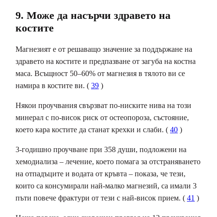
9. Може да насърчи здравето на
костите
Магнезият е от решаващо значение за
поддържане на
здравето на костите
и предпазване от загуба на костна
маса. Всъщност 50–60% от магнезия в тялото ви се
намира в костите ви. (
39
)
Някои проучвания свързват по-ниските нива на този
минерал с по-висок риск от
остеопороза
, състояние,
което кара костите да станат крехки и слаби. (
40
)
3-годишно проучване при 358 души, подложени на
хемодиализа – лечение, което помага за отстраняването
на отпадъците и водата от кръвта – показа, че тези,
които са консумирали най-малко магнезий, са имали 3
пъти повече фрактури от тези с най-висок прием. (
41
)