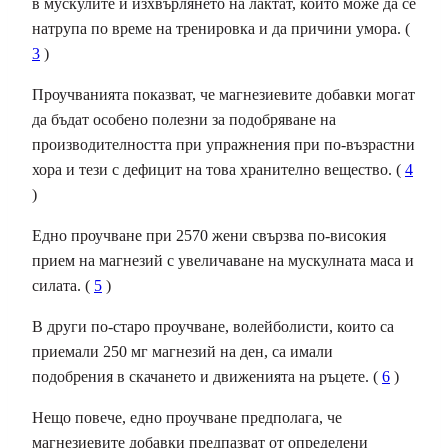
в мускулите и изхвърлянето на лактат, който може да се
натрупа по време на тренировка и да причини умора. (
3
)
Проучванията показват, че магнезиевите добавки могат
да бъдат особено полезни за подобряване на
производителността при упражнения при по-възрастни
хора и тези с дефицит на това хранително вещество. (
4
)
Едно проучване при 2570 жени свързва по-високия
прием на магнезий с увеличаване на мускулната маса и
силата. (
5
)
В други по-старо проучване, волейболисти, които са
приемали 250 мг магнезий на ден, са имали
подобрения в скачането и движенията на ръцете. (
6
)
Нещо повече, едно проучване предполага, че
магнезиевите добавки предпазват от определени