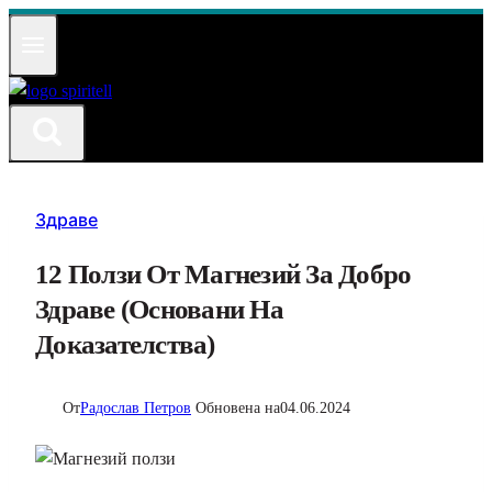
Към
съдържанието
Здраве
12 Ползи От Магнезий За Добро
Здраве (Основани На
Доказателства)
От
Радослав Петров
Обновена на
04.06.2024