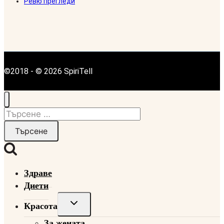
Ревю прегледи
©2018 - © 2026 SpiriTell
Търсене
за:
Здраве
Диети
Toggle
Красота
child
За жената