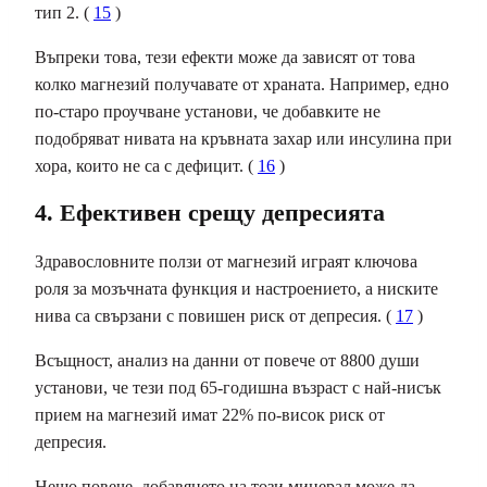
тип 2. (
15
)
Въпреки това, тези ефекти може да зависят от това
колко магнезий получавате от храната. Например, едно
по-старо проучване установи, че добавките не
подобряват нивата на кръвната захар или инсулина при
хора, които не са с дефицит. (
16
)
4. Ефективен срещу депресията
Здравословните ползи от магнезий играят ключова
роля за
мозъчната функция
и настроението, а ниските
нива са свързани с повишен риск от депресия. (
17
)
Всъщност, анализ на данни от повече от 8800 души
установи, че тези под 65-годишна възраст с най-нисък
прием на магнезий имат 22% по-висок риск от
депресия.
Нещо повече, добавянето на този минерал може да