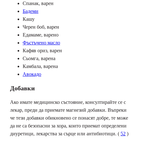
Спанак, варен
Бадеми
Кашу
Черен боб, варен
Едамаме, варено
Фъстъчено масло
Кафяв ориз, варен
Сьомга, варена
Камбала, варена
Авокадо
Добавки
Ако имате медицинско състояние, консултирайте се с
лекар, преди да приемате
магнезий добавки
. Въпреки
че тези добавки обикновено се понасят добре, те може
да не са безопасни за хора, които приемат определени
диуретици, лекарства за сърце или антибиотици. (
52
)