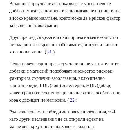
Всъщност проучванията показват, че магнезиевите
добавки могат да помогнат за понижаване на нивата на
високо кръвно налягане, което може да е рисков фактор
за сърдечни заболявания.
Друг преглед свързва високия прием на магнезий с по-
нисък риск от сърдечни заболявания, инсулт и високо
кръвно налягане. (
21
)
Нещо повече, един преглед установи, че хранителните
добавки с магнезий подобряват множество рискови
фактори за сърдечни заболявания, включително
триглицериди
, LDL (лош) холестерол, HDL (добър)
холестерол и систолично кръвно налягане, особено при
хора с дефицит на магнезий. (
22
)
Въпреки това са необходими повече проучвания, тъй
като други изследвания не са открили ефект на
магнезия върху нивата на холестерола или