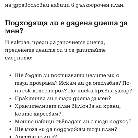
на здравословни навици в дългосрочен план.
Подходяща ли е дадена диета за
мен?
И накрая, преди да започнете диета,
преценете целите си и се запитайте
следното:
Ще бъдат ли постигнати целите ми с
тази програма? Искам ли да отслабна? По-
нисък холестерол? По-ниска кръвна захар?
Практична ли е тази диета за мен?
Хранителният план включва ли храни,
които харесвам?
Моите навици съвпадат ли с този подход?
Ще мога ли да поддържам този план?
Достъпно ли е?