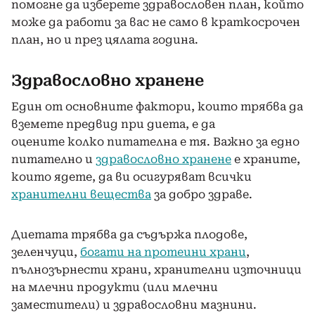
помогне да изберете здравословен план, който
може да работи за вас не само в краткосрочен
план, но и през цялата година.
Здравословно хранене
Един от основните фактори, които трябва да
вземете предвид при диета, е да
оцените колко питателна е тя. Важно за едно
питателно и
здравословно хранене
е храните,
които ядете, да ви осигуряват всички
хранителни вещества
за добро здраве.
Диетата трябва да съдържа плодове,
зеленчуци,
богати на протеини храни
,
пълнозърнести храни, хранителни източници
на млечни продукти (или млечни
заместители) и здравословни мазнини.