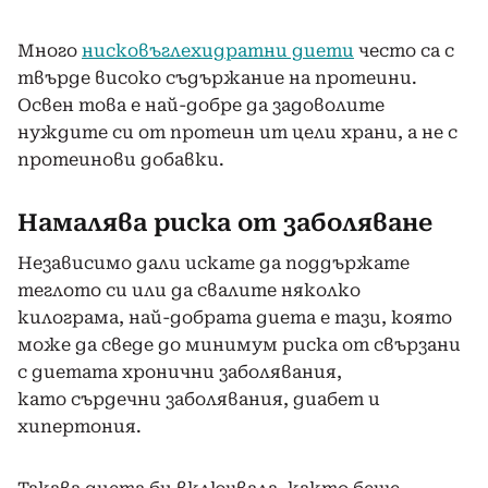
Много
нисковъглехидратни диети
често са с
твърде високо съдържание на протеини.
Освен това е най-добре да задоволите
нуждите си от протеин ит цели храни, а не с
протеинови добавки.
Намалява риска от заболяване
Независимо дали искате да поддържате
теглото си или да свалите няколко
килограма, най-добрата диета е тази, която
може да сведе до минимум риска от свързани
с диетата хронични заболявания,
като сърдечни заболявания, диабет и
хипертония.