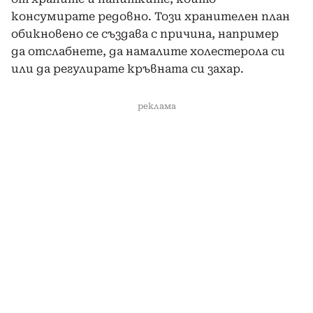
консумирате редовно. Този хранителен план
обикновено се създава с причина, например
да отслабнете, да намалите холестерола си
или да регулирате кръвната си захар.
реклама