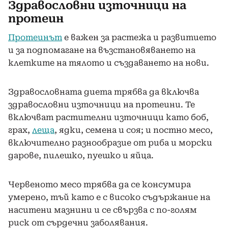
Здравословни източници на
протеин
Протеинът
е важен за растежа и развитието
и за подпомагане на възстановяването на
клетките на тялото и създаването на нови.
Здравословната диета трябва да включва
здравословни източници на протеини. Те
включват растителни източници като боб,
грах,
леща
, ядки, семена и соя; и постно месо,
включително разнообразие от риба и морски
дарове, пилешко, пуешко и яйца.
Червеното месо трябва да се консумира
умерено, тъй като е с високо съдържание на
наситени мазнини и се свързва с по-голям
риск от сърдечни заболявания.