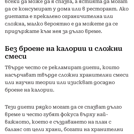
всеки да може да я спазва, а ястията да могат
да се консумират у дома или в ресторант. Ако
диетата е прекалено ограничителна или
сложна, малко вероятно е да можете да се
придържате към нея за дълго време.
Без броене на калории и сложни
смеси
Твърде често се рекламират диети, които
насърчават твърде сложни хранителни смеси
или научни теории или изискват досадно
броене на калории.
Тези диети рядко могат да се спазват дълго
време и често губят фокуса върху най-
важното, което е създаването на план с
баланс от цели храни, богати на хранителни