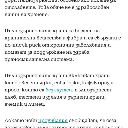
дори пълнозърнести, особено ако искате да
отслабнете. Това обаче не е здравословен
начин на хранене.
Пълнозърнестите храни са богати на
хранителни вещества и фибри и са свързани с
по-нисък риск от хронични заболявания и
помагат за поддържане на здрава
храносмилателна система.
Пълнозърнестите храни включват храни
като овесени ядки, соба юфка, кафяв ориз и
просо, които са
без глутен
, пълнозърнест
хляб, тестени изделия и зърнени храни,
ечемик и лимец.
Докато нови
проучвания
съобщават, че сега
ядем повече пълнозърнести храни, отколкото