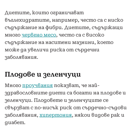
Диетите, които ограничават
въглехидратите, например, често са с ниско
съдържание на фибри. Диетите, съдържащи
много
червено месо
, често са с високо
съдържание на наситени мазнини, което
може да увеличи риска от сърдечни
заболявания.
Плодове и зеленчуци
Много
проучвания
показват, че най-
здравословните диети са богати на плодове и
зеленчуци. Плодовете и зеленчуците се
свързват с по-нисък риск от сърдечно-съдови
заболявания,
хипертония
, някои видове рак и
диабет.