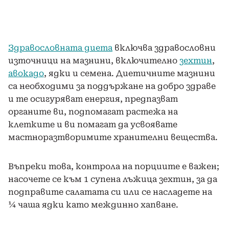
Здравословната диета
включва здравословни
източници на мазнини, включително
зехтин
,
авокадо
, ядки и семена. Диетичните мазнини
са необходими за поддържане на добро здраве
и те осигуряват енергия, предпазват
органите ви, подпомагат растежа на
клетките и ви помагат да усвоявате
мастноразтворимите хранителни вещества.
Въпреки това, контрола на порциите е важен;
насочете се към 1 супена лъжица зехтин, за да
подправите салатата си или се насладете на
¼ чаша ядки като междинно хапване.