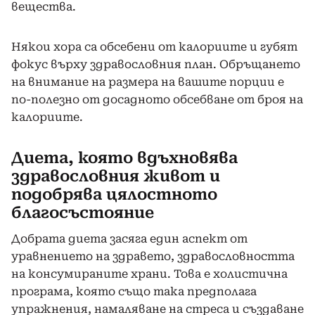
вещества.
Някои хора са обсебени от калориите и губят
фокус върху здравословния план. Обръщането
на внимание на размера на вашите порции е
по-полезно от досадното обсебване от броя на
калориите.
Диета, която вдъхновява
здравословния живот и
подобрява цялостното
благосъстояние
Добрата диета засяга един аспект от
уравнението на здравето, здравословността
на консумираните храни. Това е холистична
програма, която също така предполага
упражнения, намаляване на стреса и създаване