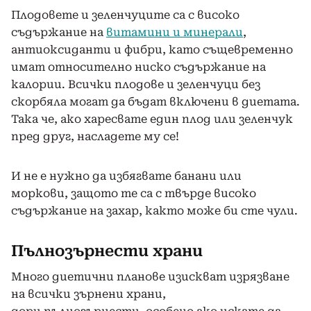
Плодовете и зеленчуците са с високо
съдържание на
витамини и минерали
,
антиоксиданти и фибри, като същевременно
имат относително ниско съдържание на
калории. Всички плодове и зеленчуци без
скорбяла могат да бъдат включени в диетата.
Така че, ако харесвате един плод или зеленчук
пред друг, насладете му се!
И не е нужно да избягвате банани или
моркови, защото те са с твърде високо
съдържание на захар, както може би сте чули.
Пълнозърнести храни
Много диетични планове изискват изрязване
на всички зърнени храни,