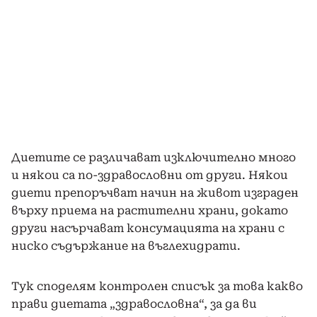
Диетите се различават изключително много
и някои са по-здравословни от други. Някои
диети препоръчват начин на живот изграден
върху приема на растителни храни, докато
други насърчават консумацията на храни с
ниско съдържание на въглехидрати.
Тук споделям контролен списък за това какво
прави диетата „здравословна“, за да ви