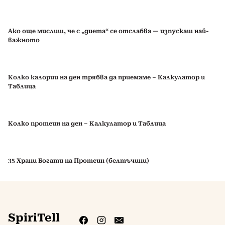
Ако още мислиш, че с „диета“ се отслабва — изпускаш най-
важното
Колко калории на ден трябва да приемаме – Калкулатор и
Таблица
Колко протеин на ден – Калкулатор и Таблица
35 Храни Богати на Протеин (белтъчини)
SpiriTell