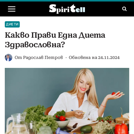
Към
съдържанието
ДИЕТИ
Какво Прави Една Диета
Здравословна?
От
Радослав Петров
Обновена на
24.11.2024