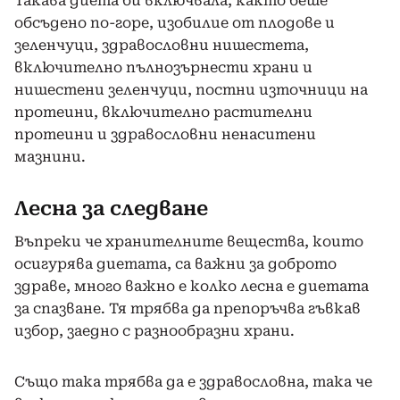
Такава диета би включвала, както беше
обсъдено по-горе, изобилие от плодове и
зеленчуци, здравословни нишестета,
включително пълнозърнести храни и
нишестени зеленчуци, постни източници на
протеини, включително растителни
протеини и здравословни ненаситени
мазнини.
Лесна за следване
Въпреки че хранителните вещества, които
осигурява диетата, са важни за доброто
здраве, много важно е колко лесна е диетата
за спазване. Тя трябва да препоръчва гъвкав
избор, заедно с разнообразни храни.
Също така трябва да е здравословна, така че