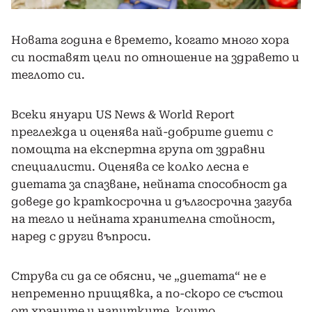
Новата година е времето, когато много хора
си поставят цели по отношение на здравето и
теглото си.
Всеки януари US News & World Report
преглежда и оценява най-добрите диети с
помощта на експертна група от здравни
специалисти. Оценява се колко лесна е
диетата за спазване, нейната способност да
доведе до краткосрочна и дългосрочна загуба
на тегло и нейната хранителна стойност,
наред с други въпроси.
Струва си да се обясни, че „диетата“ не е
непременно прищявка, а по-скоро се състои
от храните и напитките, които