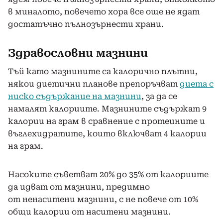
в миналото, повечето хора все още не ядат
достатъчно пълнозърнести храни.
Здравословни мазнини
Тъй като мазнините са калорично плътни,
някои диетични планове препоръчват
диета с
ниско съдържание на мазнини
, за да се
намалят калориите. Мазнините съдържат 9
калории на грам в сравнение с протеините и
въглехидратите, които включват 4 калории
на грам.
Насоките съветват 20% до 35% от калориите
да идват от мазнини, предимно
от ненаситени мазнини, с не повече от 10%
общи калории от наситени мазнини.