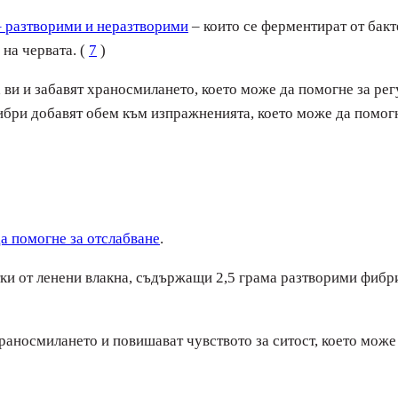
 разтворими и неразтворими
– които се ферментират от бакте
на червата. (
7
)
ви и забавят храносмилането, което може да помогне за рег
ибри добавят обем към изпражненията, което може да помогн
а помогне за отслабване
.
тки от ленени влакна, съдържащи 2,5 грама разтворими фибри
раносмилането и повишават чувството за ситост, което може