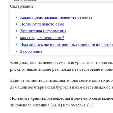
Съдържание:
Какво представляват ленените семена?
Ползи от лененото семе
Хранителна информация
как се яде ленено семе?
Има ли рискове и противопоказания при яденето 
Заключение
Консумацията на ленено семе осигурява значително ко
риска от някои видове рак, помага за отслабване и пон
Един от начините да използвате това семе е като го до
домашни вегетариански бургери и към овесени ядки с 
Полезните хранителни вещества в лененото семе включ
линоленова киселина (ALA) или омега-3. (
1
)