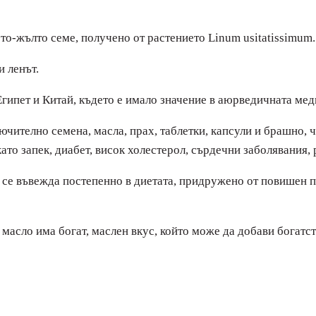
то-жълто семе, получено от растението Linum usitatissimum.
и ленът.
гипет и Китай, където е имало значение в аюрведичната мед
ючително семена, масла, прах, таблетки, капсули и брашно, 
то запек, диабет, висок холестерол, сърдечни заболявания, р
 се въвежда постепенно в диетата, придружено от повишен пр
 масло има богат, маслен вкус, който може да добави богатст