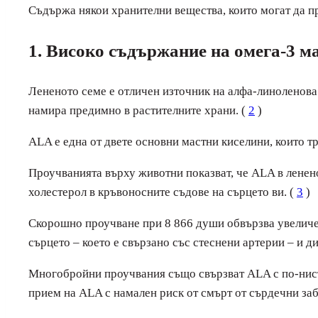
Съдържа някои хранителни вещества, които могат да п
1. Високо съдържание на омега-3 м
Лененото семе е отличен източник на алфа-линоленова 
намира предимно в растителните храни. (
2
)
ALA е една от двете основни мастни киселини, които тря
Проучванията върху животни показват, че ALA в ленено
холестерол в кръвоносните съдове на сърцето ви. (
3
)
Скорошно проучване при 8 866 души обвързва увеличен
сърцето – което е свързано със стеснени артерии – и ди
Многобройни проучвания също свързват ALA с по-нисък
прием на ALA с намален риск от смърт от сърдечни заб