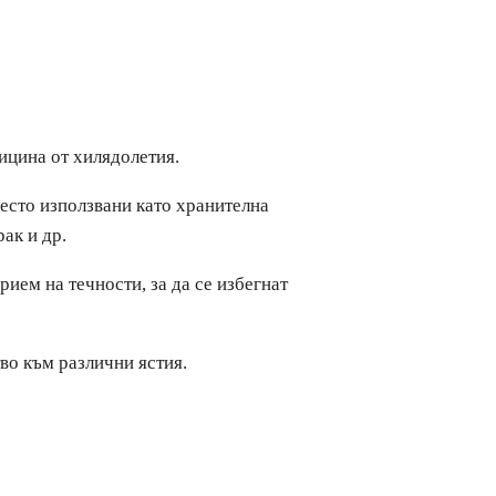
ицина от хилядолетия.
често използвани като хранителна
ак и др.
ием на течности, за да се избегнат
во към различни ястия.