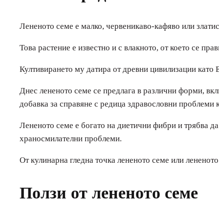
Лененото семе е малко, червеникаво-кафяво или златис
Това растение е известно и с влакното, от което се прав
Култивирането му датира от древни цивилизации като Е
Днес лененото семе се предлага в различни форми, вкл
добавка за справяне с редица здравословни проблеми ка
Лененото семе е богато на диетични фибри и трябва да
храносмилателни проблеми.
От кулинарна гледна точка лененото семе или лененото
Ползи от лененото семе