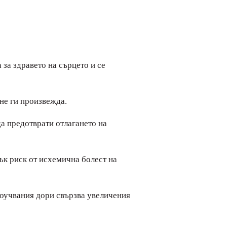
за здравето на сърцето и се
 не ги произвежда.
а предотврати отлагането на
к риск от исхемична болест на
роучвания дори свързва увеличения