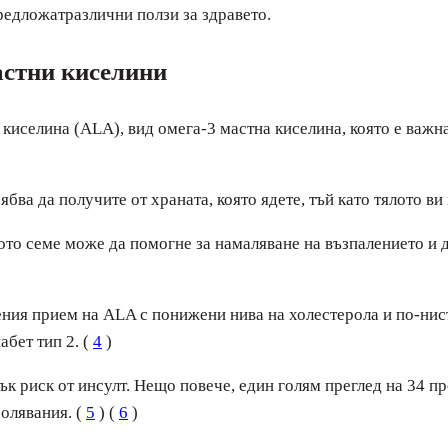
редложатразлични ползи за здравето.
астни киселини
киселина (ALA), вид омега-3 мастна киселина, която е важна 
бва да получите от храната, която ядете, тъй като тялото ви
то семе може да помогне за намаляване на възпалението и д
ия прием на ALA с понижени нива на холестерола и по-нисъ
абет тип 2. (
4
)
 риск от инсулт. Нещо повече, един голям преглед на 34 п
олявания. (
5
) (
6
)