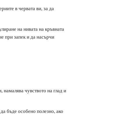
риите в червата ви, за да
улиране на нивата на кръвната
е при запек и да насърчи
, намалява чувството на глад и
 да бъде особено полезно, ако