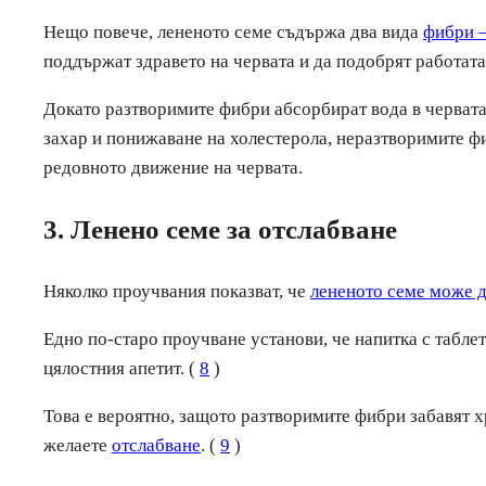
Нещо повече, лененото семе съдържа два вида
фибри –
поддържат здравето на червата и да подобрят работата 
Докато разтворимите фибри абсорбират вода в червата 
захар и понижаване на холестерола, неразтворимите ф
редовното движение на червата.
3. Ленено семе за отслабване
Няколко проучвания показват, че
лененото семе може д
Едно по-старо проучване установи, че напитка с табле
цялостния апетит. (
8
)
Това е вероятно, защото разтворимите фибри забавят х
желаете
отслабване
. (
9
)