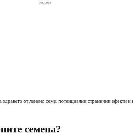
реклама
а здравето от ленено семе, потенциални странични ефекти и 
ените семена?