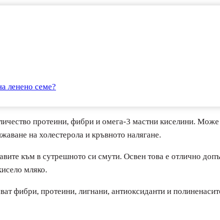
на ленено семе?
личество протеини, фибри и омега-3 мастни киселини. Mоже
ижаване на холестерола и кръвното налягане.
бавите към в сутрешното си смути. Освен това е отлично доп
кисело мляко.
ват фибри, протеини, лигнани, антиоксиданти и полиненасит