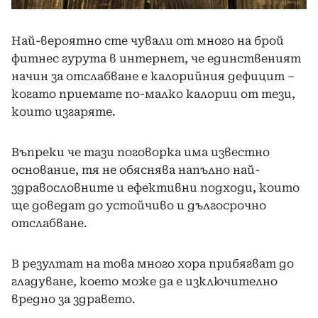
Най-вероятно сте чували от много на брой
фитнес гурута в интернет, че единственият
начин за отслабване е калорийния дефицит –
когато приемате по-малко калории от тези,
които изгаряте.
Въпреки че тази поговорка има известно
основание, тя не обяснява напълно най-
здравословните и ефективни подходи, които
ще доведат до устойчиво и дългосрочно
отслабване.
В резултат на това много хора прибягват до
гладуване, което може да е изключително
вредно за здравето.