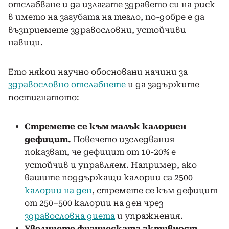
отслабване и да излагате здравето си на риск
в името на загубата на тегло, по-добре е да
възприемете здравословни, устойчиви
навици.
Ето някои научно обосновани начини за
здравословно отслабнете
и да задържите
постигнатото:
Стремете се към малък калориен
дефицит.
Повечето изследвания
показват, че дефицит от 10-20% е
устойчив и управляем. Например, ако
вашите поддържащи калории са 2500
калории на ден
, стремете се към дефицит
от 250–500 калории на ден чрез
здравословна диета
и упражнения.
Увеличете физическата активност.