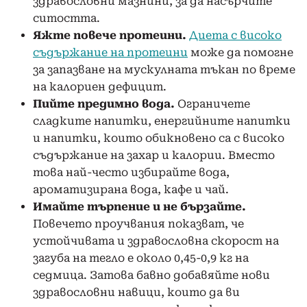
здравословни мазнини, за да насърчите
ситостта.
Яжте повече протеини.
Диета с високо
съдържание на протеини
може да помогне
за запазване на мускулната тъкан по време
на калориен дефицит.
Пийте предимно вода.
Ограничете
сладките напитки, енергийните напитки
и напитки, които обикновено са с високо
съдържание на захар и калории. Вместо
това най-често избирайте вода,
ароматизирана вода, кафе и чай.
Имайте търпение и не бързайте.
Повечето проучвания показват, че
устойчивата и здравословна скорост на
загуба на тегло е около 0,45-0,9 кг на
седмица. Затова бавно добавяйте нови
здравословни навици, които да ви