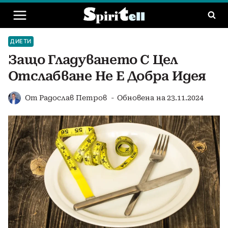
Към
съдържанието
ДИЕТИ
Защо Гладуването С Цел
Отслабване Не Е Добра Идея
От
Радослав Петров
Обновена на
23.11.2024