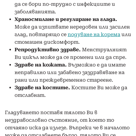
да се бори по-трудно с инфекциите и
заболяванията.
Храносмилане и регулиране на глада.
Може да изпитвате нередовен или засилен
глад, повтарящо се
подуване на корема
или
стомашен дискомфорт.
Репродуктивно здраве.
Менструалният
Ви цикъл може да се промени или да спре.
Здраве на кожата.
Възможно е да имате
неправилно или забавено заздравяване на
рани или преждевременно стареене.
Здраве на костите.
Костите Ви може да
отслабнат.
Гладуването поставя тялото Ви в
нездравословно състояние, от което то
отчаяно иска да излезе. Въпреки че в началото
може да отслабнете бързо, тялото Ви се