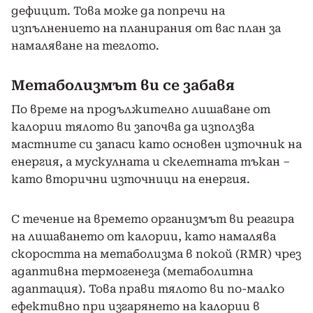
дефицит. Това може да попречи на
изпълнението на планирания от вас план за
намаляване на теглото.
Метаболизмът ви се забавя
По време на продължително лишаване от
калории тялото ви започва да използва
мастните си запаси като основен източник на
енергия, а мускулната и скелетната тъкан –
като вторични източници на енергия.
С течение на времето организмът ви реагира
на лишаването от калории, като намалява
скоростта на метаболизма в покой (RMR) чрез
адаптивна термогенеза (метаболитна
адаптация). Това прави тялото ви по-малко
ефективно при изгарянето на калории в