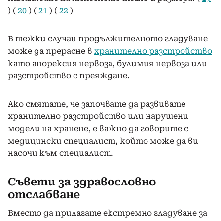
) (
20
) (
21
) (
22
)
В тежки случаи продължителното гладуване
може да прерасне в
хранително разстройство
като анорексия нервоза, булимия нервоза или
разстройство с преяждане.
Ако смятате, че започвате да развивате
хранително разстройство или нарушени
модели на хранене, е важно да говорите с
медицински специалист, който може да ви
насочи към специалист.
Съвети за здравословно
отслабване
Вместо да прилагате екстремно гладуване за