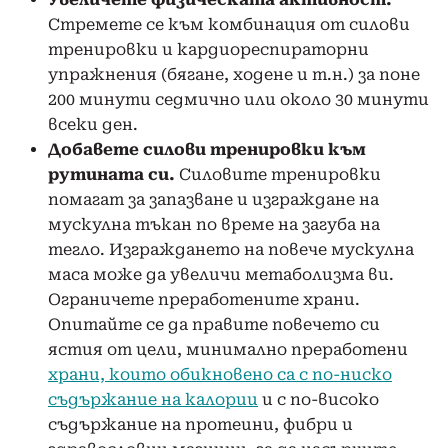
Стремете се към комбинация от силови
тренировки и кардиореспираторни
упражнения (бягане, ходене и т.н.) за поне
200 минути седмично или около 30 минути
всеки ден.
Добавете силови тренировки към
рутината си.
Силовите тренировки
помагат за запазване и изграждане на
мускулна тъкан по време на загуба на
тегло. Изграждането на повече мускулна
маса може да увеличи метаболизма ви.
Ограничете преработените храни.
Опитайте се да правите повечето си
ястия от цели, минимално преработени
храни, които обикновено са с по-ниско
съдържание на калории
и с по-високо
съдържание на протеини, фибри и