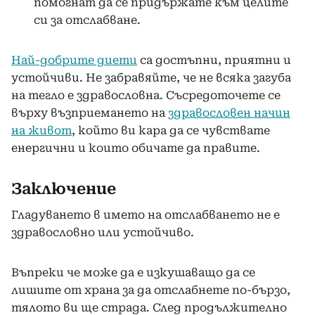
помогнат да се придържате към целите
си за отслабване.
Най-добрите диети
са достъпни, приятни и
устойчиви. Не забравяйте, че не всяка загуба
на тегло е здравословна. Съсредоточете се
върху възприемането на
здравословен начин
на живот
, който ви кара да се чувствате
енергични и които обичате да правите.
Заключение
Гладуването в името на отслабването не е
здравословно или устойчиво.
Въпреки че може да е изкушаващо да се
лишите от храна за да отслабнете по-бързо,
тялото ви ще страда. След продължително