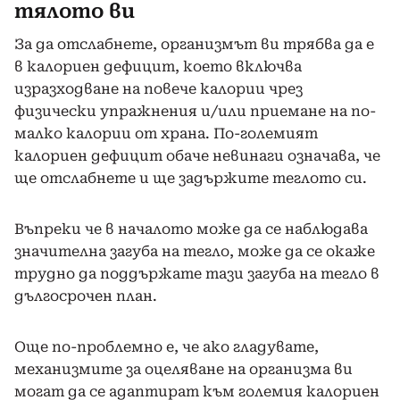
тялото ви
За да отслабнете, организмът ви трябва да е
в калориен дефицит, което включва
изразходване на повече калории чрез
физически упражнения и/или приемане на по-
малко калории от храна. По-големият
калориен дефицит обаче невинаги означава, че
ще отслабнете и ще задържите теглото си.
Въпреки че в началото може да се наблюдава
значителна загуба на тегло, може да се окаже
трудно да поддържате тази загуба на тегло в
дългосрочен план.
Още по-проблемно е, че ако гладувате,
механизмите за оцеляване на организма ви
могат да се адаптират към големия калориен