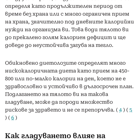
определя като продължителен период от
време без храна или с много ограничен прием
на храна, значително под дневните калорийни
нужди на организма ви. Това води тялото ви
до прекалено голям калориен дефицит и ще
доведе до неустойчива загуба на тегло.
Обикновено диетолозите определят много
нискокалоричната диета като прием на 450-
800 или по-малко калории на ден, което не е
здравословно и устойчиво в дългосрочен план.
Подлагането на тялото ви на такова
гладуване, може да породи множество
рискове за здравето и не се препоръчва. (
4
) (
5
) (
6
)
Как гладуването влияе на