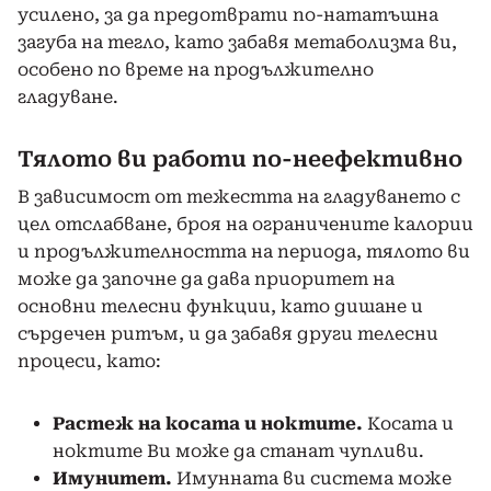
усилено, за да предотврати по-нататъшна
загуба на тегло, като забавя метаболизма ви,
особено по време на продължително
гладуване.
Тялото ви работи по-неефективно
В зависимост от тежестта на гладуването с
цел отслабване, броя на ограничените калории
и продължителността на периода, тялото ви
може да започне да дава приоритет на
основни телесни функции, като дишане и
сърдечен ритъм, и да забавя други телесни
процеси, като:
Растеж на косата и ноктите.
Косата и
ноктите Ви може да станат чупливи.
Имунитет.
Имунната ви система може