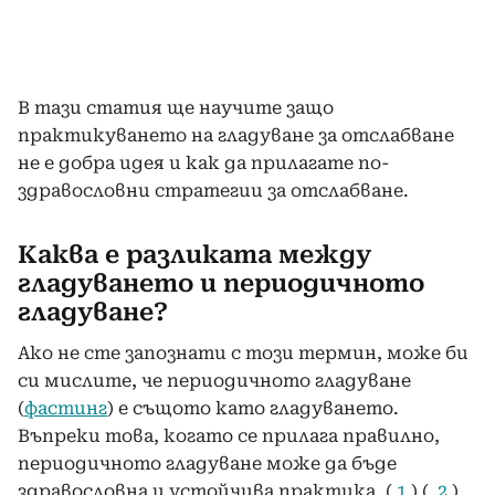
В тази статия ще научите защо
практикуването на гладуване за отслабване
не е добра идея и как да прилагате по-
здравословни стратегии за отслабване.
Каква е разликата между
гладуването и периодичното
гладуване?
Ако не сте запознати с този термин, може би
си мислите, че периодичното гладуване
(
фастинг
) е същото като гладуването.
Въпреки това, когато се прилага правилно,
периодичното гладуване може да бъде
здравословна и устойчива практика. (
1
) (
2
)