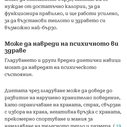
нуждае от достатъчно калории, за да
функционира правилно, и ще работи усилено,
за да възстанови теглото и здравето си
възможно най-бързо.
Може да навреди на психичното ви
здраве
Гладуването и други вредни диетични навици
могат да навредят на психическото
състояние.
Диетата чрез гладуване може да доведе до
развитие на нарушено хранително поведение,
като ограничаване на храната, страх, свързан
с избора на храна, негативна връзка с храната,
прекомерно спортуване и мания за
намаляване на телесното тегло и размера. (
19