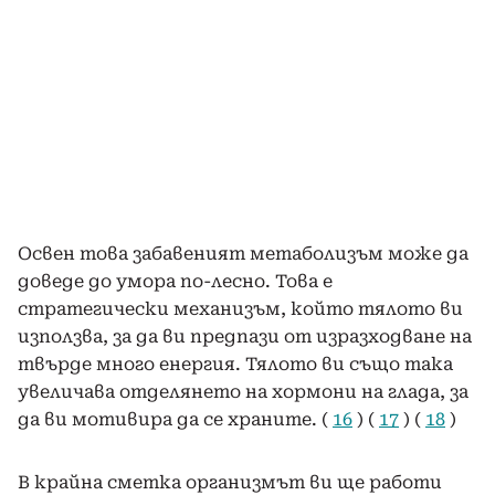
Освен това забавеният метаболизъм може да
доведе до умора по-лесно. Това е
стратегически механизъм, който тялото ви
използва, за да ви предпази от изразходване на
твърде много енергия. Тялото ви също така
увеличава отделянето на хормони на глада, за
да ви мотивира да се храните. (
16
) (
17
) (
18
)
В крайна сметка организмът ви ще работи