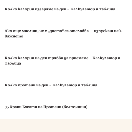
Колко калории изгаряме на ден – Калкулатор и Таблица
Ако още мислиш, че с „диета“ се отслабва — изпускаш най-
важното
Колко калории на ден трябва да приемаме – Калкулатор и
Таблица
Колко протеин на ден – Калкулатор и Таблица
35 Храни Богати на Протеин (белтъчини)