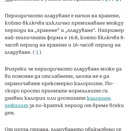
Периодичното гладуване е начин на хранене,
който включва циклично преминаване между
периоди на „хранене“ и „гладуване“. Например
най-типичната форма е 16:8, която включва 8-
часов период на хранене и 16-часов период на
гладуване. (
3
)
Въпреки че периодичното гладуване може да
ви помогне да отслабнете, целта не е да
ограничавате прекомерно калориите. По-
скоро просто приемате нормалните си
дневни калории или достигате
калориен
дефицит
за по-кратък период от време всеки
ден.
От друга страна, гладуването обикновено се