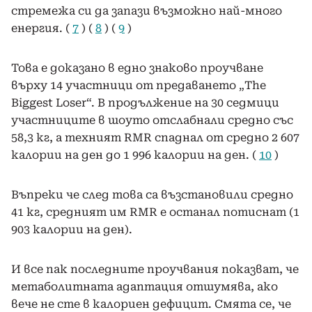
стремежа си да запази възможно най-много
енергия. (
7
) (
8
) (
9
)
Това е доказано в едно знаково проучване
върху 14 участници от предаването „The
Biggest Loser“. В продължение на 30 седмици
участниците в шоуто отслабнали средно със
58,3 кг, а техният RMR спаднал от средно 2 607
калории на ден до 1 996 калории на ден. (
10
)
Въпреки че след това са възстановили средно
41 кг, средният им RMR е останал потиснат (1
903 калории на ден).
И все пак последните проучвания показват, че
метаболитната адаптация отшумява, ако
вече не сте в калориен дефицит. Смята се, че