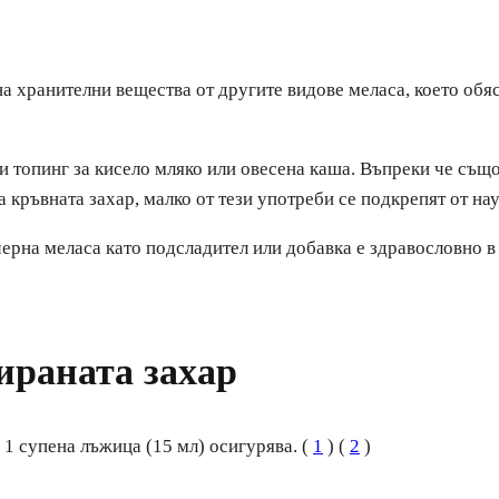
а на хранителни вещества от другите видове меласа, което о
ли топинг за кисело мляко или овесена каша. Въпреки че съ
 кръвната захар, малко от тези употреби се подкрепят от нау
черна меласа като подсладител или добавка е здравословно в
ираната захар
 1 супена лъжица (15 мл) осигурява. (
1
) (
2
)