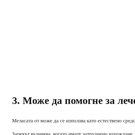
3. Може да помогне за леч
Меласата от може да се използва като естествено средс
Запекът възниква, когато имате затруднено изхождане. 