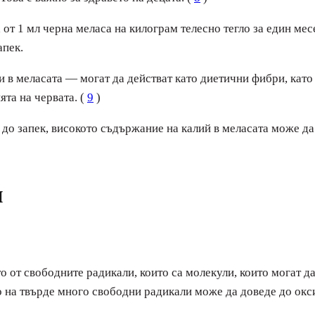
 от 1 мл черна меласа на килограм телесно тегло за един ме
апек.
 в меласата — могат да действат като диетични фибри, като
та на червата. (
9
)
т до запек, високото съдържание на калий в меласата може д
и
 от свободните радикали, които са молекули, които могат да
то на твърде много свободни радикали може да доведе до ок