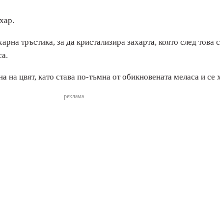
хар.
арна тръстика, за да кристализира захарта, която след това с
са.
рна на цвят, като става по-тъмна от обикновената меласа и се
реклама