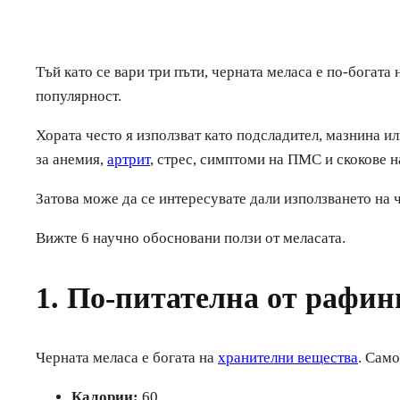
Тъй като се вари три пъти, черната меласа е по-богат
популярност.
Хората често я използват като подсладител, мазнина и
за анемия,
артрит
, стрес, симптоми на ПМС и скокове на
Затова може да се интересувате дали използването на 
Вижте 6 научно обосновани ползи от меласата.
1. По-питателна от рафин
Черната меласа е богата на
хранителни вещества
. Само
Калории:
60