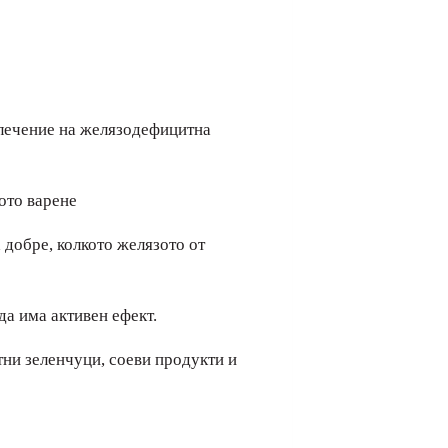
а лечение на желязодефицитна
ото варене
 добре, колкото желязото от
да има активен ефект.
тни зеленчуци, соеви продукти и