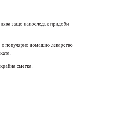
бяснява защо напоследък придоби
що е популярно домашно лекарство
ката.
 крайна сметка.