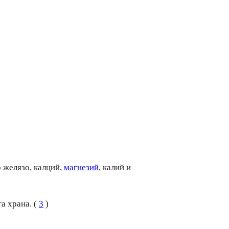
о желязо, калций,
магнезий
, калий и
а храна. (
3
)