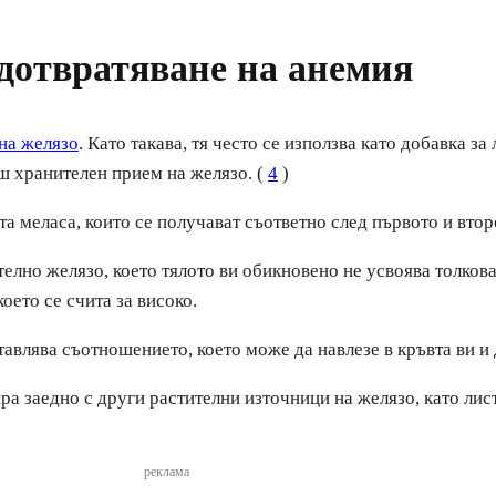
едотвратяване на анемия
 на желязо
. Като такава, тя често се използва като добавка з
ш хранителен прием на желязо. (
4
)
та меласа, които се получават съответно след първото и втор
елно желязо, което тялото ви обикновено не усвоява толкова
оето се счита за високо.
влява съотношението, което може да навлезе в кръвта ви и 
ра заедно с други растителни източници на желязо, като лис
реклама