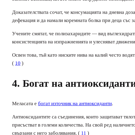
Доказателствата сочат, че консумацията на дневна доза
дефекация и да намали коремната болка при деца със з
Учените смятат, че полизахаридите — вид въглехидрати
консистенцията на изпражненията и улесняват движения
Освен това, тъй като ниските нива на калий често водя
(
10
)
4. Богат на антиоксидант
Меласата е
богат източник на антиоксиданти
.
Антиоксидантите са съединения, които защитават тялото
присъстват в големи количества. На свой ред наличие
свързани с него заболявания. (
11
)