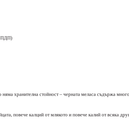
 (ПДП)
то няма хранителна стойност – черната меласа съдържа мног
цата, повече калций от млякото и повече калий от всяка друг