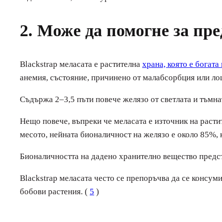
2. Може да помогне за пр
Blackstrap меласата е растителна
храна, която е богата
анемия, състояние, причинено от малабсорбция или ло
Съдържа 2–3,5 пъти повече желязо от светлата и тъмна
Нещо повече, въпреки че меласата е източник на растит
месото, нейната бионаличност на желязо е около 85%, к
Бионаличността на дадено хранително вещество предста
Blackstrap меласата често се препоръчва да се консуми
бобови растения. (
5
)