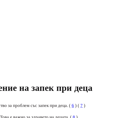
ение на запек при деца
тво за проблем със запек при деца. (
6
) (
7
)
Това е важно за здравето на децата. (
8
)