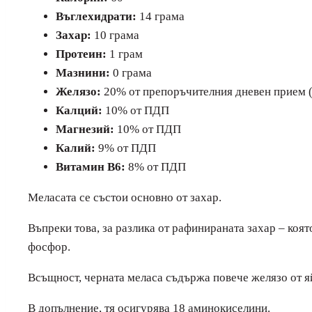
Въглехидрати:
14 грама
Захар:
10 грама
Протеин:
1 грам
Мазнини:
0 грама
Желязо:
20% от препоръчителния дневен прием
Калций:
10% от ПДП
Магнезий:
10% от ПДП
Калий:
9% от ПДП
Витамин B6:
8% от ПДП
Меласата се състои основно от захар.
Въпреки това, за разлика от рафинираната захар – коя
фосфор.
Всъщност, черната меласа съдържа повече желязо от яй
В допълнение, тя осигурява 18 аминокиселини.