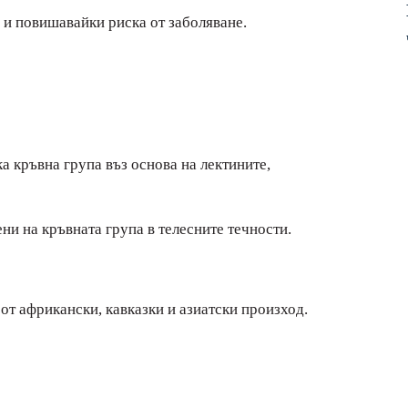
 и повишавайки риска от заболяване.
а кръвна група въз основа на лектините,
ни на кръвната група в телесните течности.
т африкански, кавказки и азиатски произход.