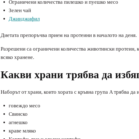
Ограничени количества пилешко и пуешко месо
Зелен чай
Джинджифил
Диетата препоръчва прием на протеини в началото на деня.
Разрешени са ограничени количества животински протеин, ка
всяко хранене.
Какви храни трябва да избя
Наборът от храни, които хората с кръвна група A трябва да 
говеждо месо
Свинско
агнешко
краве мляко