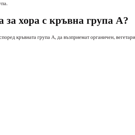
упа.
 за хора с кръвна група А?
 според кръвната група A, да възприемат органичен, вегетар