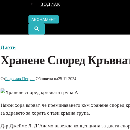
ЗОДИАК
АБОНАМЕНТ
Диети
Хранене Според Кръвна
От
Радослав Петров
Обновена на
25.11.2024
Някои хора вярват, че преминаването към хранене според кр
за здравето за хората с тази кръвна група.
Д-р Джеймс Л. Д’Адамо въвежда концепцията за диети спор