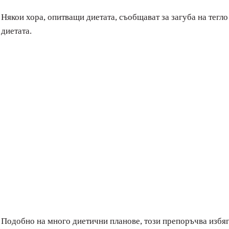
Някои хора, опитващи диетата, съобщават за загуба на тегло
диетата.
Подобно на много диетични планове, този препоръчва избяг