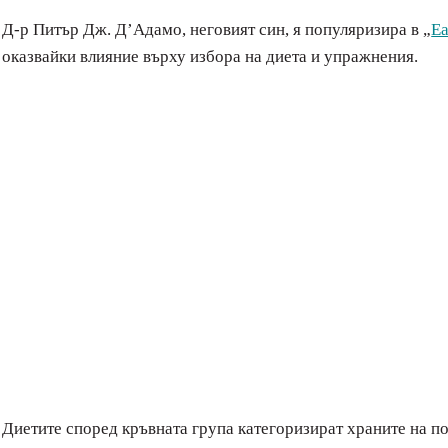
Д-р Питър Дж. Д’Адамо, неговият син, я популяризира в „
Ea
оказвайки влияние върху избора на диета и упражнения.
Диетите според кръвната група категоризират храните на по