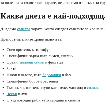
за полезни за цялостното здраве, независимо от кръвната гр
Каква диета е най-подходяща
Д’Адамо
съветва
хората, които следват съветите за хранене
Препоръчителните храни включват:
Соев протеин, като тофу
Специфични зърна като лимец, ечемик
Орехи,
тиквени семки
и фъстъци
Зехтин
Някои плодове, като
боровинки
и бъз
Специфични бобови растения
Тъмни, листни зеленчуци като зеле, манголд и
спанак
Чесън
и лук
Студеноводни риби като сардини и сьомга