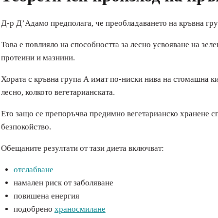
Д-р Д’Адамо предполага, че преобладаването на кръвна груп
Това е повлияло на способността за лесно усвояване на зел
протеини и мазнини.
Хората с кръвна група А имат по-ниски нива на стомашна кис
лесно, колкото вегетарианската.
Ето защо се препоръчва предимно вегетарианско хранене сп
безпокойство.
Обещаните резултати от тази диета включват:
отслабване
намален риск от заболяване
повишена енергия
подобрено
храносмилане