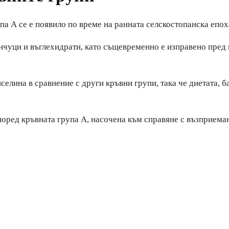
а А се е появило по време на ранната селскостопанска епох
енчуци и въглехидрати, като същевременно е изправено пред
елина в сравнение с други кръвни групи, така че диетата, б
оред кръвната група A, насочена към справяне с възприема