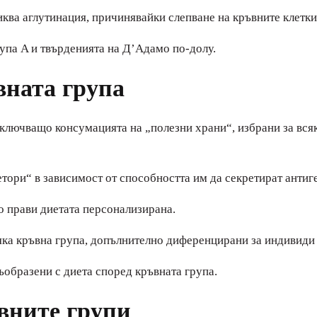
ква аглутинация, причинявайки слепване на кръвните клетки
рупа A и твърденията на Д’Адамо по-долу.
вната група
включващо консумацията на „полезни храни“, избрани за всяк
тори“ в зависимост от способността им да секретират антиге
о прави диетата персонализирана.
а кръвна група, допълнително диференцирани за индивиди о
ъобразени с диета според кръвната група.
вните групи