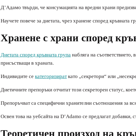
Д’Адамо твърди, че консумацията на вредни храни предизви
Научете повече за диетата, чрез хранене според кръвната г
Хранене с храни според кръ
Диетата според кръвната група
набляга на съответствието, 
присъстващи в храната.
Индивидите се
категоризират
като „секретори“ или „несекре
Диетичните препоръки отчитат този секреторен статус, коет
Препоръчват са специфични хранителни съотношения за всяк
Освен това на уебсайта на D’Adamo се предлагат добавки, с
Теоретичен произход на кръ