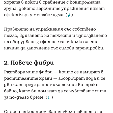
хората в покой в ​​сравнение с контролната
група, докато аеробните упражнения нямат
ефект върху метаболизма. (
4
)
Правенето на упражнения със собствено
тегло, вдигането на тежести и използването
на оборудване за фитнес са няколко лесни
начина да започнете със силови тренировки.
2. Повече фибри
Разтворимите фибри — които се намират в
растителните храни — абсорбират вода и се
движат през храносмилателния ви тракт
бавно, като ви помагат да се чувствате сити
за по-дълго време. (
5
)
Според някои проучвания увеличаването на