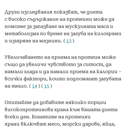
Други изследвания показват, че диета
с високо съдържание на протеини може да
помогне за запазване на мускулната маса и
метаболизма по време на загуба на килограми
и изгаряне на мазнини. (
13
)
Увеличаването на приема на протеин може
също да увеличи чувството за ситост, да
намали глада и да намали приема на калории –
всички фактори, които подпомагат загубата
на тегло. (
14
) (
15
)
Опитайте да добавите няколко порции
високопротеинова храна към вашата диета
всеки ден. Богатите на протеини
храни включват месо, морски дарове, яйца,