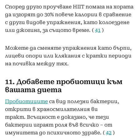
Според друго проучване HIIT помага на хората
да изгорят до 30% повече калории в сравнение
с други видове упражнения, като колоездене
или джогинг, за същото време. (
41
)
Можете да сменяте упражнения като бърпи,
лицеви опори или клякания с кратки периоди
на почивка между тях.
11. Добавете пробиотици към
вашата диета
Пробиотиците
са вид полезни бактерии,
открити в храносмилателния ви
тракт. Всъщност е доказано, че тези
бактерии играят роля във всичко – от
имунитета до психичното здраве. (
42
)