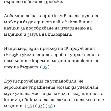
сърцето и белите дробове.
Добавянето на кардио към вашата рутина
може да бъде един от най-ефективните
начини за подобряване на изгарянето на
мазнини и загуба на килограми.
Например, един преглед на 15 проучвания
свързва увеличените аеробни упражнения с
намалените коремни мазнини при жени на
средна възраст. (
35
)
Други проучвания са установили, че
аеробните упражнения могат да увеличат
мускулната маса и да намалят мазнините по
корема, обиколката на талията и телесните
мазнини. (
36
) (
37
) (
38
)