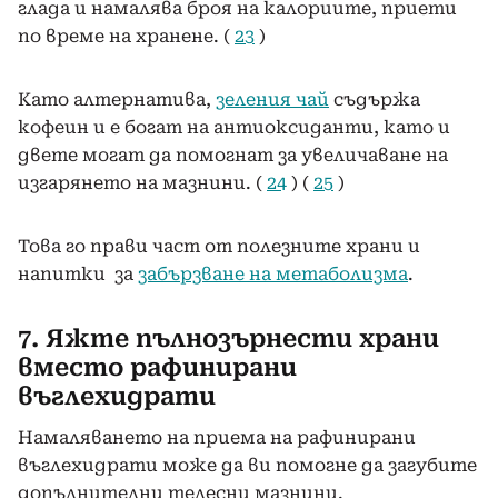
глада и намалява броя на калориите, приети
по време на хранене. (
23
)
Като алтернатива,
зеления чай
съдържа
кофеин и е богат на антиоксиданти, като и
двете могат да помогнат за увеличаване на
изгарянето на мазнини. (
24
) (
25
)
Това го прави част от полезните храни и
напитки за
забързване на метаболизма
.
7. Яжте пълнозърнести храни
вместо рафинирани
въглехидрати
Намаляването на приема на рафинирани
въглехидрати може да ви помогне да загубите
допълнителни телесни мазнини.