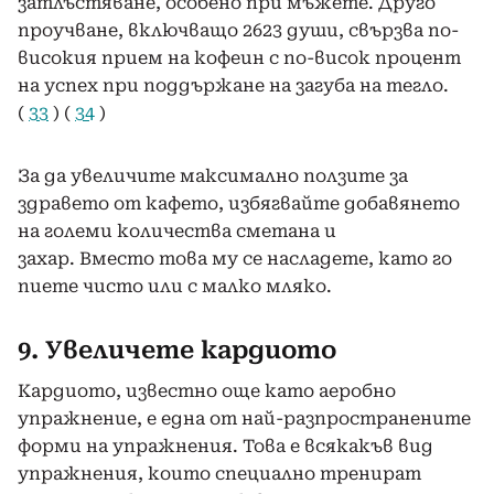
затлъстяване, особено при мъжете. Друго
проучване, включващо 2623 души, свързва по-
високия прием на кофеин с по-висок процент
на успех при поддържане на загуба на тегло.
(
33
) (
34
)
За да увеличите максимално ползите за
здравето от кафето, избягвайте добавянето
на големи количества сметана и
захар. Вместо това му се насладете, като го
пиете чисто или с малко мляко.
9. Увеличете кардиото
Кардиото, известно още като аеробно
упражнение, е една от най-разпространените
форми на упражнения. Това е всякакъв вид
упражнения, които специално тренират