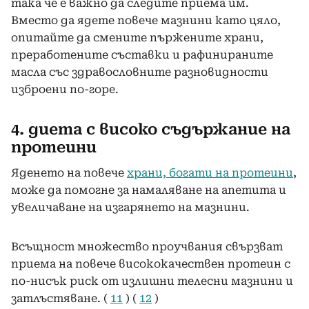
така че е важно да следите приема им.
Вместо да ядете повече мазнини като цяло,
опитайте да смените пържените храни,
преработените съставки и рафинираните
масла със здравословните разновидности
изброени по-горе.
4. диета с високо съдържание на
протеини
Яденето на повече
храни, богати на протеини
,
може да помогне за намаляване на апетита и
увеличаване на изгарянето на мазнини.
Всъщност множество проучвания свързват
приема на повече висококачествен протеин с
по-нисък риск от излишни телесни мазнини и
затлъстяване. (
11
) (
12
)