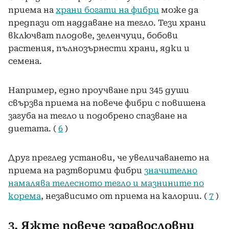
приема на
храни богати на фибри
може да
предпази от наддаване на тегло. Тези храни
включват плодове, зеленчуци, бобови
растения, пълнозърнести храни, ядки и
семена.
Например, едно проучване при 345 души
свързва приема на повече фибри с повишена
загуба на тегло и подобрено спазване на
диетата. (
6
)
Друг преглед установи, че увеличаването на
приема на разтворими фибри
значително
намалява телесното тегло и мазнините по
корема
, независимо от приема на калории. (
7
)
3. Яжте повече здравословни