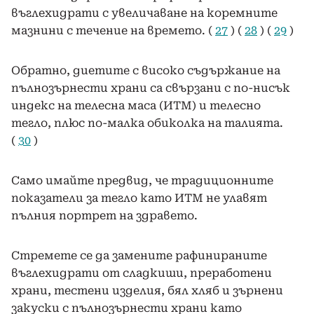
въглехидрати с увеличаване на коремните
мазнини с течение на времето. (
27
) (
28
) (
29
)
Обратно, диетите с високо съдържание на
пълнозърнести храни са свързани с по-нисък
индекс на телесна маса (ИТМ) и телесно
тегло, плюс по-малка обиколка на талията.
(
30
)
Само имайте предвид, че традиционните
показатели за тегло като ИТМ не улавят
пълния портрет на здравето.
Стремете се да замените рафинираните
въглехидрати от сладкиши, преработени
храни, тестени изделия, бял хляб и зърнени
закуски с пълнозърнести храни като