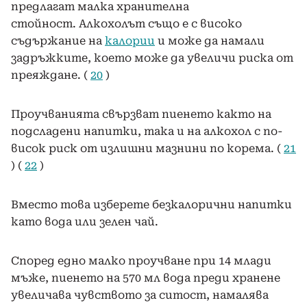
предлагат малка хранителна
стойност. Алкохолът също е с високо
съдържание на
калории
и може да намали
задръжките, което може да увеличи риска от
преяждане. (
20
)
Проучванията свързват пиенето както на
подсладени напитки, така и на алкохол с по-
висок риск от излишни мазнини по корема. (
21
) (
22
)
Вместо това изберете безкалорични напитки
като вода или зелен чай.
Според едно малко проучване при 14 млади
мъже, пиенето на 570 мл вода преди хранене
увеличава чувството за ситост, намалява