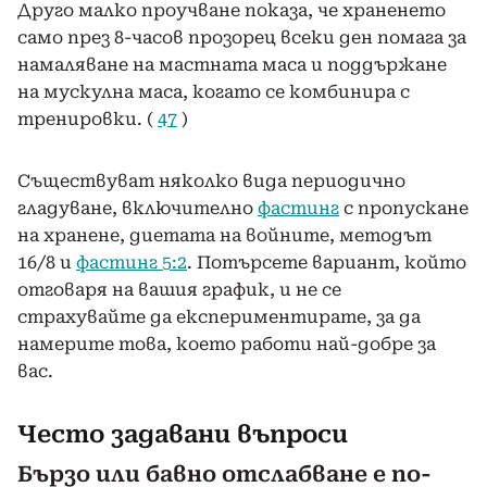
Друго малко проучване показа, че храненето
само през 8-часов прозорец всеки ден помага за
намаляване на мастната маса и поддържане
на мускулна маса, когато се комбинира с
тренировки. (
47
)
Съществуват няколко вида периодично
гладуване, включително
фастинг
с пропускане
на хранене, диетата на войните, методът
16/8 и
фастинг 5:2
. Потърсете вариант, който
отговаря на вашия график, и не се
страхувайте да експериментирате, за да
намерите това, което работи най-добре за
вас.
Често задавани въпроси
Бързо или бавно отслабване е по-