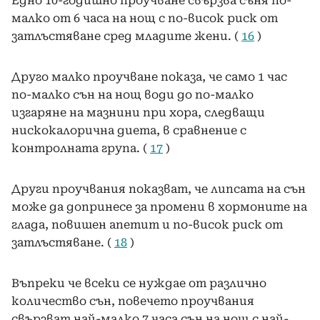
Едно 10-годишно проучване свързва съня по-
малко от 6 часа на нощ с по-висок риск от
затлъстяване сред младите жени. (
16
)
Друго малко проучване показа, че само 1 час
по-малко сън на нощ води до по-малко
изгаряне на мазнини при хора, следващи
нискокалорична диета, в сравнение с
контролната група. (
17
)
Други проучвания показват, че липсата на сън
може да допринесе за промени в хормоните на
глада, повишен апетит и по-висок риск от
затлъстяване. (
18
)
Въпреки че всеки се нуждае от различно
количество сън, повечето проучвания
свързват най-малко 7 часа сън на нощ с най-