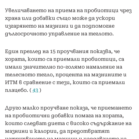
Увеличаването на приема на пробиотици чрез
храна или добавки също може да ускори
изгарянето на мазнини и да подпомогне
дългосрочното управление на теглото.
Един преглед на 15 проучвания показва, че
хората, които са приемали пробиотици, са
имали значително по-голямо намаление на
телесното тегло, процента на мазнините и
ИТМ в сравнение с тези, които са приемали
плацебо. (
43
)
Друго малко проучване показа, че приемането
на пробиотични добавки помага на хората,
които следват диета с високо съдържание на
мазнини и калории, да предотвратят
натрупването на мазнини и наддаването на