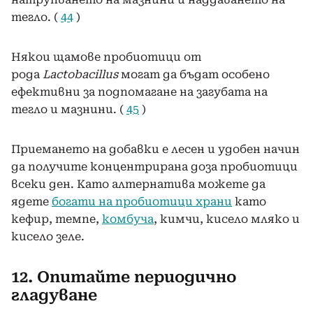
тегло. (
44
)
Някои щамове пробиотици от
рода
Lactobacillus
могат да бъдат особено
ефективни за подпомагане на загубата на
тегло и мазнини. (
45
)
Приемането на добавки е лесен и удобен начин
да получите концентрирана доза пробиотици
всеки ден. Като алтернатива можете да
ядете
богати на пробиотици храни
като
кефир, темпе,
комбуча
, кимчи, кисело мляко и
кисело зеле.
12. Опитайте периодично
гладуване