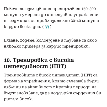
Повечето изследвания препоръчват 150-300
минути умерени до интензивни упражнения
на седмица или приблизително 20-40 минути
кардио всеки ден. (
39
)
Бягане, ходене, колоездене и плуване са само
няколко примера за кардио тренировки.
10. Тренировки с висока
интензивност (HIIT)
Тренировките с висок интензитет (HIIT) са
форма на упражнения, която съчетава бързи
изблици на активност с кратки периоди на
възстановяване, за да поддържа сърдечния ви
ритъм висок.