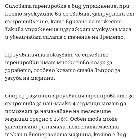
Силовата тренировка е вид упражнение, при
което мускулите ви се свиват, затруднени от
съпротивление, като вдигане на тежести.
Такива упражнения изграждат мускулна маса
и увеличават силата с течение на времето.
Проучванията показват, че силовите
тренировки имат множество ползи за
здравето, особено когато става въпрос за
загуба на мазнини.
Според различни проучвания тренировките за
съпротива за най-малко 4 седмици могат да
помогнат за намаляване на телесните
мазнини средно с 1,46%. Освен това може
значително да намали телесната мастна
тъкан и висцералната мазнина, която е вид