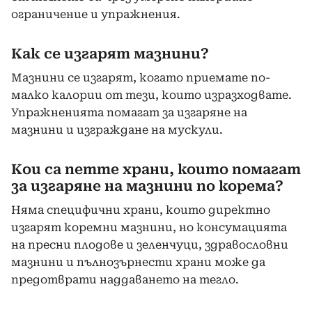
ограничение и упражнения.
Как се изгарят мазнини?
Мазнини се изгарят, когато приемате по-
малко калории от тези, които изразходвате.
Упражненията помагат за изгаряне на
мазнини и изграждане на мускули.
Кои са петте храни, които помагат
за изгаряне на мазнини по корема?
Няма специфични храни, които директно
изгарят коремни мазнини, но консумацията
на пресни плодове и зеленчуци, здравословни
мазнини и пълнозърнести храни може да
предотврати наддаването на тегло.