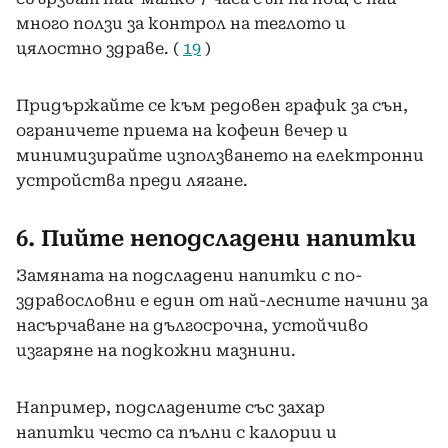
много ползи за контрол на теглото и
цялостно здраве. (
19
)
Придържайте се към редовен график за сън,
ограничете приема на кофеин вечер и
минимизирайте използването на електронни
устройства преди лягане.
6. Пийте неподсладени напитки
Замяната на подсладени напитки с по-
здравословни е един от най-лесните начини за
насърчаване на дългосрочна, устойчиво
изгаряне на подкожни мазнини.
Например, подсладените със захар
напитки често са пълни с калории и