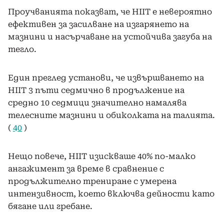
Проучванията показват, че HIIT е невероятно
ефективен за засилване на изгарянето на
мазнини и насърчаване на устойчива загуба на
тегло.
Един преглед установи, че извършването на
HIIT 3 пъти седмично в продължение на
средно 10 седмици значително намалява
телесните мазнини и обиколката на талията.
(
40
)
Нещо повече, HIIT изискваше 40% по-малко
ангажимент за време в сравнение с
продължително трениране с умерена
интензивност, което включва дейности като
бягане или гребане.