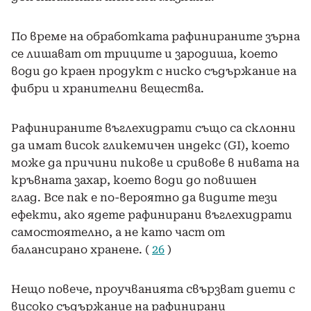
По време на обработката рафинираните зърна
се лишават от триците и зародиша, което
води до краен продукт с ниско съдържание на
фибри и хранителни вещества.
Рафинираните въглехидрати също са склонни
да имат висок гликемичен индекс (GI), което
може да причини пикове и сривове в нивата на
кръвната захар, което води до повишен
глад. Все пак е по-вероятно да видите тези
ефекти, ако ядете рафинирани въглехидрати
самостоятелно, а не като част от
балансирано хранене. (
26
)
Нещо повече, проучванията свързват диети с
високо съдържание на рафинирани