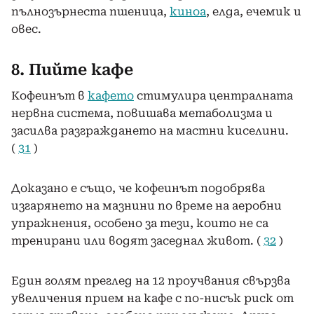
пълнозърнеста пшеница,
киноа
, елда, ечемик и
овес.
8. Пийте кафе
Кофеинът в
кафето
стимулира централната
нервна система, повишава метаболизма и
засилва разграждането на мастни киселини.
(
31
)
Доказано е също, че кофеинът подобрява
изгарянето на мазнини по време на аеробни
упражнения, особено за тези, които не са
тренирани или водят заседнал живот. (
32
)
Един голям преглед на 12 проучвания свързва
увеличения прием на кафе с по-нисък риск от