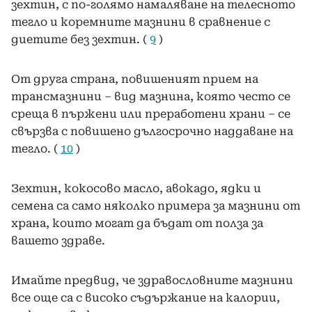
зехтин, с по-голямо намаляване на телесното
тегло и коремните мазнини в сравнение с
диетите без зехтин. (
9
)
От друга страна, повишеният прием на
трансмазнини – вид мазнина, която често се
среща в пържени или преработени храни – се
свързва с повишено дългосрочно наддаване на
тегло. (
10
)
Зехтин, кокосово масло, авокадо, ядки и
семена са само няколко примера за мазнини от
храна, които могат да бъдат от полза за
вашето здраве.
Имайте предвид, че здравословните мазнини
все още са с високо съдържание на калории,