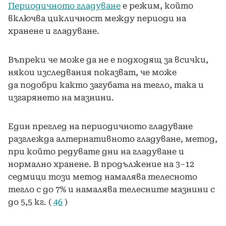
Периодичното гладуване
е режим, който
включва цикличност между периоди на
хранене и гладуване.
Въпреки че може да не е подходящ за всички,
някои изследвания показват, че може
да подобри както загубата на тегло, така и
изгарянето на мазнини.
Един преглед на периодичното гладуване
разглежда алтернативното гладуване, метод,
при който редувате дни на гладуване и
нормално хранене. В продължение на 3–12
седмици този метод намалява телесното
тегло с до 7% и намалява телесните мазнини с
до 5,5 кг. (
46
)