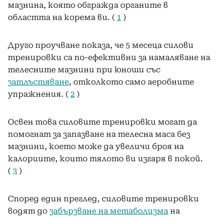
мазнина, която обгражда органите в
областта на корема ви. (
1
)
Друго проучване показа, че 5 месеца силови
тренировки са по-ефективни за намаляване на
телесните мазнини при юноши със
затлъстяване
, отколкото само аеробните
упражнения. (
2
)
Освен това силовите тренировки могат да
помогнат за запазване на телесна маса без
мазнини, което може да увеличи броя на
калориите, които тялото ви изгаря в покой.
(
3
)
Според един преглед, силовите тренировки
водят до
забързване на метаболизма
на