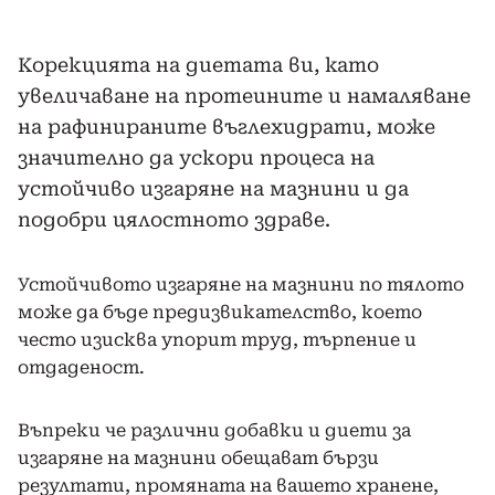
Корекцията на диетата ви, като
увеличаване на протеините и намаляване
на рафинираните въглехидрати, може
значително да ускори процеса на
устойчиво изгаряне на мазнини и да
подобри цялостното здраве.
Устойчивото изгаряне на мазнини по тялото
може да бъде предизвикателство, което
често изисква упорит труд, търпение и
отдаденост.
Въпреки че различни добавки и диети за
изгаряне на мазнини обещават бързи
резултати, промяната на вашето хранене,