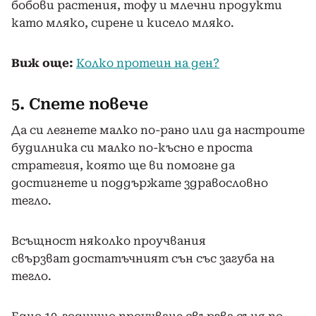
бобови растения, тофу и млечни продукти
като мляко, сирене и кисело мляко.
Виж още:
Колко протеин на ден?
5. Спете повече
Да си легнете малко по-рано или да настроите
будилника си малко по-късно е проста
стратегия, която ще ви помогне да
достигнете и поддържате здравословно
тегло.
Всъщност няколко проучвания
свързват достатъчният сън със загуба на
тегло.