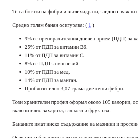
Те са богати на фибри и въглехидрати, заедно с важни
Средно голям банан осигурява: (
1
)
9% от препорачителния дневен прием (ПДП) за ка
25% от ПДП за витамин B6.
11% от ПДП за витамин C.
8% от ПДП за магнезий.
10% от ПДП за мед.
14% от ПДП за манган.
Приблизително 3,07 грама диетични фибри.
Този хранителен профил оформя около 105 калории, о
включително захароза, глюкоза и фруктоза.
Бананите имат ниско съдържание на мазнини и протеин
Освен това бананите съдържат няколко ценни растите