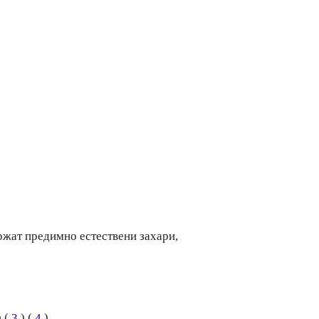
ржат предимно естествени захари,
 (
3
) (
4
)