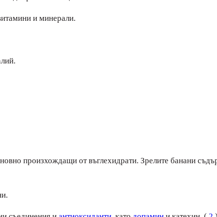
 витамини и минерали.
лий.
сновно произхождащи от въглехидрати. Зрелите банани съдъ
и.
лни съединения и
антиоксиданти
, като
допамин
и катехин. (
2
)