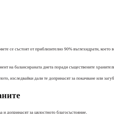
довете се състоят от приблизително 90% въглехидрати, което
нент на балансираната диета поради съществените хранителн
лото, изследвайки дали те допринасят за покачване или загуб
аните
а и допринасят за цялостното благосъстояние.