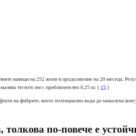
ните навици на 252 жени в продължение на 20 месеца. Резулт
малява теглото им с приблизително 0,25 кг. (
15
)
ефекти на фибрите, което потенциално води до намалена конс
а, толкова по-повече е устой