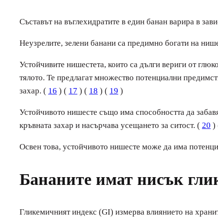
Съставът на въглехидратите в един банан варира в зави
Неузрелите, зелени банани са предимно богати на нише
Устойчивите нишестета, които са дълги вериги от глю
тялото. Те предлагат множество потенциални предимств
захар. (
16
) (
17
) (
18
) (
19
)
Устойчивото нишесте също има способността да забавя 
кръвната захар и насърчава усещането за ситост. (
20
)
Освен това, устойчивото нишесте може да има потенци
Бананите имат нисък глик
Гликемичният индекс (GI) измерва влиянието на хранит