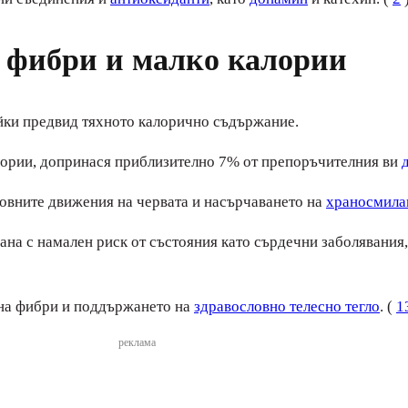
 фибри и малко калории
йки предвид тяхното калорично съдържание.
лории, допринася приблизително 7% от препоръчителния ви
овните движения на червата и насърчаването на
храносмила
ана с намален риск от състояния като сърдечни заболявания,
 на фибри и поддържането на
здравословно телесно тегло
. (
1
реклама