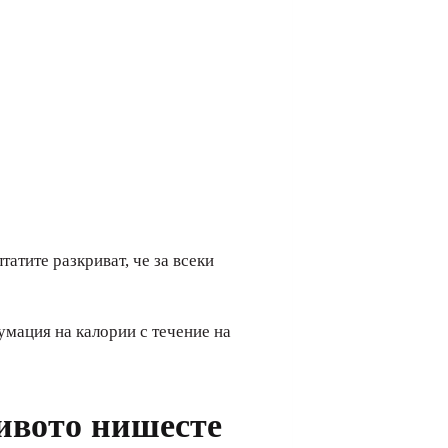
атите разкриват, че за всеки
умация на калории с течение на
чивото нишесте