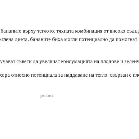
 бананите върху теглото, тяхната комбинация от високо съд
ъглена диета, бананите биха могли потенциално да помогнат 
лучават съвети да увеличат консумацията на плодове и зелен
хора относно потенциала за наддаване на тегло, свързан с п
реклама