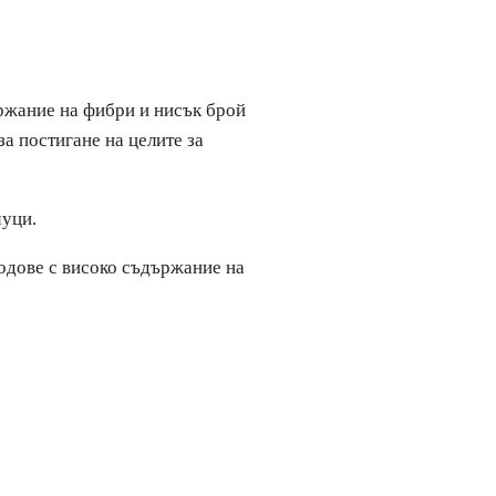
ържание на фибри и нисък брой
за постигане на целите за
чуци.
лодове с високо съдържание на