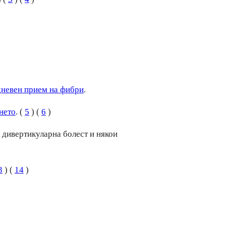
дневен прием на фибри
.
нето
. (
5
) (
6
)
 дивертикуларна болест и някои
3
) (
14
)