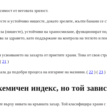
симост от неговата зрялост.
сте и устойчиво нишесте, докато зрелите, жълти банани се съ
коза (нишесте), устойчиви на храносмилане, функционират п
а за здравето, като поддържане на контрола на теглото и по
усвояването на захарта от приетите храни. Това от своя ст
 (
21
)
ала да подобри процеса на изгаряне на мазнини. (
22
) (
23
)
емичен индекс, но той завис
е върху нивата на кръвната захар. Той класифицира храни с 