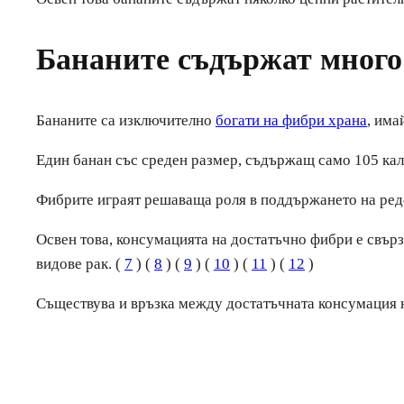
Бананите съдържат много
Бананите са изключително
богати на фибри храна
, има
Един банан със среден размер, съдържащ само 105 ка
Фибрите играят решаваща роля в поддържането на ред
Освен това, консумацията на достатъчно фибри е свърз
видове рак. (
7
) (
8
) (
9
) (
10
) (
11
) (
12
)
Съществува и връзка между достатъчната консумация