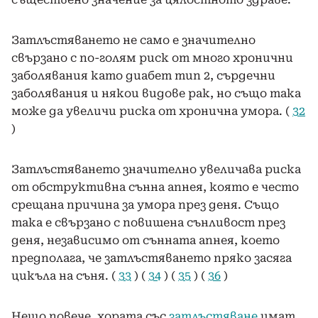
Затлъстяването не само е значително
свързано с по-голям риск от много хронични
заболявания като диабет тип 2, сърдечни
заболявания и някои видове рак, но също така
може да увеличи риска от хронична умора. (
32
)
Затлъстяването значително увеличава риска
от обструктивна сънна апнея, която е често
срещана причина за умора през деня. Също
така е свързано с повишена сънливост през
деня, независимо от сънната апнея, което
предполага, че затлъстяването пряко засяга
цикъла на съня. (
33
) (
34
) (
35
) (
36
)
Нещо повече, хората със
затлъстяване
имат