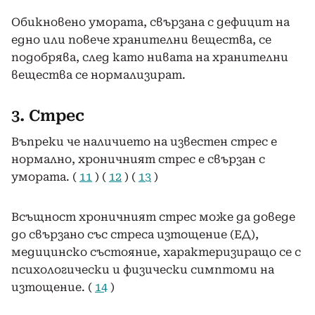
Обикновено умората, свързана с дефицит на
едно или повече хранителни вещества, се
подобрява, след като нивата на хранителни
вещества се нормализират.
3. Стрес
Въпреки че наличието на известен стрес е
нормално, хроничният стрес е свързан с
умората. (
11
) (
12
) (
13
)
Всъщност хроничният стрес може да доведе
до свързано със стреса изтощение (ЕД),
медицинско състояние, характеризиращо се с
психологически и физически симптоми на
изтощение. (
14
)