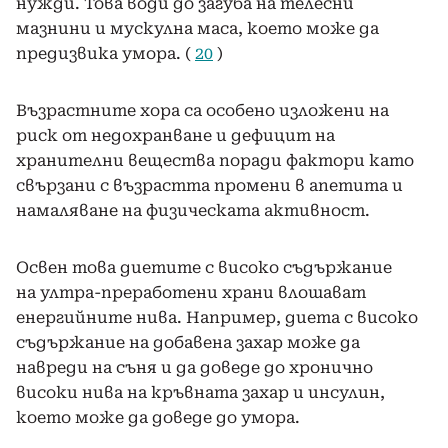
нужди. Това води до загуба на телесни
мазнини и мускулна маса, което може да
предизвика умора. (
20
)
Възрастните хора са особено изложени на
риск от недохранване и дефицит на
хранителни вещества поради фактори като
свързани с възрастта промени в апетита и
намаляване на физическата активност.
Освен това диетите с високо съдържание
на ултра-преработени храни влошават
енергийните нива. Например, диета с високо
съдържание на добавена захар може да
навреди на съня и да доведе до хронично
високи нива на кръвната захар и инсулин,
което може да доведе до умора.