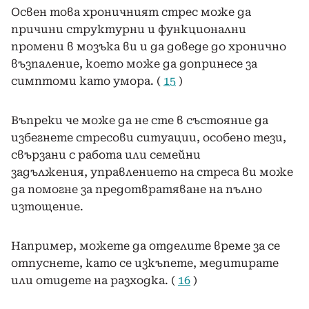
Освен това хроничният стрес може да
причини структурни и функционални
промени в мозъка ви и да доведе до хронично
възпаление, което може да допринесе за
симптоми като умора. (
15
)
Въпреки че може да не сте в състояние да
избегнете стресови ситуации, особено тези,
свързани с работа или семейни
задължения, управлението на стреса ви може
да помогне за предотвратяване на пълно
изтощение.
Например, можете да отделите време за се
отпуснете, като се изкъпете, медитирате
или отидете на разходка. (
16
)