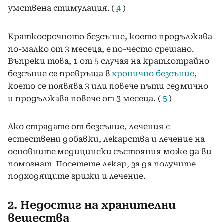
умствена стимулация. (
4
)
Краткосрочното безсъние, което продължава
по-малко от 3 месеца, е по-често срещано.
Въпреки това, 1 от 5 случая на краткотрайно
безсъние се превръща в
хронично безсъние
,
което се появява 3 или повече пъти седмично
и продължава повече от 3 месеца. (
5
)
Ако страдате от безсъние, лечения с
естествени добавки, лекарства и лечение на
основните медицински състояния може да ви
помогнат. Посетете лекар, за да получите
подходящите грижи и лечение.
2. Недостиг на хранителни
вещества