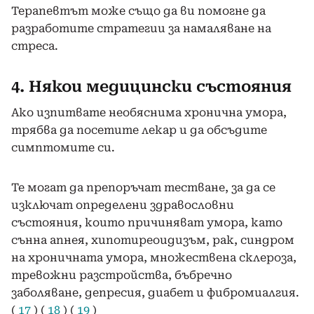
Терапевтът може също да ви помогне да
разработите стратегии за намаляване на
стреса.
4. Някои медицински състояния
Ако изпитвате необяснима хронична умора,
трябва да посетите лекар и да обсъдите
симптомите си.
Те могат да препоръчат тестване, за да се
изключат определени здравословни
състояния, които причиняват умора, като
сънна апнея, хипотиреоидизъм, рак, синдром
на хроничната умора, множествена склероза,
тревожни разстройства, бъбречно
заболяване, депресия, диабет и фибромиалгия.
(
17
) (
18
) (
19
)