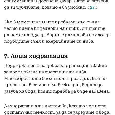
стимуланти и добавена захар. Затова трябва
да ги избягвате, когато е възможно. (
27
)
Ако в момента имате проблеми със съня и
често пиете кофеинови напитки, опитайте
да намалите, за да видите дали това помага да
подобрите съня и енергийните си нива.
7. Лоша хидратация
Поддържането на добра хидратация е важно
за поддържане на енергийните нива.
Многобройните биохимични реакции, които
протичат в тялото ви всеки ден, водят до
загуба на вода, която трябва да бъде набавена.
Дехидратацията настъпва, когато не пиете
достатъчно течност, за да се заредите с вода,