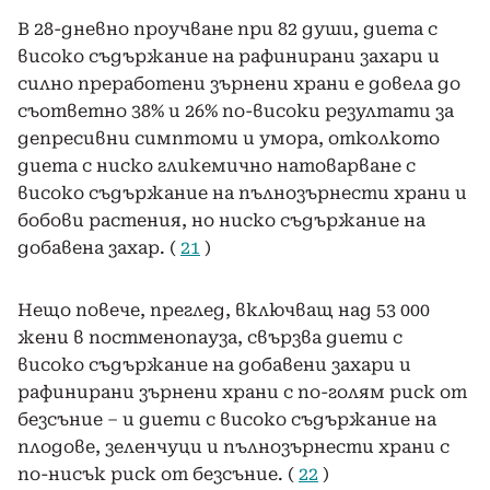
В 28-дневно проучване при 82 души, диета с
високо съдържание на рафинирани захари и
силно преработени зърнени храни е довела до
съответно 38% и 26% по-високи резултати за
депресивни симптоми и умора, отколкото
диета с ниско гликемично натоварване с
високо съдържание на пълнозърнести храни и
бобови растения, но ниско съдържание на
добавена захар. (
21
)
Нещо повече, преглед, включващ над 53 000
жени в постменопауза, свързва диети с
високо съдържание на добавени захари и
рафинирани зърнени храни с по-голям риск от
безсъние – и диети с високо съдържание на
плодове, зеленчуци и пълнозърнести храни с
по-нисък риск от безсъние. (
22
)