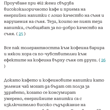
Проучване при 462 жени свързва
висококалоричното кафе и приема на
енергийни напитки с лошо качество на съня и
нарушения на съня. Тези, които не пият тези
напитки, съобщават за по-добро качество на
съня. (
25
)
Все пак толерантността към кофеина варира
и някои хора са по-чувствителни към
ефектите на кофеина върху съня от други. (
26
)
Докато кафето и кофеиновите напитки като
зеления чай могат да бъдат от полза за
здравето, когато се консумират
умерено, енергийните напитки са с
изключително високо съдържание на