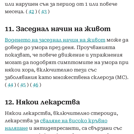
или нарушен сън за период от 1 или повече
месеца. (
42
) (
43
)
11. Заседнал начин на живот
Воденето на заседнал начин на живот
може да
доведе до умора през деня. Проучванията
показват, че повече движение и упражнения
могат да подобрят симптомите на умора при
някои хора, включително тези със
заболявания като множествена склероза (МС).
(
44
) (
45
) (
46
)
12. Някои лекарства
Някои лекарства, включително стероиди,
лекарства за
сваляне на високо кръвно
налягане
и антидепресанти, са свързани със