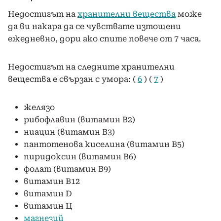
Недостигът на
хранителни вещества
може
да ви накара да се чувствате изтощени
ежедневно, дори ако спите повече от 7 часа.
Недостигът на следните хранителни
вещества е свързан с умора: (
6
) (
7
)
желязо
рибофлавин (витамин B2)
ниацин (витамин B3)
пантотенова киселина (витамин B5)
пиридоксин (витамин B6)
фолат (витамин B9)
витамин B12
витамин D
витамин Ц
магнезий