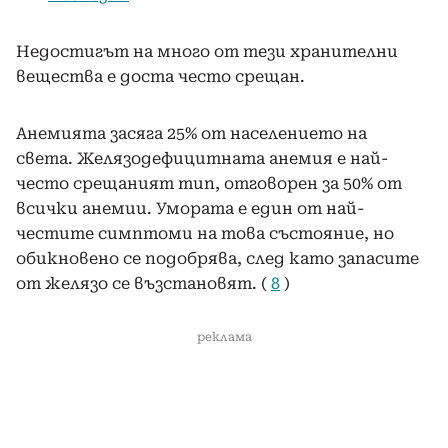
Недостигът на много от тези хранителни
вещества е доста често срещан.
Анемията засяга 25% от населението на
света. Желязодефицитната анемия е най-
често срещаният тип, отговорен за 50% от
всички анемии. Умората е един от най-
честите симптоми на това състояние, но
обикновено се подобрява, след като запасите
от желязо се възстановят. (
8
)
реклама