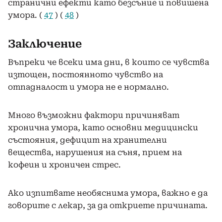
странични ефекти като безсъние и повишена
умора. (
47
) (
48
)
Заключение
Въпреки че всеки има дни, в които се чувства
изтощен, постоянното чувство на
отпадналост и умора не е нормално.
Много възможни фактори причиняват
хронична умора, като основни медицински
състояния, дефицит на хранителни
вещества, нарушения на съня, прием на
кофеин и хроничен стрес.
Ако изпитвате необяснима умора, важно е да
говорите с лекар, за да откриете причината.