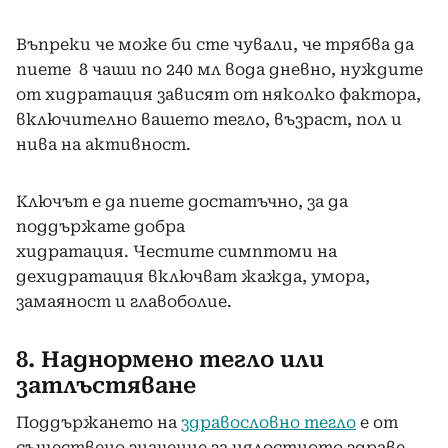
Въпреки че може би сте чували, че трябва да
пиете 8 чаши по 240 мл вода дневно, нуждите
от хидратация зависят от няколко фактора,
включително вашето тегло, възраст, пол и
нива на активност.
Ключът е да пиете достатъчно, за да
поддържате добра
хидратация. Честите симптоми на
дехидратация включват жажда, умора,
замаяност и главоболие.
8. Наднормено тегло или
затлъстяване
Поддържането на
здравословно тегло
е от
съществено значение за цялостното здраве.