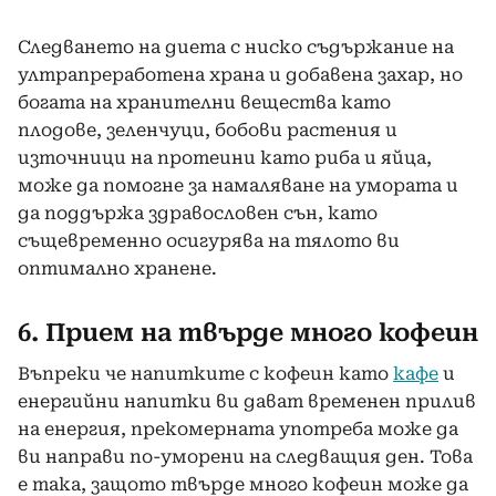
Следването на диета с ниско съдържание на
ултрапреработена храна и добавена захар, но
богата на хранителни вещества като
плодове, зеленчуци, бобови растения и
източници на протеини като риба и яйца,
може да помогне за намаляване на умората и
да поддържа здравословен сън, като
същевременно осигурява на тялото ви
оптимално хранене.
6. Прием на твърде много кофеин
Въпреки че напитките с кофеин като
кафе
и
енергийни напитки ви дават временен прилив
на енергия, прекомерната употреба може да
ви направи по-уморени на следващия ден. Това
е така, защото твърде много кофеин може да