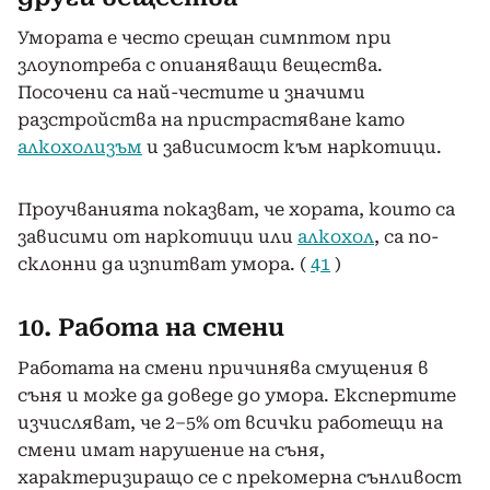
Умората е често срещан симптом при
злоупотреба с опианяващи вещества.
Посочени са най-честите и значими
разстройства на пристрастяване като
алкохолизъм
и зависимост към наркотици.
Проучванията показват, че хората, които са
зависими от наркотици или
алкохол
, са по-
склонни да изпитват умора. (
41
)
10. Работа на смени
Работата на смени причинява смущения в
съня и може да доведе до умора. Експертите
изчисляват, че 2–5% от всички работещи на
смени имат нарушение на съня,
характеризиращо се с прекомерна сънливост