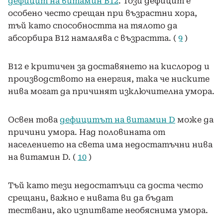
дефицит на витамин В12
. Този дефицит е
особено често срещан при възрастни хора,
тъй като способността на тялото да
абсорбира В12 намалява с възрастта. (
9
)
B12 е критичен за доставянето на кислород и
производството на енергия, така че ниските
нива могат да причинят изключителна умора.
Освен това
дефицитът на витамин D
може да
причини умора. Над половината от
населението на света има недостатъчни нива
на витамин D. (
10
)
Тъй като тези недостатъци са доста често
срещани, важно е нивата ви да бъдат
тествани, ако изпитвате необяснима умора.