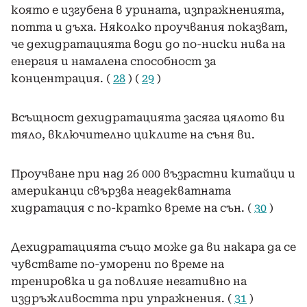
която е изгубена в урината, изпражненията,
потта и дъха. Няколко проучвания показват,
че дехидратацията води до по-ниски нива на
енергия и намалена способност за
концентрация. (
28
) (
29
)
Всъщност дехидратацията засяга цялото ви
тяло, включително циклите на съня ви.
Проучване при над 26 000 възрастни китайци и
американци свързва неадекватната
хидратация с по-кратко време на сън. (
30
)
Дехидратацията също може да ви накара да се
чувствате по-уморени по време на
тренировка и да повлияе негативно на
издръжливостта при упражнения. (
31
)