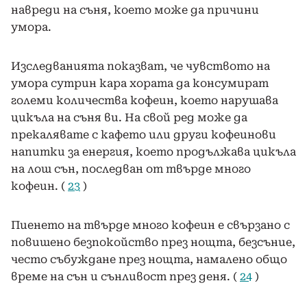
навреди на съня, което може да причини
умора.
Изследванията показват, че чувството на
умора сутрин кара хората да консумират
големи количества кофеин, което нарушава
цикъла на съня ви. На свой ред може да
прекалявате с кафето или други кофеинови
напитки за енергия, което продължава цикъла
на лош сън, последван от твърде много
кофеин. (
23
)
Пиенето на твърде много кофеин е свързано с
повишено безпокойство през нощта, безсъние,
често събуждане през нощта, намалено общо
време на сън и сънливост през деня. (
24
)