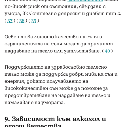
по-висок риск от състояния, свързани с
умора, включително депресия и диабет тип 2.
(
37
) (
38
) (
39
)
Освен това лошото качество на съня и
ограниченията на съня могат да причинят
наддаване на тегло или затлъстяване. (
40
)
Поддържането на здравословно телесно
тегло може да поддържа добри нива на сън и
енергия, докато получаването на
висококачествен сън може да помогне за
предотвратяване на наддаване на тегло и
намаляване на умората.
9. Зависимост към алкохол и
други вещества