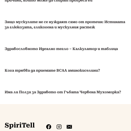
причини, които може да спират прогреса ви
Защо мускулите не се нуждаят само от протеин: Истината
за глюкозата, гликогена и мускулния растеж
Здравословното Идеално тегло – Калкулатор и таблица
Кога трябва да приемате BCAA аминокиселини?
Има ли Ползи за Здравето от Гъбата Червена Мухоморка?
SpiriTell