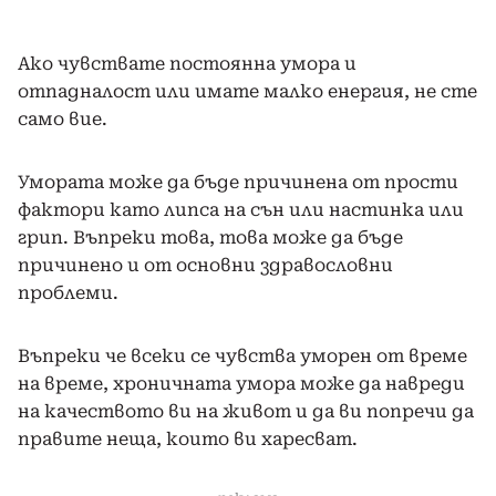
Ако чувствате постоянна умора и
отпадналост или имате малко енергия, не сте
само вие.
Умората може да бъде причинена от прости
фактори като липса на сън или настинка или
грип. Въпреки това, това може да бъде
причинено и от основни здравословни
проблеми.
Въпреки че всеки се чувства уморен от време
на време, хроничната умора може да навреди
на качеството ви на живот и да ви попречи да
правите неща, които ви харесват.