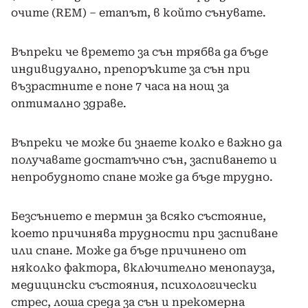
очите (REM) – етапът, в който сънувате.
Въпреки че времето за сън трябва да бъде
индивидуално, препоръките за сън при
възрастните е поне 7 часа на нощ за
оптимално здраве.
Въпреки че може би знаете колко е важно да
получавате достатъчно сън, заспиването и
непробудното спане може да бъде трудно.
Безсънието е термин за всяко състояние,
което причинява трудности при заспиване
или спане. Може да бъде причинено от
няколко фактора, включително менопауза,
медицински състояния, психологически
стрес, лоша среда за сън и прекомерна