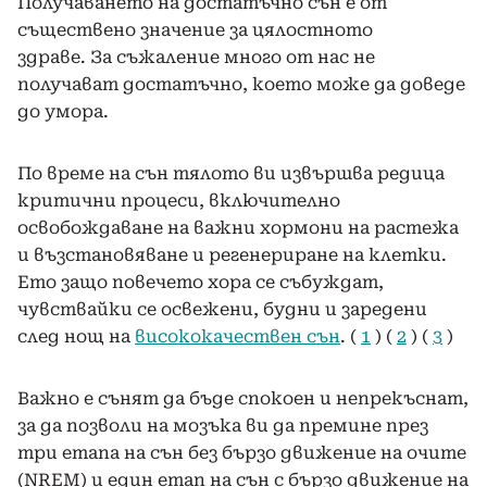
Получаването на достатъчно сън е от
съществено значение за цялостното
здраве. За съжаление много от нас не
получават достатъчно, което може да доведе
до умора.
По време на сън тялото ви извършва редица
критични процеси, включително
освобождаване на важни хормони на растежа
и възстановяване и регенериране на клетки.
Ето защо повечето хора се събуждат,
чувствайки се освежени, будни и заредени
след нощ на
висококачествен сън
. (
1
) (
2
) (
3
)
Важно е сънят да бъде спокоен и непрекъснат,
за да позволи на мозъка ви да премине през
три етапа на сън без бързо движение на очите
(NREM) и един етап на сън с бързо движение на