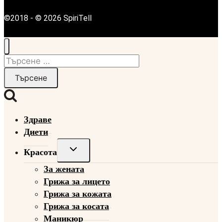
©2018 - © 2026 SpiriTell
Търсене
за:
Здраве
Диети
Toggle
Красота
child
За жената
menu
Грижа за лицето
Грижа за кожата
Грижа за косата
Маникюр