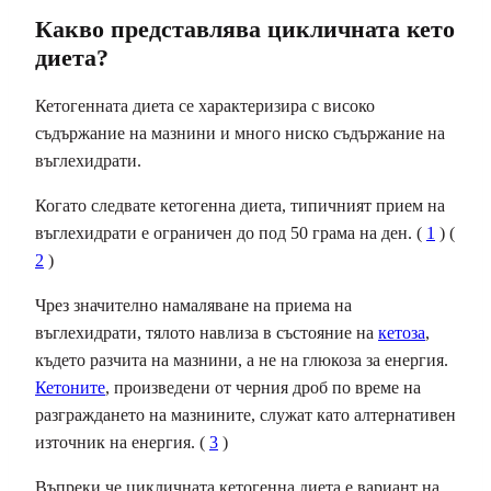
Какво представлява цикличната кето
диета?
Кетогенната диета се характеризира с високо
съдържание на мазнини и много ниско съдържание на
въглехидрати.
Когато следвате кетогенна диета, типичният прием на
въглехидрати е ограничен до под 50 грама на ден. (
1
) (
2
)
Чрез значително намаляване на приема на
въглехидрати, тялото навлиза в състояние на
кетоза
,
където разчита на мазнини, а не на глюкоза за енергия.
Кетоните
, произведени от черния дроб по време на
разграждането на мазнините, служат като алтернативен
източник на енергия. (
3
)
Въпреки че цикличната кетогенна диета е вариант на