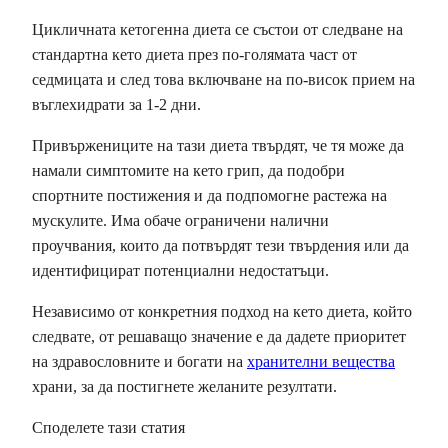
Цикличната кетогенна диета се състои от следване на
стандартна кето диета през по-голямата част от
седмицата и след това включване на по-висок прием на
въглехидрати за 1-2 дни.
Привържениците на тази диета твърдят, че тя може да
намали симптомите на кето грип, да подобри
спортните постижения и да подпомогне растежа на
мускулите. Има обаче ограничени налични
проучвания, които да потвърдят тези твърдения или да
идентифицират потенциални недостатъци.
Независимо от конкретния подход на кето диета, който
следвате, от решаващо значение е да дадете приоритет
на здравословните и богати на
хранителни вещества
храни, за да постигнете желаните резултати.
Споделете тази статия