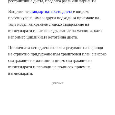
рестриктивна диета, предлага различни варианти.
Въпреки че
стандартната кето диета
е широко
практикувана, има и други подходи за приемане на
този модел на хранене с ниско съдържание на
въглехидрати и високо съдържание на мазнини, като
например цикличната кетогенна диета.
Цикличната кето диета включва редуване на периоди
на стриктно придържане към хранителен план с високо
съдържание на мазнини и ниско съдържание на
въглехидрати и периоди на по-висок прием на
въглехидрати.
реклама