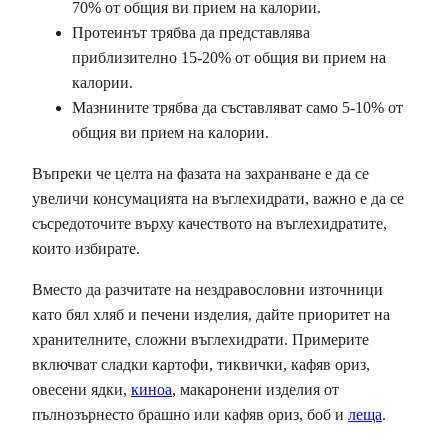
70% от общия ви прием на калории.
Протеинът трябва да представлява
приблизително 15-20% от общия ви прием на
калории.
Мазнините трябва да съставляват само 5-10% от
общия ви прием на калории.
Въпреки че целта на фазата на захранване е да се
увеличи консумацията на въглехидрати, важно е да се
съсредоточите върху качеството на въглехидратите,
които избирате.
Вместо да разчитате на нездравословни източници
като бял хляб и печени изделия, дайте приоритет на
хранителните, сложни въглехидрати. Примерите
включват сладки картофи, тиквички, кафяв ориз,
овесени ядки,
киноа
, макаронени изделия от
пълнозърнесто брашно или кафяв ориз, боб и
леща
.