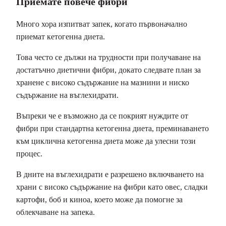
Приемате повече фибри
Много хора изпитват запек, когато първоначално
приемат кетогенна диета.
Това често се дължи на трудности при получаване на
достатъчно диетични фибри, докато следвате план за
хранене с високо съдържание на мазнини и ниско
съдържание на въглехидрати.
Въпреки че е възможно да се покрият нуждите от
фибри при стандартна кетогенна диета, преминаването
към циклична кетогенна диета може да улесни този
процес.
В дните на въглехидрати е разрешено включването на
храни с високо съдържание на фибри като овес, сладки
картофи, боб и киноа, което може да помогне за
облекчаване на запека.