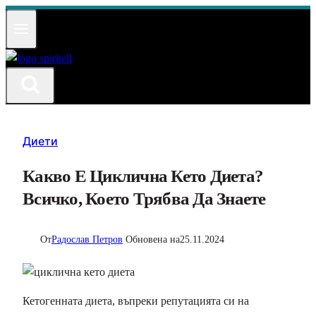
Към
съдържанието
Диети
Какво Е Циклична Кето Диета?
Всичко, Което Трябва Да Знаете
От
Радослав Петров
Обновена на
25.11.2024
Кетогенната диета, въпреки репутацията си на