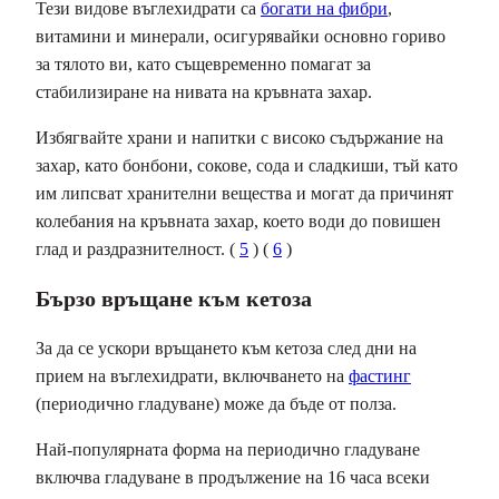
Тези видове въглехидрати са
богати на фибри
,
витамини и минерали, осигурявайки основно гориво
за тялото ви, като същевременно помагат за
стабилизиране на нивата на кръвната захар.
Избягвайте храни и напитки с високо съдържание на
захар, като бонбони, сокове, сода и сладкиши, тъй като
им липсват хранителни вещества и могат да причинят
колебания на кръвната захар, което води до повишен
глад и раздразнителност. (
5
) (
6
)
Бързо връщане към кетоза
За да се ускори връщането към кетоза след дни на
прием на въглехидрати, включването на
фастинг
(периодично гладуване) може да бъде от полза.
Най-популярната форма на периодично гладуване
включва гладуване в продължение на 16 часа всеки