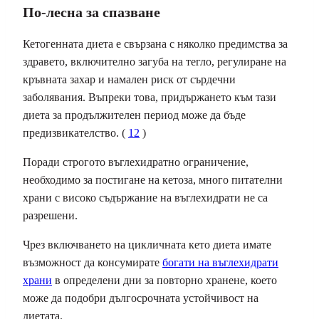
По-лесна за спазване
Кетогенната диета е свързана с няколко предимства за
здравето, включително загуба на тегло, регулиране на
кръвната захар и намален риск от сърдечни
заболявания. Въпреки това, придържането към тази
диета за продължителен период може да бъде
предизвикателство. (
12
)
Поради строгото въглехидратно ограничение,
необходимо за постигане на кетоза, много питателни
храни с високо съдържание на въглехидрати не са
разрешени.
Чрез включването на цикличната кето диета имате
възможност да консумирате
богати на въглехидрати
храни
в определени дни за повторно хранене, което
може да подобри дългосрочната устойчивост на
диетата.