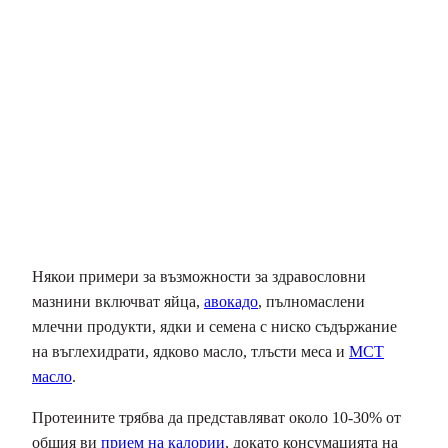
Някои примери за възможности за здравословни
мазнини включват яйца,
авокадо
, пълномаслени
млечни продукти, ядки и семена с ниско съдържание
на въглехидрати, ядково масло, тлъсти меса и
MCT
масло
.
Протеините трябва да представляват около 10-30% от
общия ви
прием на калории
, докато консумацията на