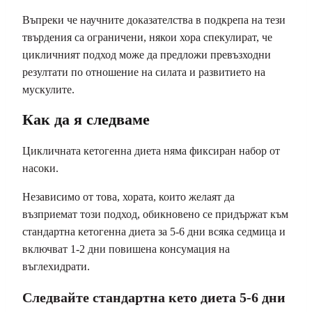
Въпреки че научните доказателства в подкрепа на тези
твърдения са ограничени, някои хора спекулират, че
цикличният подход може да предложи превъзходни
резултати по отношение на силата и развитието на
мускулите.
Как да я следваме
Цикличната кетогенна диета няма фиксиран набор от
насоки.
Независимо от това, хората, които желаят да
възприемат този подход, обикновено се придържат към
стандартна кетогенна диета за 5-6 дни всяка седмица и
включват 1-2 дни повишена консумация на
въглехидрати.
Следвайте стандартна кето диета 5-6 дни