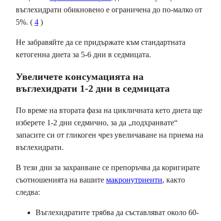
въглехидрати обикновено е ограничена до по-малко от
5%. (
4
)
Не забравяйте да се придържате към стандартната
кетогенна диета за 5-6 дни в седмицата.
Увеличете консумацията на
въглехидрати 1-2 дни в седмицата
По време на втората фаза на цикличната кето диета ще
изберете 1-2 дни седмично, за да „подхранвате“
запасите си от гликоген чрез увеличаване на приема на
въглехидрати.
В тези дни за захранване се препоръчва да коригирате
съотношенията на вашите
макронутриенти
, както
следва:
Въглехидратите трябва да съставляват около 60-