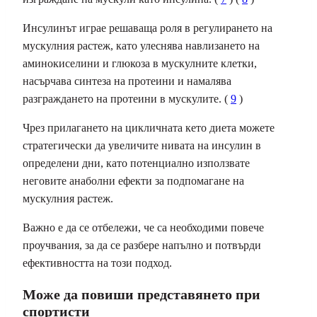
Инсулинът играе решаваща роля в регулирането на
мускулния растеж, като улеснява навлизането на
аминокиселини и глюкоза в мускулните клетки,
насърчава синтеза на протеини и намалява
разграждането на протеини в мускулите. (
9
)
Чрез прилагането на цикличната кето диета можете
стратегически да увеличите нивата на инсулин в
определени дни, като потенциално използвате
неговите анаболни ефекти за подпомагане на
мускулния растеж.
Важно е да се отбележи, че са необходими повече
проучвания, за да се разбере напълно и потвърди
ефективността на този подход.
Може да повиши представянето при
спортисти