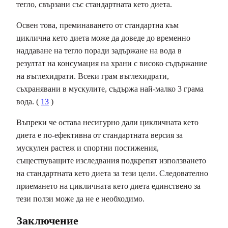
тегло, свързани със стандартната кето диета.
Освен това, преминаването от стандартна към
циклична кето диета може да доведе до временно
наддаване на тегло поради задържане на вода в
резултат на консумация на храни с високо съдържание
на въглехидрати. Всеки грам въглехидрати,
съхранявани в мускулите, съдържа най-малко 3 грама
вода. (
13
)
Въпреки че остава несигурно дали цикличната кето
диета е по-ефективна от стандартната версия за
мускулен растеж и спортни постижения,
съществуващите изследвания подкрепят използването
на стандартната кето диета за тези цели. Следователно
приемането на цикличната кето диета единствено за
тези ползи може да не е необходимо.
Заключение