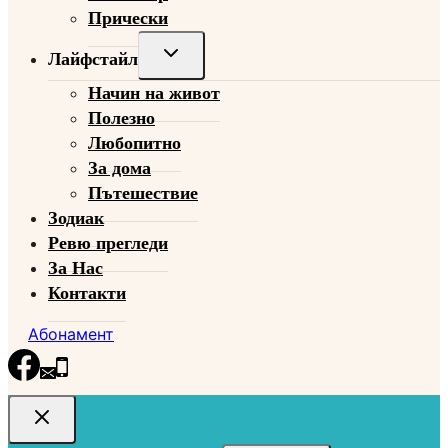
Прически
Toggle
Лайфстайл
child
Начин на живот
menu
Полезно
Любопитно
За дома
Пътешествие
Зодиак
Ревю прегледи
За Нас
Контакти
Абонамент