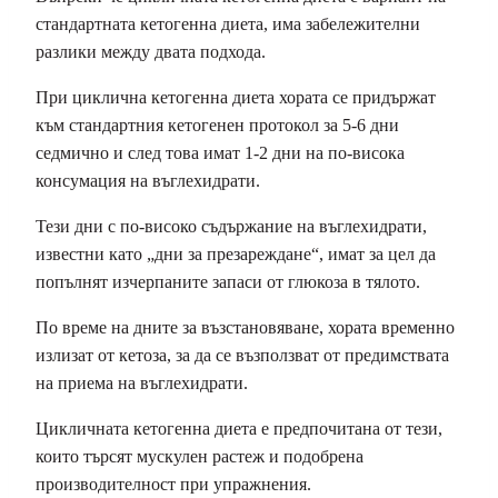
стандартната кетогенна диета, има забележителни
разлики между двата подхода.
При циклична кетогенна диета хората се придържат
към стандартния кетогенен протокол за 5-6 дни
седмично и след това имат 1-2 дни на по-висока
консумация на въглехидрати.
Тези дни с по-високо съдържание на въглехидрати,
известни като „дни за презареждане“, имат за цел да
попълнят изчерпаните запаси от глюкоза в тялото.
По време на дните за възстановяване, хората временно
излизат от кетоза, за да се възползват от предимствата
на приема на въглехидрати.
Цикличната кетогенна диета е предпочитана от тези,
които търсят мускулен растеж и подобрена
производителност при упражнения.