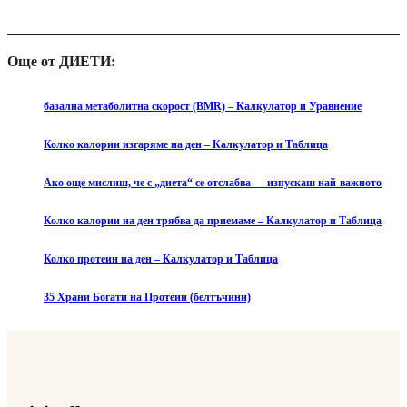
Още от ДИЕТИ:
базална метаболитна скорост (BMR) – Калкулатор и Уравнение
Колко калории изгаряме на ден – Калкулатор и Таблица
Ако още мислиш, че с „диета“ се отслабва — изпускаш най-важното
Колко калории на ден трябва да приемаме – Калкулатор и Таблица
Колко протеин на ден – Калкулатор и Таблица
35 Храни Богати на Протеин (белтъчини)