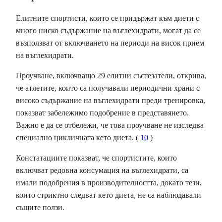
Елитните спортисти, които се придържат към диети с
много ниско съдържание на въглехидрати, могат да се
възползват от включването на периоди на висок прием
на въглехидрати.
Проучване, включващо 29 елитни състезатели, открива,
че атлетите, които са получавали периодични храни с
високо съдържание на въглехидрати преди тренировка,
показват забележимо подобрение в представянето.
Важно е да се отбележи, че това проучване не изследва
специално цикличната кето диета. (
10
)
Констатациите показват, че спортистите, които
включват редовна консумация на въглехидрати, са
имали подобрения в производителността, докато тези,
които стриктно следват кето диета, не са наблюдавали
същите ползи.