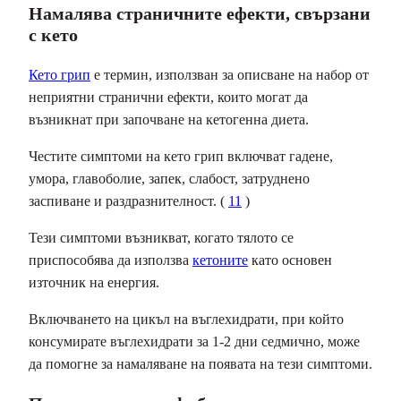
Намалява страничните ефекти, свързани
с кето
Кето грип
е термин, използван за описване на набор от
неприятни странични ефекти, които могат да
възникнат при започване на кетогенна диета.
Честите симптоми на кето грип включват гадене,
умора, главоболие, запек, слабост, затруднено
заспиване и раздразнителност. (
11
)
Тези симптоми възникват, когато тялото се
приспособява да използва
кетоните
като основен
източник на енергия.
Включването на цикъл на въглехидрати, при който
консумирате въглехидрати за 1-2 дни седмично, може
да помогне за намаляване на появата на тези симптоми.