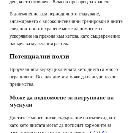
ден, което позволява 8-часов прозорец за хранене.
В допълнение към периодичното гладуване,
ангажирането с високоинтензивни тренировки в дните
след повторното хранене може да помогне за
ускоряване на прехода към кетоза, като същевременно
насърчава мускулния растеж.
Потенциални ползи
Проучванията върху цикличната кето диета са много
ограничени. Все пак диетата може да осигури някои
предимства.
Може да подпомогне за натрупване на
мускули
Диетите с много ниско съдържание на въглехидрати
като кето диетата могат да потиснат хормоните за
изграждане на мускули като инсулина. (
7
) (
8
)