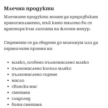
Млечни продукти
Млечните продукти могат да предизвикат
храносмилането, тъй като тялото ви се
адаптира към липсата на жлъчен мехур.
Стремете се да сведете до минимум или да
ограничите приема на:
мляко, особено пълномаслено мляко
пълномаслено кисело мляко
пълномаслено сирене
масло
свинска мас
сметана
сладолед
бита сметана