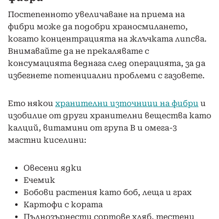
Постепенното увеличаване на приема на
фибри може да подобри храносмилането,
когато концентрацията на жлъчката липсва.
Внимавайте да не прекалявате с
консумацията веднага след операцията, за да
избегнете потенциални проблеми с газовете.
Ето някои
хранителни източници на фибри
и
изобилие от други хранителни вещества като
калций, витамини от група В и омега-3
мастни киселини:
Овесени ядки
Ечемик
Бобови растения като боб, леща и грах
Картофи с кората
Пълнозърнести сортове хляб, тестени