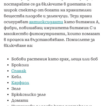
постарайте се да включите в диетата си
широк спектър от богати на хранителни
вещества плодове и зеленчуци. Тези храни
осигуряват
антиоксиданти
като витамин А,
фибри, повишаващ имунитета витамин С и
множество фитонутриенти, които помагат
в процеса на възстановяване. Помислете за
включване на:
Бобови растения като грах, леща или боб
Броколи
Спанак
Кейл
Карфиол
Зеле
Брюкселско зеле
Домати