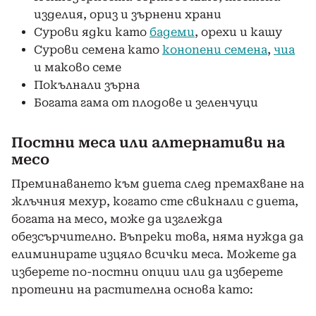
изделия, ориз и зърнени храни
Сурови ядки като
бадеми
, орехи и кашу
Сурови семена като
конопени семена
,
чиа
и маково семе
Покълнали зърна
Богата гама от плодове и зеленчуци
Постни меса или алтернативи на
месо
Преминаването към диета след премахване на
жлъчния мехур, когато сте свикнали с диета,
богата на месо, може да изглежда
обезсърчително. Въпреки това, няма нужда да
елиминирате изцяло всички меса. Можете да
изберете по-постни опции или да изберете
протеини на растителна основа като: