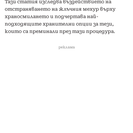
Тази статия изследва въздействието на
отстраняването на жлъчния мехур върху
храносмилането и подчертава най-
подходящите хранителни опции за тези,
които са преминали през тази процедура.
реклама