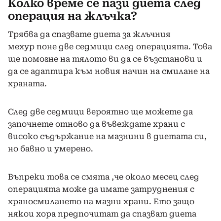
Колко време се пази диета след
операция на жлъчка?
Трябва да спазвате диета за жлъчния
мехур поне две седмици след операцията. Това
ще помогне на тялото ви да се възстанови и
да се адаптира към новия начин на смилане на
храната.
След две седмици вероятно ще можете да
започнете отново да въвеждате храни с
високо съдържание на мазнини в диетата си,
но бавно и умерено.
Въпреки това се смята ,че около месец след
операцията може да имате затруднения с
храносмилането на мазни храни. Ето защо
някои хора предпочитат да спазват диета