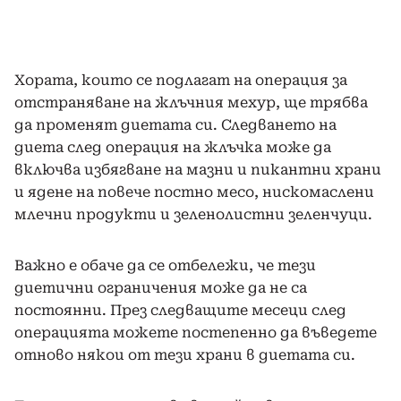
Хората, които се подлагат на операция за
отстраняване на жлъчния мехур, ще трябва
да променят диетата си. Следването на
диета след операция на жлъчка може да
включва избягване на мазни и пикантни храни
и ядене на повече постно месо, нискомаслени
млечни продукти и зеленолистни зеленчуци.
Важно е обаче да се отбележи, че тези
диетични ограничения може да не са
постоянни. През следващите месеци след
операцията можете постепенно да въведете
отново някои от тези храни в диетата си.