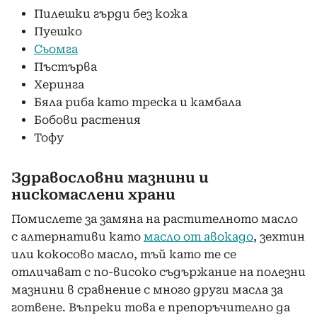
Пилешки гърди без кожа
Пуешко
Сьомга
Пъстърва
Херинга
Бяла риба като треска и камбала
Бобови растения
Тофу
Здравословни мазнини и
нискомаслени храни
Помислете за замяна на растителното масло
с алтернативи като
масло от авокадо
, зехтин
или кокосово масло, тъй като те се
отличават с по-високо съдържание на полезни
мазнини в сравнение с много други масла за
готвене. Въпреки това е препоръчително да