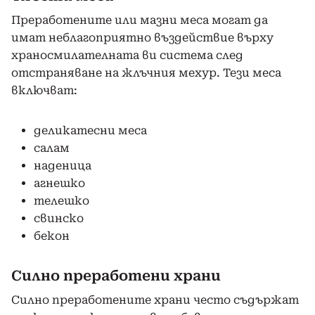
Преработените или мазни меса могат да
имат неблагоприятно въздействие върху
храносмилателната ви система след
отстраняване на жлъчния мехур. Тези меса
включват:
деликатесни меса
салам
наденица
агнешко
телешко
свинско
бекон
Силно преработени храни
Силно преработените храни често съдържат