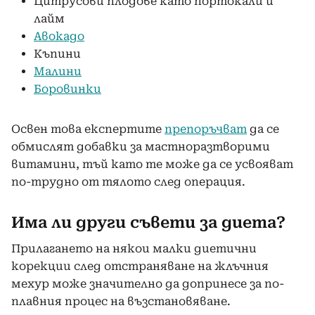
Цитрусови плодове като портокали и
лайм
Авокадо
Къпини
Малини
Боровинки
Освен това експертите
препоръчват
да се
обмислят добавки за мастноразтворими
витамини, тъй като те може да се усвояват
по-трудно от тялото след операция.
Има ли други съвети за диета?
Прилагането на някои малки диетични
корекции след отстраняване на жлъчния
мехур може значително да допринесе за по-
плавния процес на възстановяване.