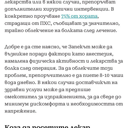
лекарства или в някои случаи, препоръчват
допълнителни хирургични интервенции. В
конкретно проучване
75% от хората
,
страдащи от ПХС, съобщават за значително,
трайно облекчение на болката след лечение.
Добре е да сте наясно, че Запекът може да
възникне поради фактори като анестезия,
намалена физическа активност и лекарства за
болка след операция. За да облекчите този
проблем, препоръчително е да пиете 8-10 чаши
вода дневно. В някои случаи доставчикът на
здравни услуги може да предпише
омекотител за изпражненията, за да сведе до
минимум дискомфорта и необходимостта от
напрежение.
Кога да посетите лекар