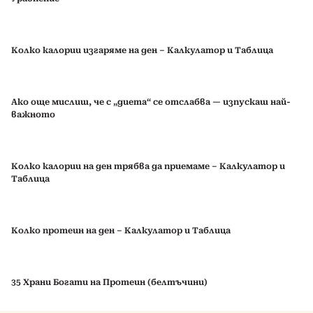
Колко калории изгаряме на ден – Калкулатор и Таблица
Ако още мислиш, че с „диета“ се отслабва — изпускаш най-
важното
Колко калории на ден трябва да приемаме – Калкулатор и
Таблица
Колко протеин на ден – Калкулатор и Таблица
35 Храни Богати на Протеин (белтъчини)