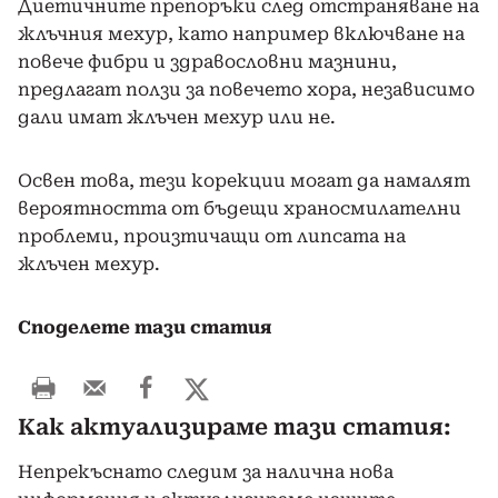
Диетичните препоръки след отстраняване на
жлъчния мехур, като например включване на
повече фибри и здравословни мазнини,
предлагат ползи за повечето хора, независимо
дали имат жлъчен мехур или не.
Освен това, тези корекции могат да намалят
вероятността от бъдещи храносмилателни
проблеми, произтичащи от липсата на
жлъчен мехур.
Споделете тази статия
Как актуализираме тази статия:
Непрекъснато следим за налична нова