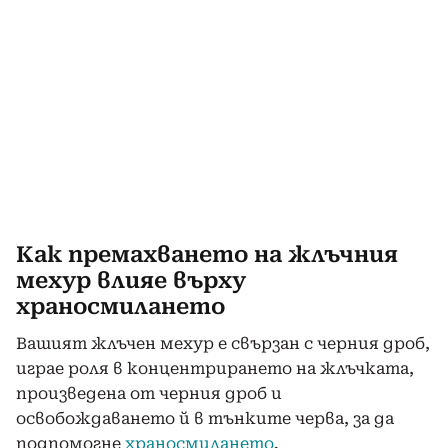
Как премахването на жлъчния
мехур влияе върху
храносмилането
Вашият жлъчен мехур е свързан с черния дроб,
играе роля в концентрирането на жлъчката,
произведена от черния дроб и
освобождаването й в тънките черва, за да
подпомогне
храносмилането
.