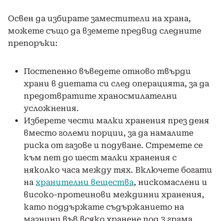
Освен да избирате заместители на храна,
можете също да вземете предвид следните
препоръки:
Постепенно въведете отново твърди
храни в диетата си след операцията, за да
предотвратите храносмилателни
усложнения.
Изберете чести малки хранения през деня
вместо големи порции, за да намалите
риска от газове и подуване. Стремете се
към пет до шест малки хранения с
няколко часа между тях. Включете богати
на
хранителни вещества
, нискомаслени и
високо-протеинови междинни хранения,
като поддържате съдържанието на
мазнини във всяко хранене под 3 грама.