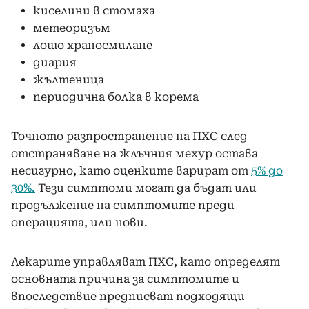
киселини в стомаха
метеоризъм
лошо храносмилане
диария
жълтеница
периодична болка в корема
Точното разпространение на ПХС след
отстраняване на жлъчния мехур остава
несигурно, като оценките варират от
5% до
30%.
Тези симптоми могат да бъдат или
продължение на симптомите преди
операцията, или нови.
Лекарите управляват ПХС, като определят
основната причина за симптомите и
впоследствие предписват подходящи