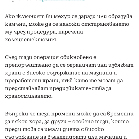
Ако жлъчният ви мехур се зарази или образува
камъни, може да се наложи отстраняването
му чрез процедура, наречена
холецистектомия.
След тази операция обикновено е
препоръчително да се ограничат или избягват
храни с високо съдържание на мазнини и
преработени храни, тъй като те могат да
представляват предизвикателства за
храносмилането.
Въпреки че тези промени може да са временни
за някои хора, за други – особено тези, които
преди това са имали диета с високо
съдържание на въглехидрати или мазнини и