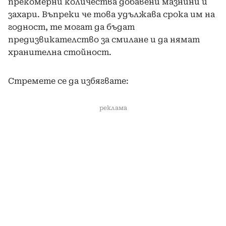
прекомерни количества добавени мазнини и
захари. Въпреки че това удължава срока им на
годност, те могат да бъдат
предизвикателство за смилане и да нямат
хранителна стойност.
Стремете се да избягвате:
реклама