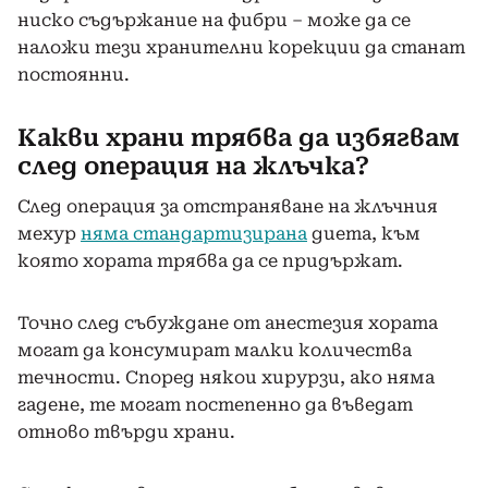
ниско съдържание на фибри – може да се
наложи тези хранителни корекции да станат
постоянни.
Какви храни трябва да избягвам
след операция на жлъчка?
След операция за отстраняване на жлъчния
мехур
няма стандартизирана
диета, към
която хората трябва да се придържат.
Точно след събуждане от анестезия хората
могат да консумират малки количества
течности. Според някои хирурзи, ако няма
гадене, те могат постепенно да въведат
отново твърди храни.