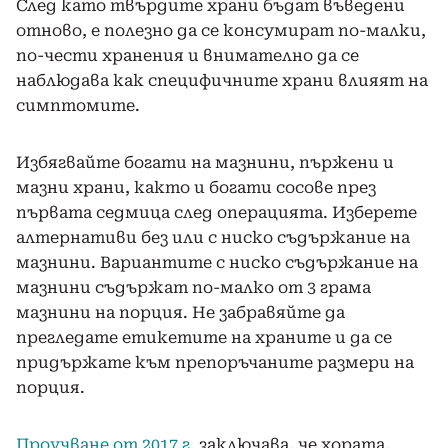
След като твърдите храни бъдат въведени
отново, е полезно да се консумират по-малки,
по-чести хранения и внимателно да се
наблюдава как специфичните храни влияят на
симптомите.
Избягвайте богати на мазнини, пържени и
мазни храни, както и богати сосове през
първата седмица след операцията. Изберете
алтернативи без или с ниско съдържание на
мазнини. Вариантите с ниско съдържание на
мазнини съдържат по-малко от 3 грама
мазнини на порция. Не забравяйте да
прегледате етикетите на храните и да се
придържате към препоръчаните размери на
порция.
Проучване от 2017 г.
заключава, че хората,