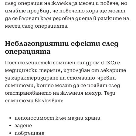
след операция на жлъчка за месец и повече, но
имайте предвид, че повечето хора ще могат
да се върнат към редовна диета в рамките на
месец след операцията.
Неблагоприятни ефекти след
операцията
Постхолецистектомичен синдром (ПХС) е
медицински термин, използван от лекарите
за характеризиране на стомашно-чревни
симптоми, които могат да се появят след
отстраняването на жлъчния мехур. Тези
симптоми включват:
непоносимост към мазни храни
гадене
повръщане