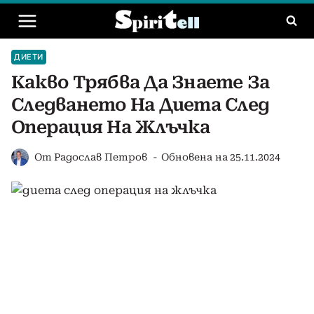
Към
съдържанието
ДИЕТИ
Какво Трябва Да Знаете За
Следването На Диета След
Операция На Жлъчка
От
Радослав Петров
Обновена на
25.11.2024