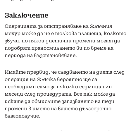
Заключение
Операцията за отстраняване на жлъчния
мехур може да не е толкова плашеща, колкото
звучи, но някои диетични промени могат да
подобрят храносмилането ви по време на
периода на възстановяване.
Имайте предвид, че следването на диета след
операция на жлъчка вероятно ще са
необходими само за няколко седмици или
месеци след процедурата. Все пак може да
искате да обмислите запазването на тези
промени в името на вашето дългосрочно
благополучие.