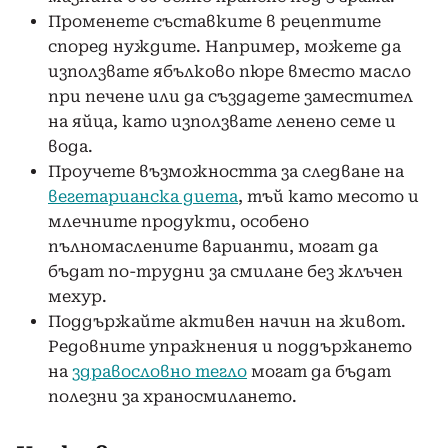
Променете съставките в рецептите
според нуждите. Например, можете да
използвате ябълково пюре вместо масло
при печене или да създадете заместител
на яйца, като използвате ленено семе и
вода.
Проучете възможността за следване на
вегетарианска диета
, тъй като месото и
млечните продукти, особено
пълномаслените варианти, могат да
бъдат по-трудни за смилане без жлъчен
мехур.
Поддържайте активен начин на живот.
Редовните упражнения и поддържането
на
здравословно тегло
могат да бъдат
полезни за храносмилането.