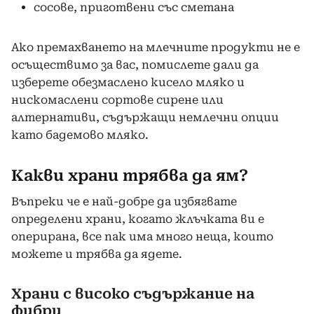
сосове, приготвени със сметана
Ако премахването на млечните продукти не е
осъществимо за вас, помислете дали да
изберете обезмаслено кисело мляко и
нискомаслени сортове сирене или
алтернативи, съдържащи немлечни опции
като бадемово мляко.
Какви храни трябва да ям?
Въпреки че е най-добре да избягвате
определени храни, когато жлъчката ви е
оперирана, все пак има много неща, които
можете и трябва да ядете.
Храни с високо съдържание на
фибри