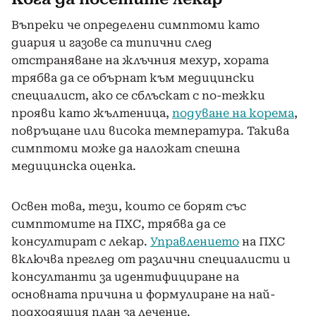
Въпреки че определени симптоми като
диария и газове са типични след
отстраняване на жлъчния мехур, хората
трябва да се обърнат към медицински
специалист, ако се сблъскат с по-тежки
прояви като жълтеница,
подуване на корема
,
повръщане или висока температура. Такива
симптоми може да наложат спешна
медицинска оценка.
Освен това, тези, които се борят със
симптомите на
ПХС
, трябва да се
консултират с лекар.
Управлението
на
ПХС
включва преглед от различни специалисти и
консултанти за идентифициране на
основната причина и формулиране на най-
подходящия план за лечение.