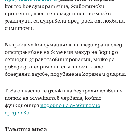
които консумират яйца, животински
протеини, наситени мазнини и по-малко
зеленчуци, са изправени пред риск от поява на
симптоми.
Въпреки че консумацията на тези храни след
отстраняване на жлъчния мехур не води до
сериозни здравословни проблеми, може да
доведе до неприятни симптоми като
болезнени газове, подуване на корема и диария.
Това отчасти се дължи на безпрепятствения
поток на жлъчката в червата, който
функционира
подобно на слабително
средство
.
Тлъсти меса