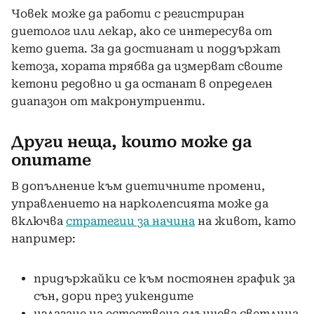
Човек може да работи с регистриран
диетолог или лекар, ако се интересува от
кето диета. За да достигнат и поддържат
кетоза, хората трябва да измерват своите
кетони редовно и да останат в определен
диапазон от макронутриенти.
Други неща, които може да
опитате
В допълнение към диетичните промени,
управлението на нарколепсията може да
включва
стратегии за начина
на живот, като
например:
придържайки се към постоянен график за
сън, дори през уикендите
излагане на естествена слънчева светлина