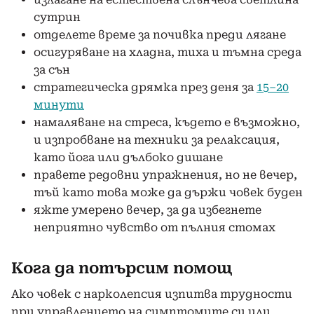
сутрин
отделете време за почивка преди лягане
осигуряване на хладна, тиха и тъмна среда
за сън
стратегическа дрямка през деня за
15–20
минути
намаляване на
стреса
, където е възможно,
и изпробване на техники за релаксация,
като
йога
или дълбоко дишане
правете редовни упражнения, но не вечер,
тъй като това може да държи човек буден
яжте умерено вечер, за да избегнете
неприятно чувство от пълния стомах
Кога да потърсим помощ
Ако човек с нарколепсия изпитва трудности
при управлението на симптомите си или