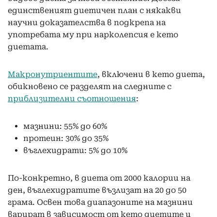
единственият диетичен план с някакви
научни доказателства в подкрепа на
употребата му при нарколепсия е кето
диетата.
Макронутриентите
, включени в кето диета,
обикновено се разделят на следните с
приблизителни съотношения
:
мазнини: 55% до 60%
протеин: 30% до 35%
въглехидрати: 5% до 10%
По-конкретно, в диета от 2000 калории на
ден, въглехидратите възлизат на 20 до 50
грама. Освен това диапазоните на мазнини
варират в зависимост от кето диетите и