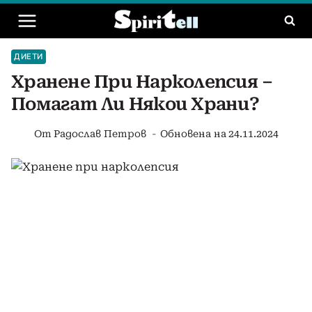
Към
съдържанието
ДИЕТИ
Хранене При Нарколепсия –
Помагат Ли Някои Храни?
От
Радослав Петров
Обновена на
24.11.2024