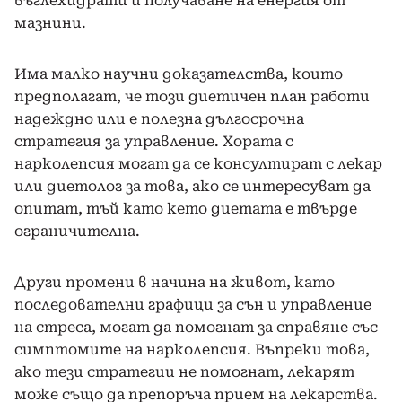
въглехидрати и получаване на енергия от
мазнини.
Има малко научни доказателства, които
предполагат, че този диетичен план работи
надеждно или е полезна дългосрочна
стратегия за управление. Хората с
нарколепсия могат да се консултират с лекар
или диетолог за това, ако се интересуват да
опитат, тъй като кето диетата е твърде
ограничителна.
Други промени в начина на живот, като
последователни графици за сън и управление
на стреса, могат да помогнат за справяне със
симптомите на нарколепсия. Въпреки това,
ако тези стратегии не помогнат, лекарят
може също да препоръча прием на лекарства.