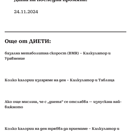
24.11.2024
Още от ДИЕТИ:
базална метаболитна скорост (BMR) – Калкулатор и
Уравнение
Колко калории изгаряме на ден – Калкулатор и Таблица
Ако още мислиш, че с „диета“ се отслабва — изпускаш най-
важното
Колко калории на ден трябва да приемаме – Калкулатор и