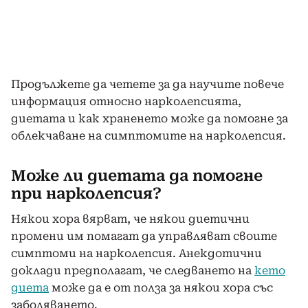
Продължете да четете за да научите повече
информация относно нарколепсията,
диетата и как
храненето
може да помогне за
облекчаване на симптомите на нарколепсия.
Може ли диетата да помогне
при нарколепсия?
Някои хора вярват, че някои диетични
промени им помагат да управляват своите
симптоми на нарколепсия. Анекдотични
доклади предполагат, че следването на
кето
диета
може да е от полза за някои хора със
заболяването.