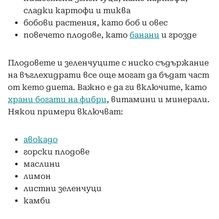
сладки картофи и тиква
бобови растения, като боб и овес
повечето плодове, като
банани
и грозде
Плодовете и зеленчуците с ниско съдържание
на въглехидрати все още могат да бъдат част
от кето диета. Важно е да ги включите, като
храни богати на фибри
,
витамини
и минерали.
Някои примери включват:
авокадо
горски плодове
маслини
лимон
листни зеленчуци
камби