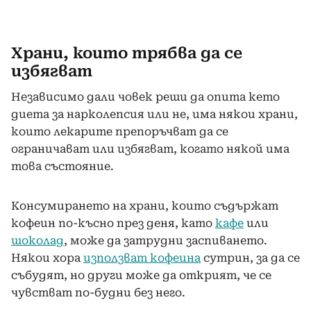
Храни, които трябва да се
избягват
Независимо дали човек реши да опита кето
диета за нарколепсия или не, има някои храни,
които лекарите препоръчват да се
ограничават или избягват, когато някой има
това състояние.
Консумирането на храни, които съдържат
кофеин по-късно през деня, като
кафе
или
шоколад
, може да затрудни заспиването.
Някои хора
използват кофеина
сутрин, за да се
събудят, но други може да открият, че се
чувстват по-будни без него.