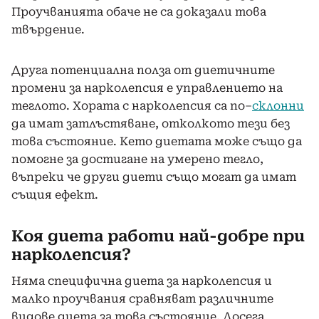
Проучванията обаче не са доказали това
твърдение.
Друга потенциална полза от диетичните
промени за нарколепсия е управлението на
теглото. Хората с нарколепсия са по
–
склонни
да имат затлъстяване, отколкото тези без
това състояние. Кето диетата може също да
помогне за достигане на умерено тегло,
въпреки че други диети също могат да имат
същия ефект.
Коя диета работи най-добре при
нарколепсия?
Няма специфична диета за нарколепсия и
малко проучвания сравняват различните
видове диета за това състояние. Досега