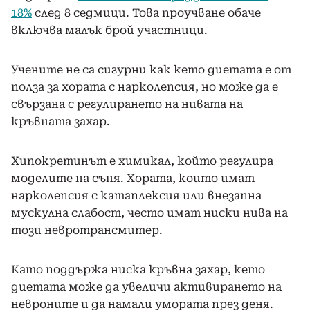
18%
след 8 седмици. Това проучване обаче
включва малък брой участници.
Учените не са сигурни как кето диетата е от
полза за хората с нарколепсия, но може да е
свързана с регулирането на нивата на
кръвната захар.
Хипокретинът е химикал, който регулира
моделите на съня. Хората, които имат
нарколепсия с катаплексия или внезапна
мускулна слабост, често имат ниски нива на
този невротрансмитер.
Като поддържа ниска кръвна захар, кето
диетата може да увеличи активирането на
невроните и да намали
умората
през деня.