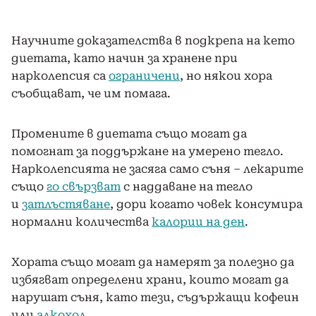
Научните доказателства в подкрепа на кето
диетата, като начин за хранене при
нарколепсия са
ограничени
, но някои хора
съобщават, че им помага.
Промените в диетата също могат да
помогнат за поддържане на умерено тегло.
Нарколепсията не засяга само съня – лекарите
също
го свързват
с наддаване на тегло
и
затлъстяване
, дори когато човек консумира
нормални количества
калории на ден
.
Хората също могат да намерят за полезно да
избягват определени храни, които могат да
нарушат съня, като тези, съдържащи кофеин
или
алкохол
.