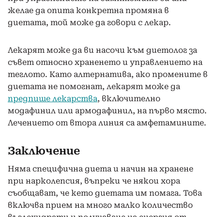
желае да опита конкретна промяна в
диетата, той може да говори с лекар.
Лекарят може да ви насочи към диетолог за
съвет относно храненето и управлението на
теглото. Като алтернатива, ако промените в
диетата не помогнат, лекарят може да
предпише лекарства
, включително
модафинил или армодафинил, на първо място.
Лечението от втора линия са амфетамините.
Заключение
Няма специфична диета и начин на хранене
при нарколепсия, въпреки че някои хора
съобщават, че кето диетата им помага. Това
включва прием на много малко количество