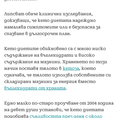
Липсват обаче клинични изследвания,
доказващи, че кето диетата надеждно
намалява симптомите или е безопасна за
спазване в дългосрочен план.
Кето диетите обикновено са с много ниско
съдържание на въглехидрати и високо
съдържание на мазнини. Храненето по този
начин поставя тялото в
кетоза
, което
означава, че тялото използва собствените си
складирани мазнини за енергия вместо
въглехидрати от храната
.
Едно малко по-старо проучване от 2004 година
на девет души установи, че кето диетата
подобрява
сънливостта през деня с около