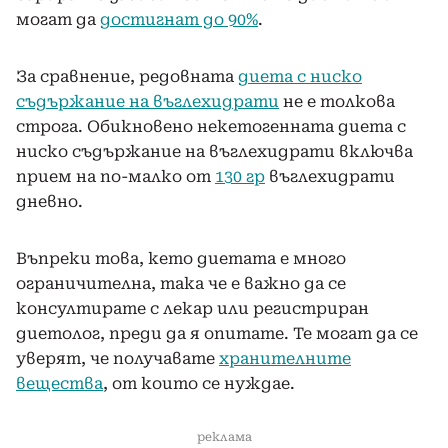
могат да
достигнат до 90%
.
За сравнение, редовната
диета с ниско
съдържание на въглехидрати
не е толкова
строга. Обикновено некетогенната диета с
ниско съдържание на въглехидрати включва
прием на по-малко от
130 гр
въглехидрати
дневно.
Въпреки това, кето диетата е много
ограничителна, така че е важно да се
консултирате с лекар или регистриран
диетолог, преди да я опитате. Те могат да се
уверят, че получавате
хранителните
вещества
, от които се нуждае.
реклама