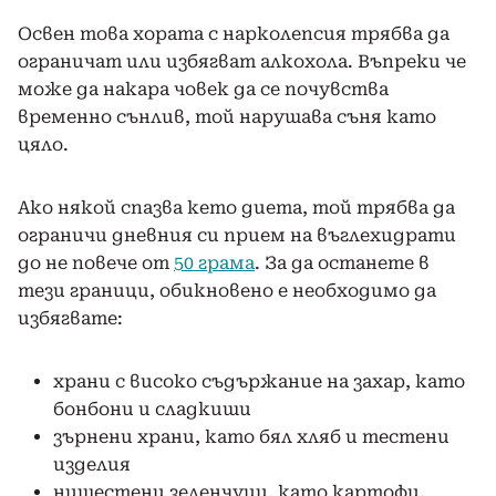
Освен това хората с нарколепсия трябва да
ограничат или избягват алкохола. Въпреки че
може да накара човек да се почувства
временно сънлив, той нарушава съня като
цяло.
Ако някой спазва кето диета, той трябва да
ограничи дневния си прием на въглехидрати
до не повече от
50 грама
. За да останете в
тези граници, обикновено е необходимо да
избягвате:
храни с високо съдържание на захар, като
бонбони и сладкиши
зърнени храни, като бял хляб и тестени
изделия
нишестени зеленчуци, като картофи,