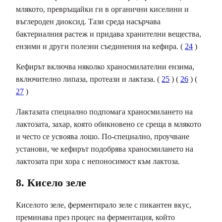
млякото, превръщайки ги в органични киселини и
въглероден диоксид. Тази среда насърчава
бактериалния растеж и придава хранителни вещества,
ензими и други полезни съединения на кефира. (
24
)
Кефирът включва няколко храносмилателни ензима,
включително липаза, протеази и лактаза. (
25
) (
26
) (
27
)
Лактазата специално подпомага храносмилането на
лактозата, захар, която обикновено се среща в млякото
и често се усвоява лошо. По-специално, проучване
установи, че кефирът подобрява храносмилането на
лактозата при хора с непоносимост към лактоза.
8. Кисело зеле
Киселото зеле, ферментирало зеле с пикантен вкус,
преминава през процес на ферментация, който