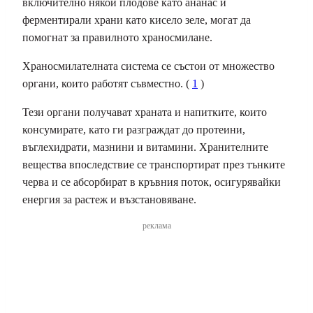
включително някои плодове като ананас и
ферментирали храни като кисело зеле, могат да
помогнат за правилното храносмилане.
Храносмилателната система се състои от множество
органи, които работят съвместно. (
1
)
Тези органи получават храната и напитките, които
консумирате, като ги разграждат до протеини,
въглехидрати, мазнини и витамини. Хранителните
вещества впоследствие се транспортират през тънките
черва и се абсорбират в кръвния поток, осигурявайки
енергия за растеж и възстановяване.
реклама