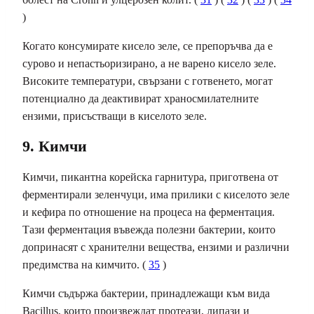
)
Когато консумирате кисело зеле, се препоръчва да е
сурово и непастьоризирано, а не варено кисело зеле.
Високите температури, свързани с готвенето, могат
потенциално да деактивират храносмилателните
ензими, присъстващи в киселото зеле.
9. Кимчи
Кимчи, пикантна корейска гарнитура, приготвена от
ферментирали зеленчуци, има прилики с киселото зеле
и кефира по отношение на процеса на ферментация.
Тази ферментация въвежда полезни бактерии, които
допринасят с хранителни вещества, ензими и различни
предимства на кимчито. (
35
)
Кимчи съдържа бактерии, принадлежащи към вида
Bacillus, които произвеждат протеази, липази и