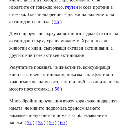
изолатите от говеждо месо,
глутен
и соев протеин в
стомаха. Това подобрение се дължи на наличието на
актинидаин в плода. (
55
)
Друго проучване върху животни изследва ефектите на
актинидаин върху храносмилането. Храни някои
животни с киви, съдържащи активен актинидаин, а
други с киви без активен актинидаин.
Резултатите показват, че животните, консумиращи
киви с активен актинидаин, показват по-ефективно
храносмилане на месото, както и по-бързо движение на
месото през стомаха. (
56
)
Многобройни проучвания върху хора също подкрепят
идеята, че кивито подпомага храносмилането,
намалява подуването и помага за облекчаване на
запека. (
57
) (
58
) (
59
) (
60
)