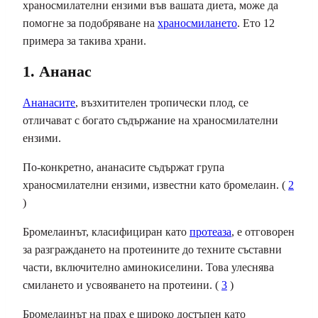
храносмилателни ензими във вашата диета, може да
помогне за подобряване на
храносмилането
. Ето 12
примера за такива храни.
1. Ананас
Ананасите
, възхитителен тропически плод, се
отличават с богато съдържание на храносмилателни
ензими.
По-конкретно, ананасите съдържат група
храносмилателни ензими, известни като бромелаин. (
2
)
Бромелаинът, класифициран като
протеаза
, е отговорен
за разграждането на протеините до техните съставни
части, включително аминокиселини. Това улеснява
смилането и усвояването на протеини. (
3
)
Бромелаинът на прах е широко достъпен като