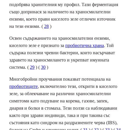
подобрява хранителния му профил. Тази ферментация
също допринася за наличието на храносмилателни
ензими, което прави киселото зеле отличен източник
на тези ензими. (
28
)
Освен съдържанието на храносмилателни ензими,
киселото зеле е признато за
пробиотична храна
. Той
съдържа полезни чревни бактерии, които насърчават
здравето на храносмилането и укрепват имунната
система. (
29
) (
30
)
Многобройни проучвания показват потенциала на
пробиотиците
, включително тези, открити в киселото
зеле, за облекчаване на различни храносмилателни
симптоми като подуване на корема, газове, запек,
диария и болки в стомаха. Тези ползи са наблюдавани
както при здрави индивиди, така и при такива със
състояния като синдром на раздразнените черва (IBS),
болест на Crohn и улцерозен колит. (
31
) (
32
) (
33
) (
34