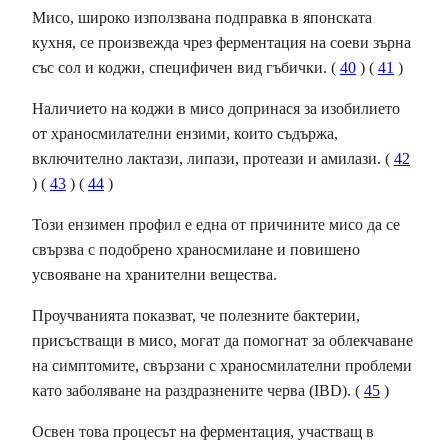
Мисо, широко използвана подправка в японската
кухня, се произвежда чрез ферментация на соеви зърна
със сол и коджи, специфичен вид гъбички. (
40
) (
41
)
Наличието на коджи в мисо допринася за изобилието
от храносмилателни ензими, които съдържа,
включително лактази, липази, протеази и амилази. (
42
) (
43
) (
44
)
Този ензимен профил е една от причините мисо да се
свързва с подобрено храносмилане и повишено
усвояване на хранителни вещества.
Проучванията показват, че полезните бактерии,
присъстващи в мисо, могат да помогнат за облекчаване
на симптомите, свързани с храносмилателни проблеми
като заболяване на раздразнените черва (IBD). (
45
)
Освен това процесът на ферментация, участващ в