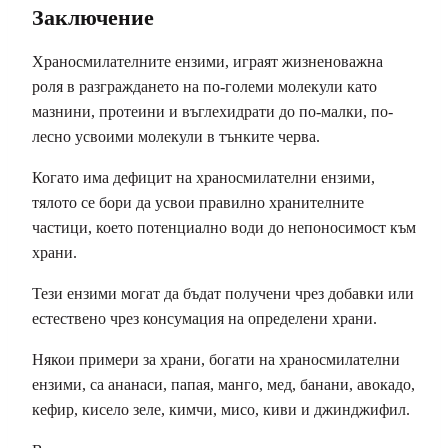
Заключение
Храносмилателните ензими, играят жизненоважна
роля в разграждането на по-големи молекули като
мазнини, протеини и въглехидрати до по-малки, по-
лесно усвоими молекули в тънките черва.
Когато има дефицит на храносмилателни ензими,
тялото се бори да усвои правилно хранителните
частици, което потенциално води до непоносимост към
храни.
Тези ензими могат да бъдат получени чрез добавки или
естествено чрез консумация на определени храни.
Някои примери за храни, богати на храносмилателни
ензими, са ананаси, папая, манго, мед, банани, авокадо,
кефир, кисело зеле, кимчи, мисо, киви и джинджифил.