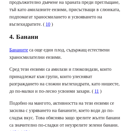
продължително дъвчене на храната преди преглъщане,
тъй като амилазните ензими, присъстващи в слюнката,
подпомагат храносмилането и усвояването на
въглехидратите. (
10
)
4. Банани
Бананите
са още един плод, съдържащ естествени
храносмилателни ензими.
Сред тези ензими са амилази и глюкозидази, които
принадлежат към групи, които улесняват
разграждането на сложни въглехидрати, като нишесте,
до по-малки и по-лесно усвоими захари. (
11
)
Подобно на мангото, активността на тези ензими се
засилва с узряването на бананите, което води до по-
сладък вкус. Това обяснява защо зрелите жълти банани
са значително по-сладки от неузрелите зелени банани.