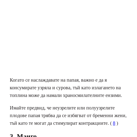
Когато се наслаждавате на папая, важно е да я
консумирате узряла и сурова, тъй като излагането на
топлина може да намали храносмилателните ензими.
Имайте предвид, че неузрелите или полуузрелите
плодове папая трябва да се избягват от бременни жени,
тъй като те могат да стимулират контракциите. (
8
)
3. Манго