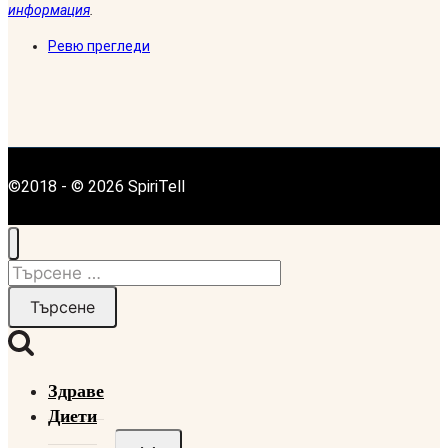
информация
.
Ревю прегледи
©2018 - © 2026 SpiriTell
Търсене
за:
Здраве
Диети