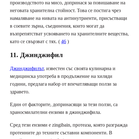
производството на мисо, допринася за повишаване на
неговата хранителна стойност. Това се постига чрез
намаляване на нивата на антинутриенти, присъстващи
в соевите зърна, съединения, които могат да
възпрепятстват усвояването на хранителните вещества,
като се свързват с тях. (
46
)
11. Джинджифил
Джинджифилът
, известен със своята кулинарна и
медицинска употреба в продължение на хиляди
години, предлага набор от впечатляващи ползи за
здравето.
Един от факторите, допринасящи за тези ползи, са
храносмилателни ензими в джинджифила.
Сред тези ензими е zingibain, протеаза, която разгражда
протеините до техните съставни компоненти. В