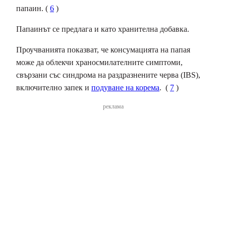
папаин. (
6
)
Папаинът се предлага и като хранителна добавка.
Проучванията показват, че консумацията на папая
може да облекчи храносмилателните симптоми,
свързани със синдрома на раздразнените черва (IBS),
включително запек и
подуване на корема
. (
7
)
реклама