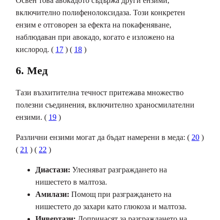
Освен това авокадото съдържа други ензими,
включително полифенолоксидаза. Този конкретен
ензим е отговорен за ефекта на покафеняване,
наблюдаван при авокадо, когато е изложено на
кислород. (
17
) (
18
)
6. Мед
Тази възхитителна течност притежава множество
полезни съединения, включително храносмилателни
ензими. (
19
)
Различни ензими могат да бъдат намерени в меда: (
20
)
(
21
) (
22
)
Диастази:
Улесняват разграждането на
нишестето в малтоза.
Амилази:
Помощ при разграждането на
нишестето до захари като глюкоза и малтоза.
Инвертази:
Допринасят за разграждането на