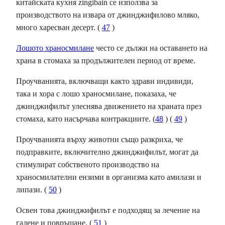
китайската кухня zingibain се използва за
производството на извара от джинджифилово мляко,
много харесван десерт. (
47
)
Лошото храносмилане
често се дължи на оставането на
храна в стомаха за продължителен период от време.
Проучванията, включващи както здрави индивиди,
така и хора с лошо храносмилане, показаха, че
джинджифилът улеснява движението на храната през
стомаха, като насърчава контракциите. (
48
) (
49
)
Проучванията върху животни също разкриха, че
подправките, включително джинджифилът, могат да
стимулират собственото производство на
храносмилателни ензими в организма като амилази и
липази. (
50
)
Освен това джинджифилът е подходящ за лечение на
гадене и повръщане. (
51
)