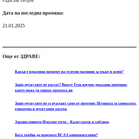
Радослав Петров
Дата на последна промяна:
21.01.2025
Още от ЗДРАВЕ:
Какъв е идеалния процент на телесни мазнини за мъже и жени?
Защо мускулите не растат? Вижте Тези научно доказани причини,
които може да спират прогреса ви
Защо мускулите не се нуждаят само от протеин: Истината за глюкозата,
гликогена и мускулния растеж
Здравословното Идеално тегло – Калкулатор и таблица
Кога трябва да приемате BCAA аминокиселини?