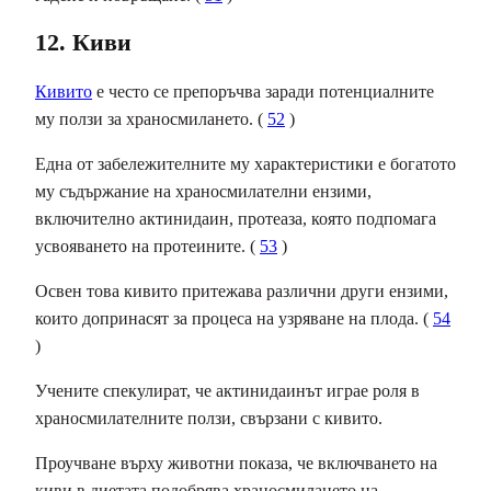
12. Киви
Кивито
е често се препоръчва заради потенциалните
му ползи за храносмилането. (
52
)
Една от забележителните му характеристики е богатото
му съдържание на храносмилателни ензими,
включително актинидаин, протеаза, която подпомага
усвояването на протеините. (
53
)
Освен това кивито притежава различни други ензими,
които допринасят за процеса на узряване на плода. (
54
)
Учените спекулират, че актинидаинът играе роля в
храносмилателните ползи, свързани с кивито.
Проучване върху животни показа, че включването на
киви в диетата подобрява храносмилането на