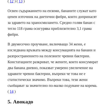
(
12
) (
13
)
Освен съдържанието на ензими, бананите служат като
ценен източник на диетични фибри, които допринасят
за здравето на храносмилането. Средно голям банан с
тегло 118 грама осигурява приблизително 3,1 грама
фибри.
В двумесечно проучване, включващо 34 жени, е
изследвана връзката между консумацията на банани и
разпространението на полезните чревни бактерии.
Констатациите разкриват, че жените, които консумират
два банана дневно, показват умерено увеличение на
здравите чревни бактерии, въпреки че това не е
статистически значимо. Въпреки това, тези жени
съобщават за значително по-малко подуване на корема.
(
14
)
5. Авокадо