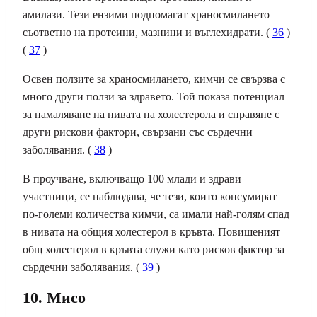
амилази. Тези ензими подпомагат храносмилането
съответно на протеини, мазнини и въглехидрати. (
36
)
(
37
)
Освен ползите за храносмилането, кимчи се свързва с
много други ползи за здравето. Той показа потенциал
за намаляване на нивата на холестерола и справяне с
други рискови фактори, свързани със сърдечни
заболявания. (
38
)
В проучване, включващо 100 млади и здрави
участници, се наблюдава, че тези, които консумират
по-големи количества кимчи, са имали най-голям спад
в нивата на общия холестерол в кръвта. Повишеният
общ холестерол в кръвта служи като рисков фактор за
сърдечни заболявания. (
39
)
10. Мисо