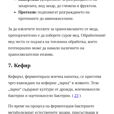
захарозата, вид захар, до глюкоза и фруктоза.
Протеази:
подпомагат разграждането на
протеините до аминокиселини.
За да извлечете ползите за храносмилането от меда,
препоръчително е да изберете суров мед. Обработеният
мед често се подлага на топлинна обработка, което
потенциално може да намали наличието на
храносмилателни ензими.
7. Кефир
Кефирът, ферментирала млечна напитка, се приготвя
чрез въвеждане на кефирни „зърна“ в млякото. Тези
„зърна“ съдържат култури от дрожди, млечнокисели
бактерии и оцетнокисели бактерии. (
23
)
По време на процеса на ферментация бактериите
метаболизират естествените захари, присъстващи в