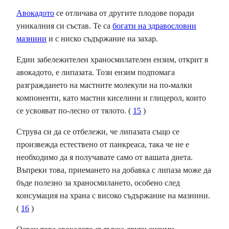
Авокадото
се отличава от другите плодове поради
уникалния си състав. Те са
богати на здравословни
мазнини
и с ниско съдържание на захар.
Един забележителен храносмилателен ензим, открит в
авокадото, е липазата. Този ензим подпомага
разграждането на мастните молекули на по-малки
компоненти, като мастни киселини и глицерол, които
се усвояват по-лесно от тялото. (
15
)
Струва си да се отбележи, че липазата също се
произвежда естествено от панкреаса, така че не е
необходимо да я получавате само от вашата диета.
Въпреки това, приемането на добавка с липаза може да
бъде полезно за храносмилането, особено след
консумация на храна с високо съдържание на мазнини.
(
16
)