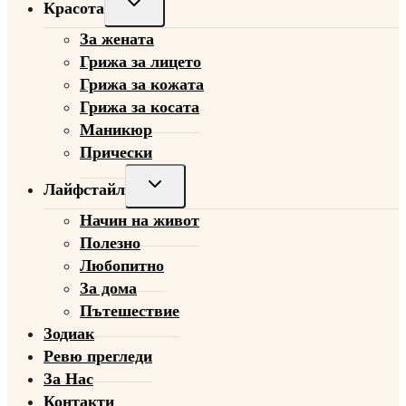
Toggle
Красота
child
За жената
menu
Грижа за лицето
Грижа за кожата
Грижа за косата
Маникюр
Прически
Toggle
Лайфстайл
child
Начин на живот
menu
Полезно
Любопитно
За дома
Пътешествие
Зодиак
Ревю прегледи
За Нас
Контакти