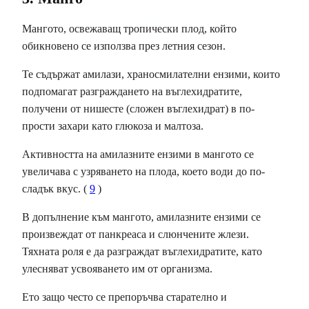
Мангото, освежаващ тропически плод, който
обикновено се използва през летния сезон.
Те съдържат амилази, храносмилателни ензими, които
подпомагат разграждането на въглехидратите,
получени от нишесте (сложен въглехидрат) в по-
прости захари като глюкоза и малтоза.
Активността на амилазните ензими в мангото се
увеличава с узряването на плода, което води до по-
сладък вкус. (
9
)
В допълнение към мангото, амилазните ензими се
произвеждат от панкреаса и слюнчените жлези.
Тяхната роля е да разграждат въглехидратите, като
улесняват усвояването им от организма.
Ето защо често се препоръчва старателно и