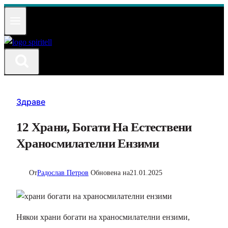
Към
съдържанието
Здраве
12 Храни, Богати На Естествени
Храносмилателни Ензими
От
Радослав Петров
Обновена на
21.01.2025
Някои храни богати на храносмилателни ензими,