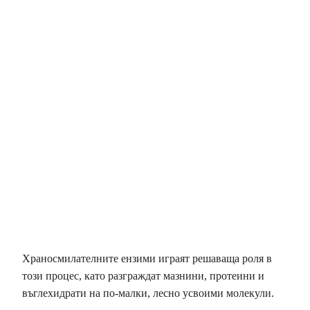
Храносмилателните ензими играят решаваща роля в
този процес, като разграждат мазнини, протеини и
въглехидрати на по-малки, лесно усвоими молекули.