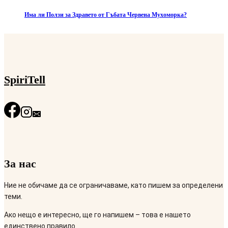
Има ли Ползи за Здравето от Гъбата Червена Мухоморка?
SpiriTell
За нас
Ние не обичаме да се ограничаваме, като пишем за определени
теми.
Ако нещо е интересно, ще го напишем – това е нашето
единствено правило.