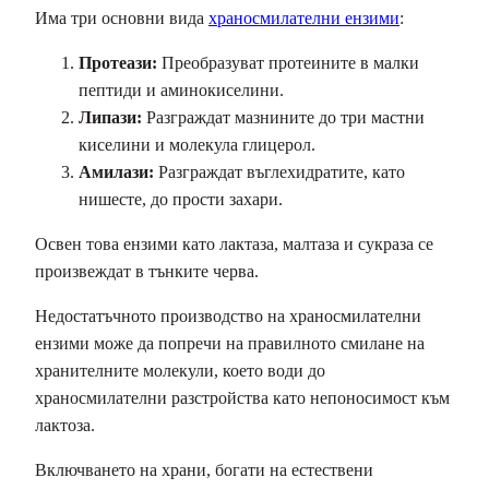
Има три основни вида
храносмилателни ензими
:
Протеази:
Преобразуват протеините в малки
пептиди и аминокиселини.
Липази:
Разграждат мазнините до три мастни
киселини и молекула глицерол.
Амилази:
Разграждат въглехидратите, като
нишесте, до прости захари.
Освен това ензими като лактаза, малтаза и сукраза се
произвеждат в тънките черва.
Недостатъчното производство на храносмилателни
ензими може да попречи на правилното смилане на
хранителните молекули, което води до
храносмилателни разстройства като непоносимост към
лактоза.
Включването на храни, богати на естествени