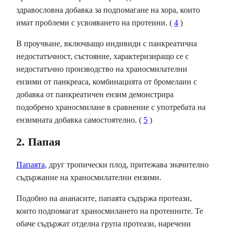
здравословна добавка за подпомагане на хора, които
имат проблеми с усвояването на протеини. (
4
)
В проучване, включващо индивиди с панкреатична
недостатъчност, състояние, характеризиращо се с
недостатъчно производство на храносмилателни
ензими от панкреаса, комбинацията от бромелаин с
добавка от панкреатичен ензим демонстрира
подобрено храносмилане в сравнение с употребата на
ензимната добавка самостоятелно. (
5
)
2. Папая
Папаята
, друг тропически плод, притежава значително
съдържание на храносмилателни ензими.
Подобно на ананасите, папаята съдържа протеази,
които подпомагат храносмилането на протеините. Те
обаче съдържат отделна група протеази, наречени