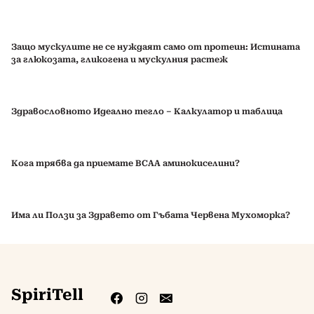
Защо мускулите не се нуждаят само от протеин: Истината
за глюкозата, гликогена и мускулния растеж
Здравословното Идеално тегло – Калкулатор и таблица
Кога трябва да приемате BCAA аминокиселини?
Има ли Ползи за Здравето от Гъбата Червена Мухоморка?
SpiriTell