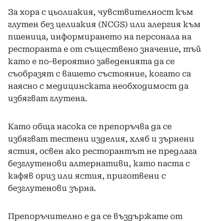
За хора с цьолиакия, чувствителност към
глутен без целиакия (NCGS) или алергия към
пшеница, информирането на персонала на
ресторанта е от съществено значение, тъй
като е по-вероятно заведенията да се
съобразят с вашето състояние, когато са
наясно с медицинската необходимост да
избягват глутена.
Като обща насока се препоръчва да се
избягват тестени изделия, хляб и зърнени
ястия, освен ако ресторантът не предлага
безглутенови алтернативи, като паста с
кафяв ориз или ястия, приготвени с
безглутенови зърна.
Препоръчително е да се въздържате от