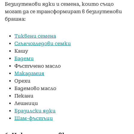
Безглутенови ядки и семена, които също
могат да се трансформират в безглутенови
брашна:
Тиквени семена
Слънчогледови семки
Кашу
Бадеми
Фъстъчено масло
Макадамия
Орехи
Бадемово масло
Пекани
Лешници
Бразилски ядки
Шам-фъстъци