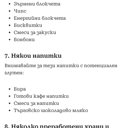
Зърнени блокчета
Чипс
Енергийни блокчета
Бисквитки
Смеси за закуски
Бонбони
7. Някои напитки
Внимавайте за тези напитки с потенциален
глутен:
Бира
Готови кафе напитки
Смеси за напитки
Търговско шоколадово мляко
8. Няколко преработени храни и