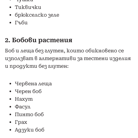
Тиквички
брюкселско зеле
Гъби
2. Бобови растения
Боб и леща без глутен, които обикновено се
използват в алтернативи за тестени изделия
и продукти без глутен:
Червена леща
Черен боб
Нахут
Фасул
Пинто боб
Грах
Адзуки боб