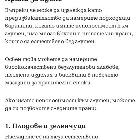
Въпреки че може да изглежда като
предизвикателство да намерите подходящи
варианти, когато имате непоносимост към
глутен, има много вкусни и питателни храни,
които са естествено без глутен.
Освен това можете да намерите
висококачествени безглутенови хлябове,
тестени изделия и бисквити в повечето
магазини за хранителни стоки.
Ако имате непоносимост към глутен, можете
да си позволите следните храни:
1. Плодове и зеленчуци
Насладете се на тези естествено