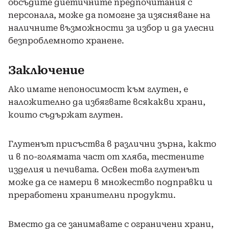
обсъдите диетичните предпочитания с
персонала, може да помогне за изясняване на
наличните възможности за избор и да улесни
безпроблемното хранене.
Заключение
Ако имате непоносимост към глутен, е
наложително да избягвате всякакви храни,
които съдържат глутен.
Глутенът присъства в различни зърна, както
и в по-голямата част от хляба, тестените
изделия и печивата. Освен това глутенът
може да се намери в множество подправки и
преработени хранителни продукти.
Вместо да се занимавате с ограничени храни,