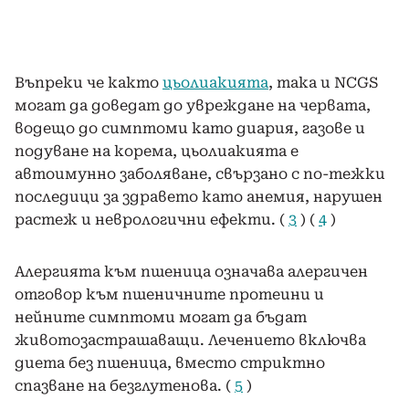
Въпреки че както
цьолиакията
, така и NCGS
могат да доведат до увреждане на червата,
водещо до симптоми като диария, газове и
подуване на корема, цьолиакията е
автоимунно заболяване, свързано с по-тежки
последици за здравето като анемия, нарушен
растеж и неврологични ефекти. (
3
) (
4
)
Алергията към пшеница означава алергичен
отговор към пшеничните протеини и
нейните симптоми могат да бъдат
животозастрашаващи. Лечението включва
диета без пшеница, вместо стриктно
спазване на безглутенова. (
5
)