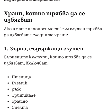
Храни, които трябва да се
избягват
Ако имате непоносимост към глутен трябва
да избягвате следните храни:
1. Зърна, съдържащи глутен
Зърнените култури, които трябва да се
избягват, включват:
Пшеница
Ечемик
ръж
Тритикале
брашно
Спелта