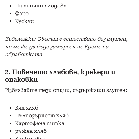
Пшенични плодове
Фаро
Кускус
Забележка: Овесът е естествено без глутен,
но може да бъде замърсен по време на
обработката.
2. Повечето хлябове, крекери и
опаковки
Избягвайте тези опции, съдържащи глутен:
Бял хляб
Пълнозърнест хляб
Картофена питка
ръжен хляб
Хляб с квас