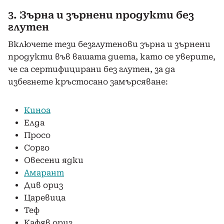
3. Зърна и зърнени продукти без
глутен
Включете тези безглутенови зърна и зърнени
продукти във вашата диета, като се уверите,
че са сертифицирани без глутен, за да
избегнете кръстосано замърсяване:
Киноа
Елда
Просо
Сорго
Овесени ядки
Амарант
Див ориз
Царевица
Теф
Кафяв ориз