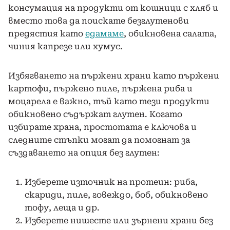
консумация на продукти от кошници с хляб и
вместо това да поискате безглутенови
предястия като
едамаме
, обикновена салата,
чиния капрезе или хумус.
Избягването на пържени храни като пържени
картофи, пържено пиле, пържена риба и
моцарела е важно, тъй като тези продукти
обикновено съдържат глутен. Когато
избирате храна, простотата е ключова и
следните стъпки могат да помогнат за
създаването на опция без глутен:
Изберете източник на протеин: риба,
скариди, пиле, говеждо, боб, обикновено
тофу, леща и др.
Изберете нишесте или зърнени храни без