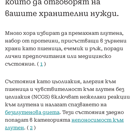
които да отговорят на
вашите хранителни нужди.
Много хора избират да премахнат глутена,
набор от протеини, присъстващи в зърнени
храни като пшеница, ечемик и ръж, поради
лични предпочитания или медицинско
състояние. (
1
)
Състояния като цьолиакия, алергия към
пшеница и чувствителност към глутен без
целиакия (NCGS) включват нежелани реакции
към глутена и налагат спазването на
безглутенова диета
. Тези състояния заедно
попадат в категорията
непоносимост към
глутен
. (
2
)