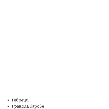
Гевреци
Гранола барове