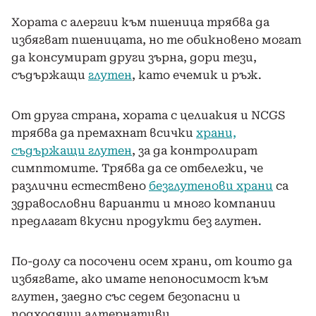
Хората с алергии към пшеница трябва да
избягват пшеницата, но те обикновено могат
да консумират други зърна, дори тези,
съдържащи
глутен
, като ечемик и ръж.
От друга страна, хората с целиакия и NCGS
трябва да премахнат всички
храни,
съдържащи глутен
, за да контролират
симптомите. Трябва да се отбележи, че
различни естествено
безглутенови храни
са
здравословни варианти и много компании
предлагат вкусни продукти без глутен.
По-долу са посочени осем храни, от които да
избягвате, ако имате непоносимост към
глутен, заедно със седем безопасни и
подходящи алтернативи.