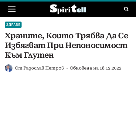
Към
съдържанието
ЗДРАВЕ
Храните, Които Трябва Да Се
Избягват При Непоносимост
Към Глутен
От
Радослав Петров
Обновена на
18.12.2023