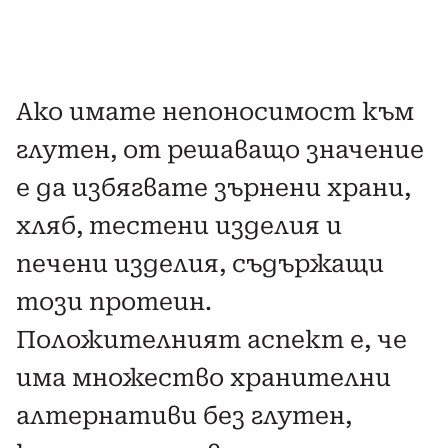
Ако имате непоносимост към
глутен, от решаващо значение
е да избягвате зърнени храни,
хляб, тестени изделия и
печени изделия, съдържащи
този протеин.
Положителният аспект е, че
има множество хранителни
алтернативи без глутен,