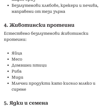
Безглутенови хлябове, крекери и печива,
направени от тези зърна
4. Животински протеини
Естествено безглутенови животински
протеини:
Яйца
Месо
Домашни птици
Риба
Миди
Млечни продукти като кисело мляко и
сирене
5. Ядки и семена