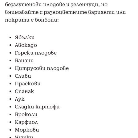
безглутенови плодове и зеленчуци, но
внимавайте с разноцветните варианти или
покрити с бонбони:
Ябълки
Авокадо
Горски плодове
Банани
Цитрусови плодове
Сливи
Праскови
Спанак
Лук
Сладки картофи
Броколи
Карфиол
Моркови
Чушки