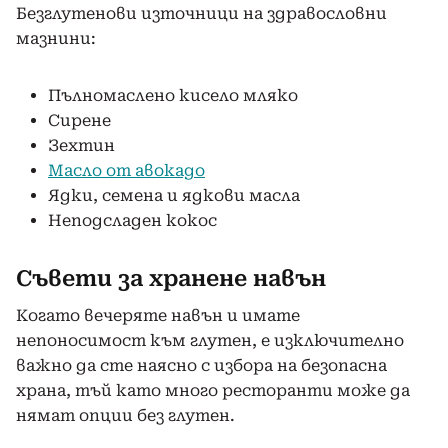
Безглутенови източници на здравословни
мазнини:
Пълномаслено кисело мляко
Сирене
Зехтин
Масло от авокадо
Ядки, семена и ядкови масла
Неподсладен кокос
Съвети за хранене навън
Когато вечеряте навън и имате
непоносимост към глутен, е изключително
важно да сте наясно с избора на безопасна
храна, тъй като много ресторанти може да
нямат опции без глутен.