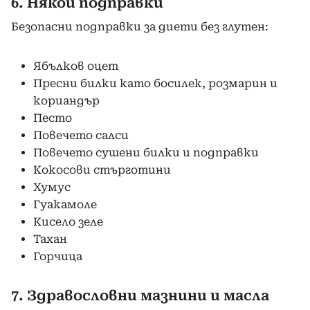
6. Някои подправки
Безопасни подправки за диети без глутен:
Ябълков оцет
Пресни билки като босилек, розмарин и
кориандър
Песто
Повечето салси
Повечето сушени билки и подправки
Кокосови стърготини
Хумус
Гуакамоле
Кисело зеле
Тахан
Горчица
7. Здравословни мазнини и масла