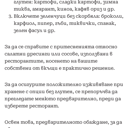
глутен: картофи, сладки картофи, зимна
тиква, амарант, киноа, кафяв ориз и др.
Включете зеленчуци без скорбяла: броколи,
карфиол, пипер, гъби, тиквички, спанак,
зелен фасул и др.
За да се справите с притесненията относно
салатни дресинги или сосове, използвани в
ресторантите, носенето на вашите
собствени от вкъщи е практично решение.
За да осигурите положително изживяване при
хранене с опции без глутен, се препоръчва да
прегледате менюто предварително, преди да
изберете ресторант.
Освен това, предварителното обаждане, за да