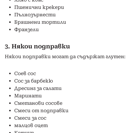
Пшенични крекери
Пълнозърнести
Брашнени тортили
Франзели
3. Някои подправки
Някои подправки могат да съдържат глутен:
Соев сос
Сос за барбекю
Дресинг за салати
Маринати
Сметанови сосове
Смеси от подправки
Смеси за сос
малцов оцет
Кетчуп