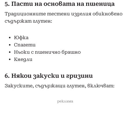
5. Пасти на основата на пшеница
Традиционните тестени изделия обикновено
съдържат глутен:
Юфка
Спагети
Ньоки с пшенично брашно
Кнедли
6. Някои закуски и гризини
Закуските, съдържащи глутен, включват:
реклама