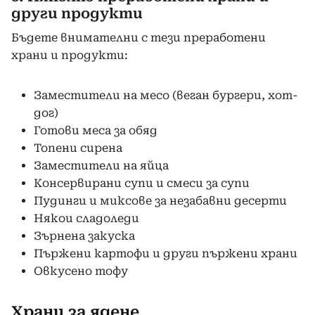
други продукти
Бъдете внимателни с тези преработени
храни и продукти:
Заместители на месо (веган бургери, хот-
дог)
Готови меса за обяд
Топени сирена
Заместители на яйца
Консервирани супи и смеси за супи
Пудинги и миксове за незабавни десерти
Някои сладоледи
Зърнена закуска
Пържени картофи и други пържени храни
Овкусено тофу
Храни за ядене