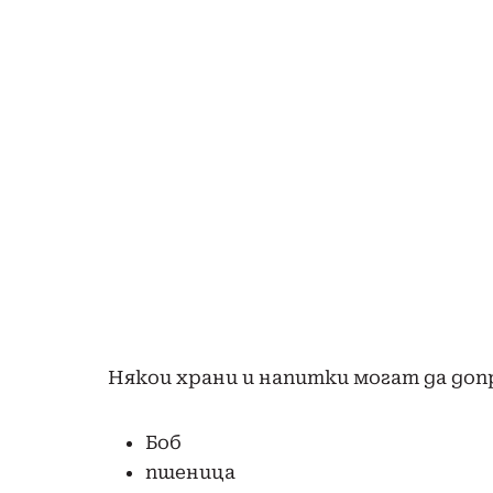
Някои храни и напитки могат да доп
Боб
пшеница