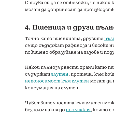
Струва си да се отбележи, че някои
могат да допринесат за производств
4. Пшеница и други пъл
Точно като пшеницата, другите
пъл
също съдържат рафиноза и високи ни
повишено образуване на газове и под
Някои пълнозърнести храни като пш
съдържат
глутен
, протеин, към ко
непоносимост към глутен
могат да 
консумация на глутен.
Чувствителността към глутен може
без цьолиакия до
цьолиакия
, която 