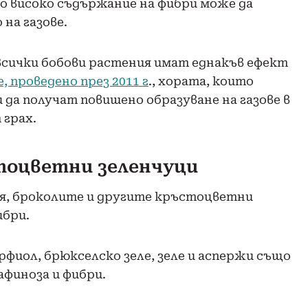
о високо съдържание на фибри може да
на газове.
 всички бобови растения имат еднакъв ефект
, проведено през 2011 г
., хората, които
 да получат повишено образуване на газове в
 грах.
стоцветни зеленчуци
ия, броколите и другите кръстоцветни
ибри.
фиол, брюкселско зеле, зеле и аспержи също
финоза и фибри.