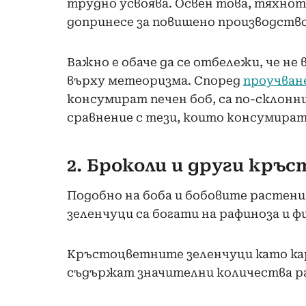
трудно усвоява. Освен това, тяхнот
допринесе за повишено производство 
Важно е обаче да се отбележи, че не
върху метеоризма. Според
проучване
консумират печен боб, са по-склонни
сравнение с тези, които консумират
2. Броколи и други кръ
Подобно на боба и бобовите растен
зеленчуци са богати на рафиноза и ф
Кръстоцветните зеленчуци като кар
съдържат значителни количества ра