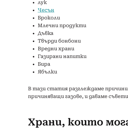
лук
Чесън
Броколи
Млечни продукти
Дъвка
Твърди бонбони
Вредни храни
Газирани напитки
Бира
Ябълки
В тази статия разглеждаме причини
причиняващи газове, и даваме съвет
Храни, които мог