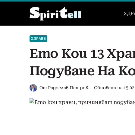
Към
съдържанието
ЗДР
ЗДРАВЕ
Ето Кои 13 Хр
Подуване На Ко
От
Радослав Петров
Обновена на
15.02