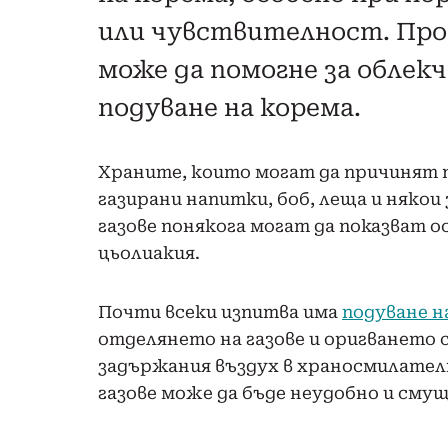
или чувствителност. Пром
може да помогне за облек
подуване на корема.
Храните, които могат да причинят п
газирани напитки, боб, леща и няко
газове понякога могат да показват о
цьолиакия.
Почти всеки изпитва има
подуване н
отделянето на газове и оригването 
задържания въздух в храносмилател
газове може да бъде неудобно и сму