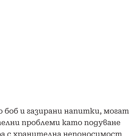
 боб и газирани напитки, могат
елни проблеми като подуване
ора с хранителна непоносимост