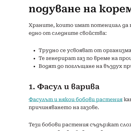
подуване на корем
Храните, които имат потенциал да 
едно от следните свойства:
Трудно се усвояват от организм
Те генерират газ по време на про
Водят до поглъщане на въздух п
1. Фасул и варива
Фасулът и някои бобови растения
ка
причиняването на газове.
Тези бобови растения съдържат сло