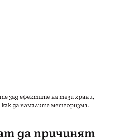
те зад ефектите на тези храни,
и как да намалите метеоризма.
ат да причинят