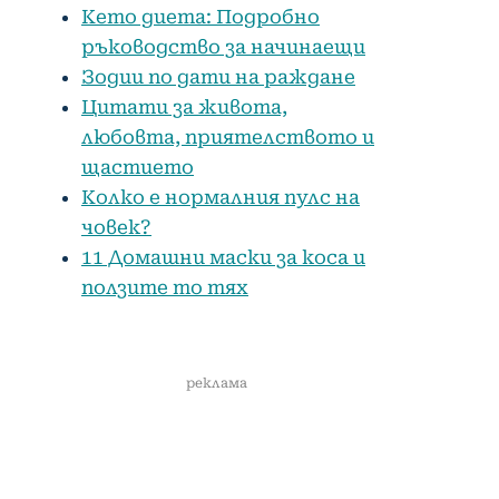
Кето диета: Подробно
ръководство за начинаещи
Зодии по дати на раждане
Цитати за живота,
любовта, приятелството и
щастието
Колко е нормалния пулс на
човек?
11 Домашни маски за коса и
ползите то тях
реклама