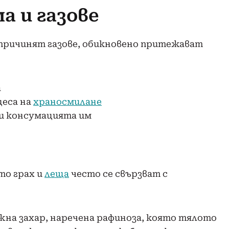
а и газове
причинят газове, обикновено притежават
а
цеса на
храносмилане
ри консумацията им
то грах и
леща
често се свързват с
жна захар, наречена рафиноза, която тялото