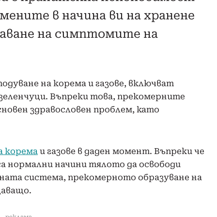
ените в начина ви на хранене
чаване на симптомите на
одуване на корема и газове, включват
и зеленчуци. Въпреки това, прекомерните
сновен здравословен проблем, като
а корема
и газове в даден момент. Въпреки че
са нормални начини тялото да освободи
ната система, прекомерното образуване на
щаващо.