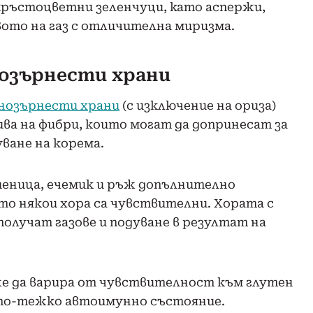
 кръстоцветни зеленчуци, като аспержи,
ото на газ с отличителна миризма.
нозърнести храни
нозърнести храни
(с изключение на ориза)
ва на фибри, които могат да допринесат за
уване на корема.
еница, ечемик и ръж допълнително
йто някои хора са чувствителни. Хората с
получат газове и подуване в резултат на
 да варира от чувствителност към глутен
е по-тежко автоимунно състояние.