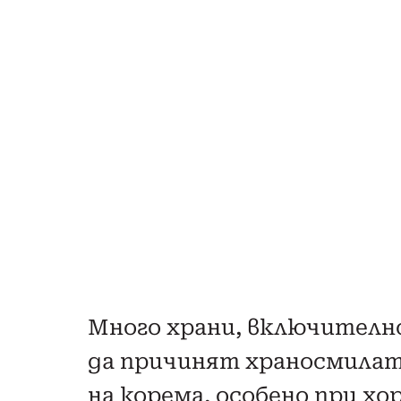
Много храни, включително
да причинят храносмилат
на корема, особено при х