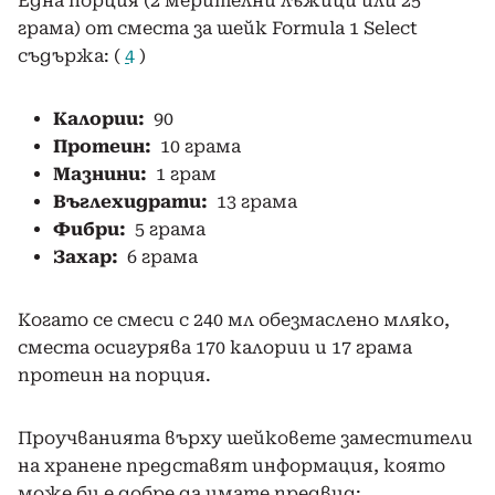
Една порция (2 мерителни лъжици или 25
грама) от сместа за шейк Formula 1 Select
съдържа: (
4
)
Калории:
90
Протеин:
10 грама
Мазнини:
1 грам
Въглехидрати:
13 грама
Фибри:
5 грама
Захар:
6 грама
Когато се смеси с 240 мл обезмаслено мляко,
сместа осигурява 170 калории и 17 грама
протеин на порция.
Проучванията върху шейковете заместители
на хранене представят информация, която
може би е добре да имате предвид: