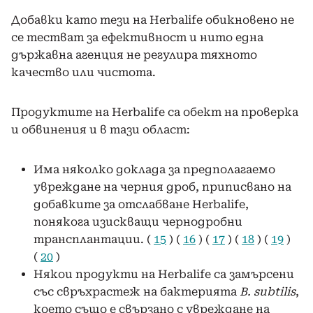
Добавки като тези на Herbalife обикновено не
се тестват за ефективност и нито една
държавна агенция не регулира тяхното
качество или чистота.
Продуктите на Herbalife са обект на проверка
и обвинения и в тази област:
Има няколко доклада за предполагаемо
увреждане на черния дроб, приписвано на
добавките за отслабване Herbalife,
понякога изискващи чернодробни
трансплантации. (
15
) (
16
) (
17
) (
18
) (
19
)
(
20
)
Някои продукти на Herbalife са замърсени
със свръхрастеж на бактерията
B. subtilis
,
което също е свързано с увреждане на