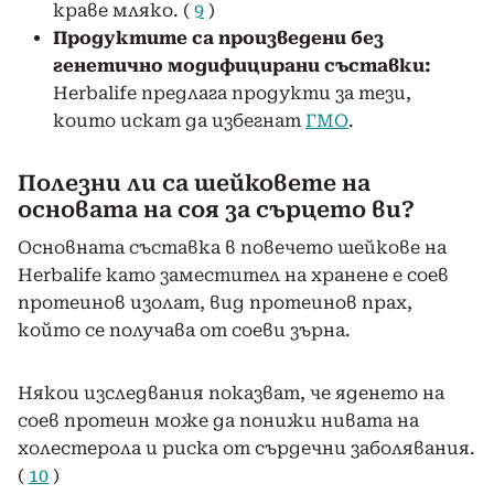
краве мляко. (
9
)
Продуктите са произведени без
генетично модифицирани съставки:
Herbalife предлага продукти за тези,
които искат да избегнат
ГМО
.
Полезни ли са шейковете на
основата на соя за сърцето ви?
Основната съставка в повечето шейкове на
Herbalife като заместител на хранене е соев
протеинов изолат, вид протеинов прах,
който се получава от соеви зърна.
Някои изследвания показват, че яденето на
соев протеин може да понижи нивата на
холестерола и риска от сърдечни заболявания.
(
10
)