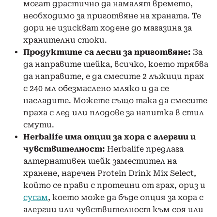
могат драстично да намалят времето,
необходимо за приготвяне на храната. Те
дори не изискват ходене до магазина за
хранителни стоки.
Продуктите са лесни за приготвяне:
За
да направите шейка, всичко, което трябва
да направите, е да смесите 2 лъжици прах
с 240 мл обезмаслено мляко и да се
насладите. Можете също така да смесите
праха с лед или плодове за напитка в стил
смути.
Herbalife има опции за хора с алергии и
чувствителност:
Herbalife предлага
алтернативен шейк заместител на
хранене, наречен Protein Drink Mix Select,
който се прави с протеини от грах, ориз и
сусам
, което може да бъде опция за хора с
алергии или чувствителност към соя или