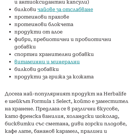
и антиоксидантни капсули)
билкови
чайове за отслабване
протеинови прахове
протеинови блокчета
продукти от алое
фибри, пребиотични и пробиотични
добавки
спортни хранителни добавки
витаминни и минерални
билкови добавки
продукти за грижа за кожата
Досега най-популярният продукт на Herbalife
е шейкът Formula 1 Select, който е заместител
на хранене. Предлага се в различни вкусове,
като френска ванилия, холандски шоколад,
бисквитки със сметана, диви горски плодове,
кафе лате, бананов карамел, пралини и