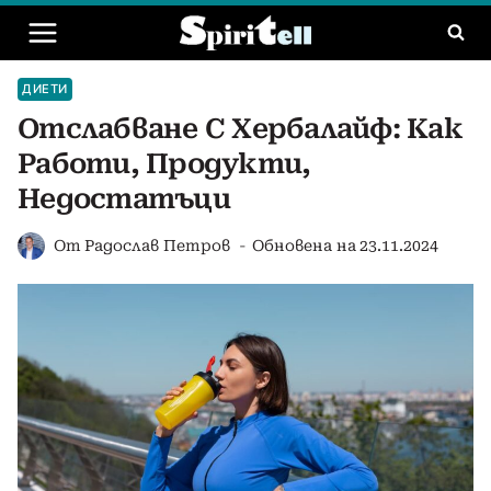
Към
съдържанието
ДИЕТИ
Отслабване С Хербалайф: Как
Работи, Продукти,
Недостатъци
От
Радослав Петров
Обновена на
23.11.2024