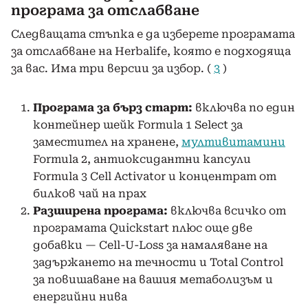
програма за отслабване
Следващата стъпка е да изберете програмата
за отслабване на Herbalife, която е подходяща
за вас. Има три версии за избор. (
3
)
Програма за бърз старт:
включва по един
контейнер шейк Formula 1 Select за
заместител на хранене,
мултивитамини
Formula 2, антиоксидантни капсули
Formula 3 Cell Activator и концентрат от
билков чай ​​на прах
Разширена програма:
включва всичко от
програмата Quickstart плюс още две
добавки — Cell-U-Loss за намаляване на
задържането на течности и Total Control
за повишаване на вашия метаболизъм и
енергийни нива