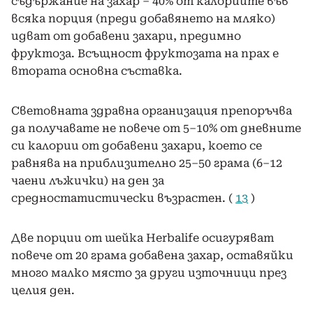
съдържание на захар – 40% от калориите във
всяка порция (преди добавянето на мляко)
идват от добавени захари, предимно
фруктоза. Всъщност фруктозата на прах е
втората основна съставка.
Световната здравна организация препоръчва
да получавате не повече от 5–10% от дневните
си калории от добавени захари, което се
равнява на приблизително 25–50 грама (6–12
чаени лъжички) на ден за
средностатистически възрастен. (
13
)
Две порции от шейка Herbalife осигуряват
повече от 20 грама добавена захар, оставяйки
много малко място за други източници през
целия ден.