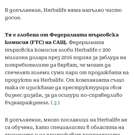
В допълнение, Herbalife няма напълно чисто
досие.
Тя е глобена от Федералната търговска
комисия (FTC) на САЩ.
Федералната
търговска комисия глоби Herbalife с 200
милиона долара през 2016 година за заблуда на
потребителите да вярват, че могат да
спечелят големи суми пари от продажбата на
продукти на Herbalife. От компанията също
така се изискваше да преструктурира своя
бизнес дизайн, за да осигури по-справедливо
възнаграждение. (
2
)
В допълнение, много посланици на Herbalife не
са обучени, като специалисти в областта на
храненето и не притежават подходящите