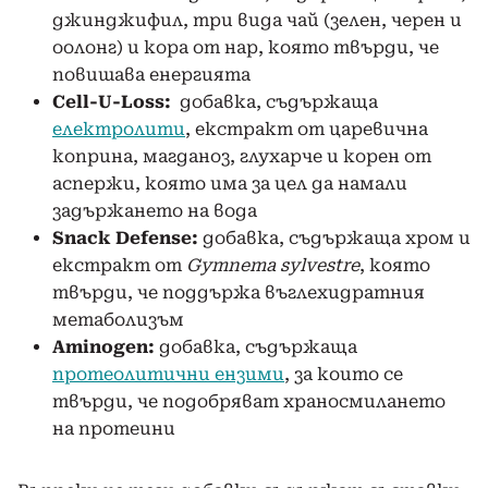
джинджифил, три вида чай (зелен, черен и
оолонг) и кора от нар, която твърди, че
повишава енергията
Cell-U-Loss:
добавка, съдържаща
електролити
, екстракт от царевична
коприна, магданоз, глухарче и корен от
аспержи, която има за цел да намали
задържането на вода
Snack Defense:
добавка, съдържаща хром и
екстракт от
Gymnema sylvestre
, която
твърди, че поддържа въглехидратния
метаболизъм
Aminogen:
добавка, съдържаща
протеолитични ензими
, за които се
твърди, че подобряват храносмилането
на протеини