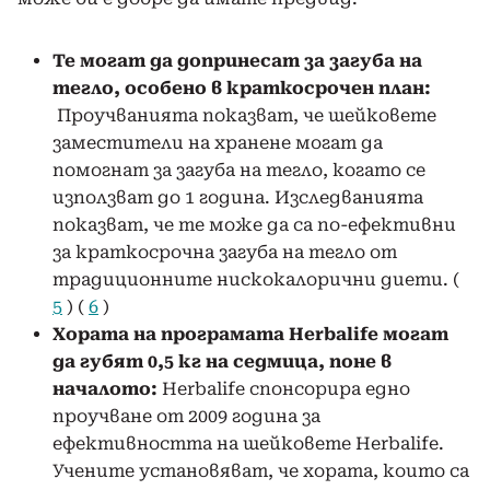
Те могат да допринесат за загуба на
тегло, особено в краткосрочен план:
Проучванията показват, че шейковете
заместители на хранене могат да
помогнат за загуба на тегло, когато се
използват до 1 година. Изследванията
показват, че те може да са по-ефективни
за краткосрочна загуба на тегло от
традиционните нискокалорични диети. (
5
) (
6
)
Хората на програмата Herbalife могат
да губят 0,5 кг на седмица, поне в
началото:
Herbalife спонсорира едно
проучване от 2009 година за
ефективността на шейковете Herbalife.
Учените установяват, че хората, които са