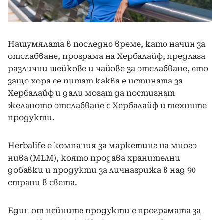
Нашумялата в последно време, като начин за
отслабване, програма на Хербалайф, предлага
различни шейкове и чайове за отслабване, ето
защо хора се питат каква е истината за
Хербалайф и дали могат да постигнат
желаното отслабване с Хербалайф и техните
продукти.
Herbalife е компания за маркетинг на много
нива (MLM), която продава хранителни
добавки и продукти за личнагрижа в над 90
страни в света.
Един от нейните продукти е програмата за