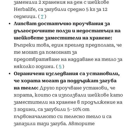
заменили 2 хранения на ден с шейкове
Herbalife, са загубили средно 5 кг за 12
седмици. (
7
)
Липсват достатъчно проучвания за
дългосрочните ползи и недостатъци на
шейковете заместители на хранене:
Въпреки това, един преглед предполага, че
те могат да помогнат за
предотвратяване на наддаване на тегло за
няколко години. (
5
)
Ограничени изследвания са установили,
че хората могат да поддържат загуба
на тегло:
Друго проучване установи, че
хората, които са използвали шейкове като
заместители на хранене в продължение на
3 години, са загубили 5–10% от
първоначалното си телесно тегло и са
запазили тази загуба. Авторите