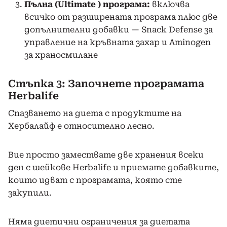
Пълна (Ultimate ) програма:
включва
всичко от разширената програма плюс две
допълнителни добавки — Snack Defense за
управление на кръвната захар и Aminogen
за храносмилане
Стъпка 3: Започнете програмата
Herbalife
Спазването на диета с продуктите на
Хербалайф е относително лесно.
Вие просто замествате две хранения всеки
ден с шейкове Herbalife и приемате добавките,
които идват с програмата, която сте
закупили.
Няма диетични ограничения за диетата