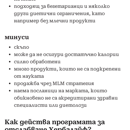
подходящ за вегетарианци и няколко
други диетични ограничения, като
например без млечни продукти
минуси
скъпо
може да не осигури достатъчно калории
силно обработени
много продукти, които не са подкрепени
от науката
продажба чрез MLM стратегия
наема посланици на марката, които
обикновено не са акредитирани здравни
специалисти или диетолози
Как действа програмата за
отслабване Хербалайф?