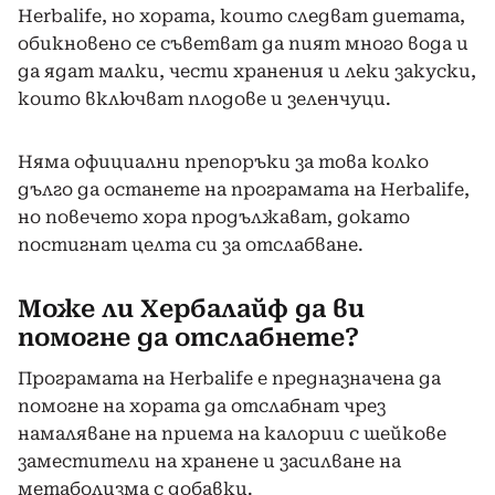
Herbalife, но хората, които следват диетата,
обикновено се съветват да пият много вода и
да ядат малки, чести хранения и леки закуски,
които включват плодове и зеленчуци.
Няма официални препоръки за това колко
дълго да останете на програмата на Herbalife,
но повечето хора продължават, докато
постигнат целта си за отслабване.
Може ли Хербалайф да ви
помогне да отслабнете?
Програмата на Herbalife е предназначена да
помогне на хората да отслабнат чрез
намаляване на приема на калории с шейкове
заместители на хранене и засилване на
метаболизма с добавки.