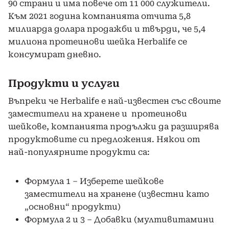
90 страни и има повече от 11 000 служители.
Към 2021 година компанията отчита 5,8
милиарда долара продажби и твърди, че 5,4
милиона протеинови шейка Herbalife се
консумират дневно.
Продукти и услуги
Въпреки че Herbalife е най-известен със своите
заместители на хранене и протеинови
шейкове, компанията продължи да разширява
продуктовите си предложения. Някои от
най-популярните продукти са:
Формула 1 – Изберете шейкове
заместители на хранене (известни като
„основни“ продукти)
Формула 2 и 3 – Добавки (мултивитамини