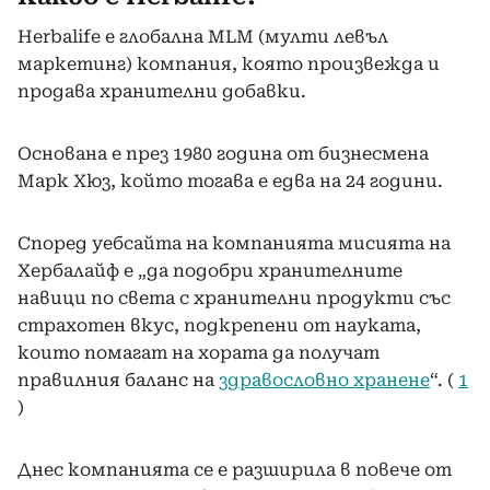
Herbalife е глобална MLM (мулти левъл
маркетинг) компания, която произвежда и
продава
хранителни добавки
.
Основана е през 1980 година от бизнесмена
Марк Хюз, който тогава е едва на 24 години.
Според уебсайта на компанията мисията на
Хербалайф е „да подобри хранителните
навици по света с хранителни продукти със
страхотен вкус, подкрепени от науката,
които помагат на хората да получат
правилния баланс на
здравословно хранене
“. (
1
)
Днес компанията се е разширила в повече от