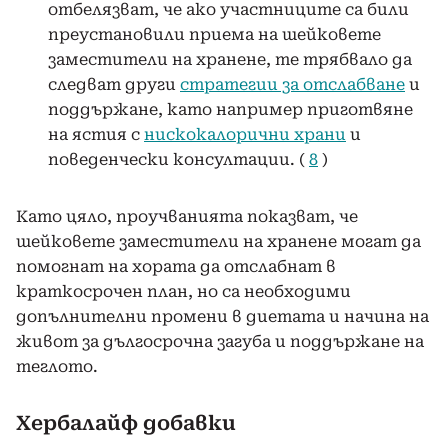
отбелязват, че ако участниците са били
преустановили приема на шейковете
заместители на хранене, те трябвало да
следват други
стратегии за отслабване
и
поддържане, като например приготвяне
на ястия с
нискокалорични храни
и
поведенчески консултации. (
8
)
Като цяло, проучванията показват, че
шейковете заместители на хранене могат да
помогнат на хората да отслабнат в
краткосрочен план, но са необходими
допълнителни промени в диетата и начина на
живот за дългосрочна загуба и поддържане на
теглото.
Хербалайф добавки