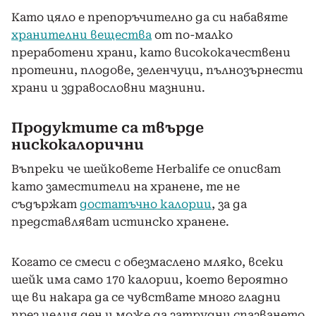
Като цяло е препоръчително да си набавяте
хранителни вещества
от по-малко
преработени храни, като висококачествени
протеини, плодове, зеленчуци, пълнозърнести
храни и здравословни мазнини.
Продуктите са твърде
нискокалорични
Въпреки че шейковете Herbalife се описват
като заместители на хранене, те не
съдържат
достатъчно калории
, за да
представляват истинско хранене.
Когато се смеси с обезмаслено мляко, всеки
шейк има само 170 калории, което вероятно
ще ви накара да се чувствате много гладни
през целия ден и може да затрудни спазването