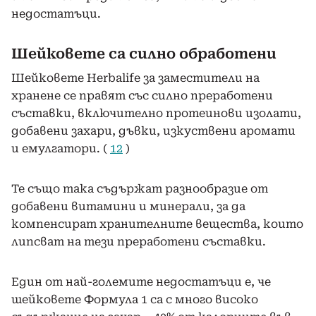
недостатъци.
Шейковете са силно обработени
Шейковете Herbalife за заместители на
хранене се правят със силно преработени
съставки, включително протеинови изолати,
добавени захари, дъвки, изкуствени аромати
и емулгатори. (
12
)
Те също така съдържат разнообразие от
добавени витамини и минерали, за да
компенсират хранителните вещества, които
липсват на тези преработени съставки.
Един от най-големите недостатъци е, че
шейковете Формула 1 са с много високо