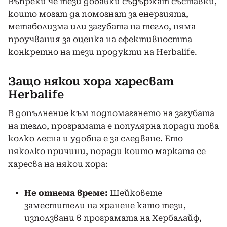
Въпреки че тези добавки съдържат съставки,
които могат да помогнат за енергията,
метаболизма или загубата на тегло, няма
проучвания за оценка на ефективността
конкретно на тези продукти на Herbalife.
Защо някои хора харесват
Herbalife
В допълнение към подпомагането на загубата
на тегло, програмата е популярна поради това
колко лесна и удобна е за следване. Ето
няколко причини, поради които марката се
харесва на някои хора:
Не отнема време:
Шейковете
заместители на хранене като тези,
използвани в програмата на Хербалайф,