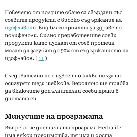
Повечето от ползите обаче са свързани със
соевите продукти с високо съдържание на
изофлавони
, вид благоприятни за здравето
полифеноли. Силно преработените соеви
продукти като изолат от соев протеин
могат да загубят до 90% от съдържанието на
изофлавон. (
11
)
Следователно не е известно каква полза ще
осигурят тези шейкове. Вероятно ще трябва
да включите допълнителни соеви храни в
диетата си.
Минусите на програмата
Въпреки че диетичната програма Herbalife
има някои предимства, тя има и доста