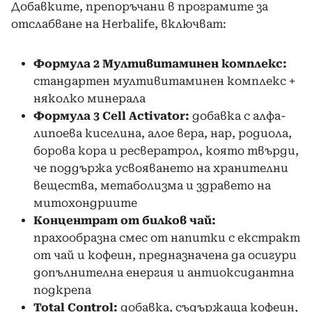
Добавките, препоръчани в програмите за
отслабване на Herbalife, включват:
Формула 2 Мултивитаминен комплекс:
стандартен мултивитаминен комплекс +
няколко минерала
Формула 3 Cell Activator:
добавка с алфа-
липоева киселина, алое вера, нар, родиола,
борова кора и ресвератрол, която твърди,
че поддържа усвояването на хранителни
вещества, метаболизма и здравето на
митохондриите
Концентрат от билков чай:
прахообразна смес от напитки с екстракт
от чай и кофеин, предназначена да осигури
допълнителна енергия и антиоксидантна
подкрепа
Total Control:
добавка, съдържаща кофеин,