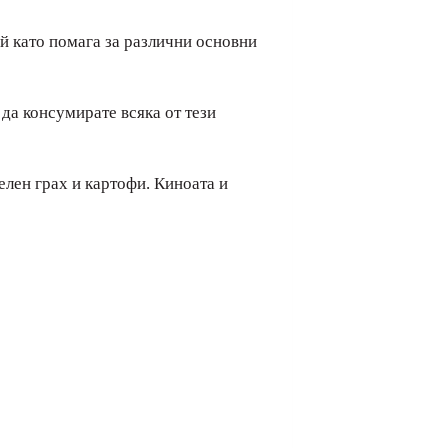
й като помага за различни основни
да консумирате всяка от тези
елен грах и картофи. Киноата и