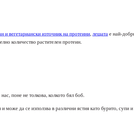
ан и вегетариански източник на протеини
,
лещата
е най-добр
елно количество растителен протеин.
 нас, поне не толкова, колкото бял боб.
и може да се използва в различни ястия като бурито, супи и 