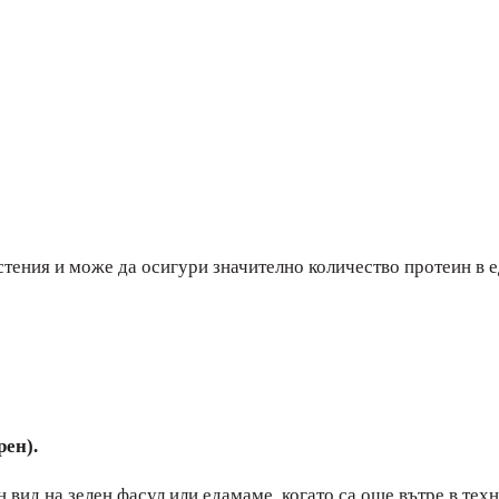
ения и може да осигури значително количество протеин в ед
ен).
н вид на зелен фасул или едамаме, когато са още вътре в тех