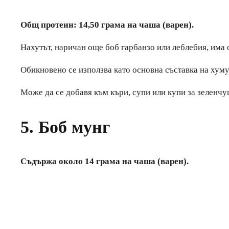
Общ протеин: 14,50 грама на чаша (варен).
Нахутът, наричан още боб гарбанзо или леблебия, има о
Обикновено се използва като основна съставка на хумус
Може да се добавя към къри, супи или купи за зеленчу
5. Боб мунг
Съдържа около 14 грама на чаша (варен).