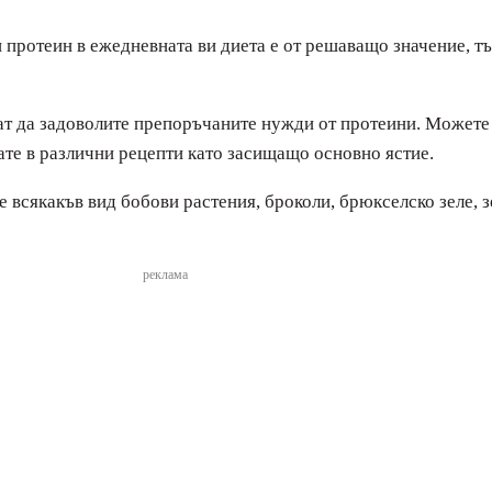
протеин в ежедневната ви диета е от решаващо значение, тъ
ат да задоволите препоръчаните нужди от протеини. Можете 
ате в различни рецепти като засищащо основно ястие.
е всякакъв вид бобови растения, броколи, брюкселско зеле, з
реклама