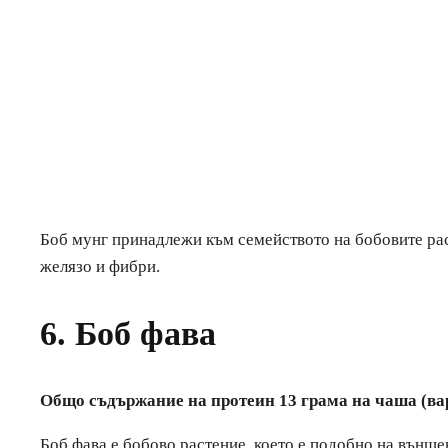
Боб мунг принадлежи към семейството на бобовите раст
желязо и фибри.
6. Боб фава
Общо съдържание на протеин 13 грама на чаша (вар
Боб фава е бобово растение, което е подобно на външе